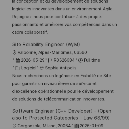
s
’
g
e
la conception et du développement de solutions
a
a
o
n
logicielles innovantes dans un environnement Agile.
t
f
r
c
Rejoignez-nous pour contribuer à des projets
i
f
i
e
passionnants et améliorer vos compétences dans un
o
i
e
d
cadre collaboratif.
n
c
u
Site Reliability Engineer (W/M)
h
p
l
Valbonne, Alpes-Maritimes, 06560
a
o
o
D
R
2026-05-29
R0326684
Full time
g
s
c
a
C
é
Logiciel
Sophia Antipolis
e
t
a
t
a
f
Nous recherchons un Ingénieur en Fiabilité de Site
e
l
e
t
é
pour garantir un niveau élevé de service et
i
d
é
r
d'excellence opérationnelle pour le développement
s
’
g
e
de solutions de télécommunication innovantes.
a
a
o
n
Software Engineer (C++ Developer) - (Open
t
f
r
c
also to Protected Categories – Law 68/99)
i
f
i
e
l
D
Gorgonzola, Milano, 20064
2026-01-09