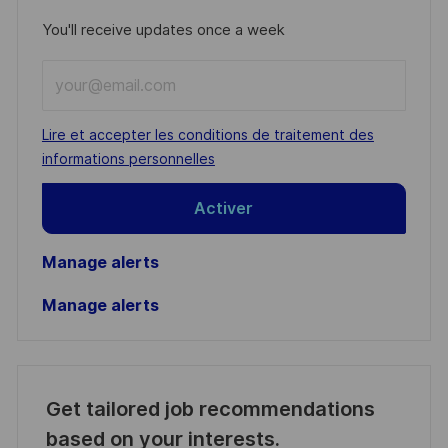
You'll receive updates once a week
Enter
Email
address
Required
Lire et accepter les conditions de traitement des
(Required)
informations personnelles
Activer
Manage alerts
Manage alerts
Get tailored job recommendations
based on your interests.