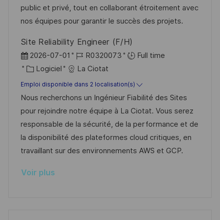
a
n
r
f
public et privé, tout en collaborant étroitement avec
t
c
i
f
nos équipes pour garantir le succès des projets.
i
e
e
i
Site Reliability Engineer (F/H)
o
d
c
D
R
2026-07-01
R0320073
Full time
n
u
h
a
C
é
Logiciel
La Ciotat
p
a
t
a
f
Emploi disponible dans 2 localisation(s)
o
g
e
t
é
Nous recherchons un Ingénieur Fiabilité des Sites
s
e
d
é
r
pour rejoindre notre équipe à La Ciotat. Vous serez
t
’
g
e
responsable de la sécurité, de la performance et de
e
a
o
n
la disponibilité des plateformes cloud critiques, en
f
r
c
travaillant sur des environnements AWS et GCP.
f
i
e
Voir plus
i
e
d
c
u
h
p
a
o