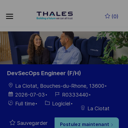
Skip to main content
Skip to main content
(0)
-
-
DevSecOps Engineer (F/H)
localisation
La Ciotat, Bouches-du-Rhone, 13600
Date
Référence
2026-07-03
R0333440
d’affichage
du poste
Hiring
Catégorie
Full time
Logiciel
La Ciotat
Type
Sauvegarder
Postulez maintenant