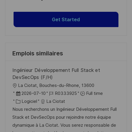
Get Started
Emplois similaires
Ingénieur Développement Full Stack et
DevSecOps (F/H)
l
La Ciotat, Bouches-du-Rhone, 13600
o
D
R
2026-07-10
R0333925
Full time
c
a
C
é
Logiciel
La Ciotat
a
t
a
f
Nous recherchons un Ingénieur Développement Full
l
e
t
é
Stack et DevSecOps pour rejoindre notre équipe
i
d
é
r
dynamique à La Ciotat. Vous serez responsable de