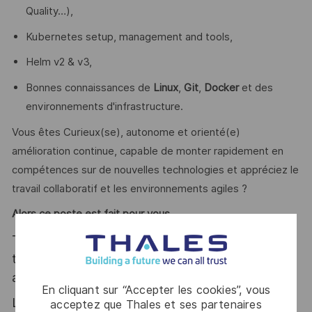
Quality…),
Kubernetes setup, management and tools,
Helm v2 & v3,
Bonnes connaissances de
Linux
,
Git
,
Docker
et des
environnements d'infrastructure.
Vous êtes Curieux(se), autonome et orienté(e)
amélioration continue, capable de monter rapidement en
compétences sur de nouvelles technologies et appréciez le
travail collaboratif et les environnements agiles ?
Alors ce poste est fait pour vous
Thales, entreprise Handi-Engagée, reconnait
tous les talents. La diversité est notre meilleur
atout. Postulez et rejoignez nous !
En cliquant sur “Accepter les cookies”, vous
Le poste pouvant nécessiter d'accéder à des
acceptez que Thales et ses partenaires