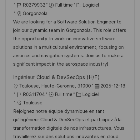
o
i
e
d
o
R
C
a
R0279932
Full time
Logiciel
n
c
u
c
é
a
t
Gorgonzola
h
p
a
f
t
e
We are looking for a Software Solution Engineer to
a
o
l
é
é
d
join our dynamic team in Gorgonzola. This role offers
g
s
i
r
g
’
the opportunity to work on innovative software
e
t
s
e
o
a
solutions in a multicultural environment, focusing on
e
a
n
r
f
avionics and navigation systems. Join us to make a
t
c
i
f
significant impact in the aerospace industry!
i
e
e
i
Ingénieur Cloud & DevSecOps (H/F)
o
d
c
l
D
Toulouse, Haute-Garonne, 31000
2025-12-18
n
u
h
o
R
C
a
R0311704
Full time
Logiciel
p
a
c
é
a
t
Toulouse
o
g
a
f
t
e
Rejoignez notre équipe dynamique en tant
s
e
l
é
é
d
qu'Ingénieur Cloud & DevSecOps et participez à la
t
i
r
g
’
transformation digitale de nos infrastructures. Vous
e
s
e
o
a
travaillerez sur des solutions innovantes en cloud