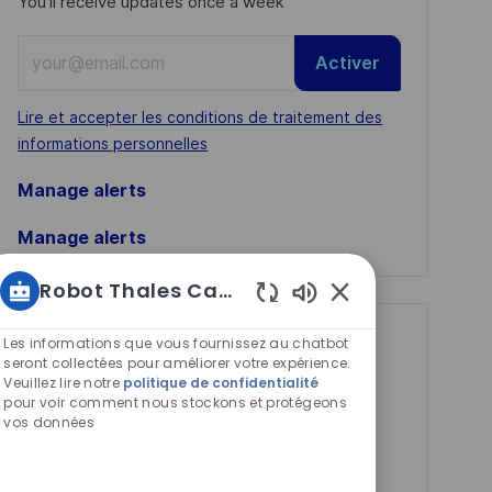
You'll receive updates once a week
Enter
Activer
Email
address
Required
Lire et accepter les conditions de traitement des
(Required)
informations personnelles
Manage alerts
Manage alerts
Robot Thales Carrières
Sons
de
Get tailored job
Les informations que vous fournissez au chatbot
chatbot
seront collectées pour améliorer votre expérience.
recommendations
Veuillez lire notre
politique de confidentialité
activés
pour voir comment nous stockons et protégeons
based on your
vos données
interests.