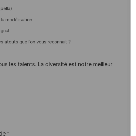
apella)
la modélisation
ignal
es atouts que l’on vous reconnait ?
s les talents. La diversité est notre meilleur
der