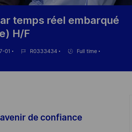
dar temps réel embarqué
e) H/F
7-01
R0333434
Full time
Référence
Hiring
du
Type
poste
avenir de confiance