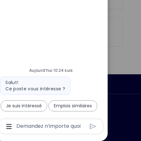
o
g
s
e
t
e
Partager
Partager
Partager
Partager
via
via
via
par
LinkedIn
Facebook
twitter
e-
mail
Aujourd’hui 10:24 suis
Message
Salut!
Données personnelles
du
Ce poste vous intéresse ?
bot
Je suis intéressé
Emplois similaires
 ?
Pourquoi nous rejoindre ?
Boîte
De
Saisie
De