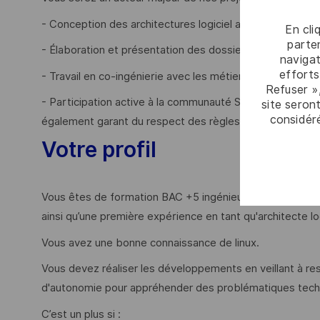
- Conception des architectures logiciel adaptées aux di
En cli
parten
- Élaboration et présentation des dossiers d'architectur
navigat
efforts
- Travail en co-ingénierie avec les métiers cœur numériq
Refuser »
- Participation active à la communauté SwARC du site D
site seront
considér
également garant du respect des règles de cybersécurité
Votre profil
Vous êtes de formation BAC +5 ingénieur et vous avez un
ainsi qu’une première expérience en tant qu'architecte
Vous avez une bonne connaissance de linux.
Vous devez réaliser les développements en veillant à r
d'autonomie pour appréhender des problématiques tec
C’est un plus si :