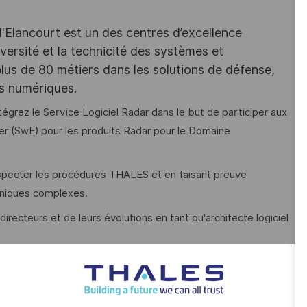
d'Elancourt est un des centres d’excellence
versité et la technicité des systèmes et
lus de 80 métiers dans les solutions de défense,
es numériques.
grez le Service Logiciel Radar dans le but de participer aux
er (SwE) pour les produits Radar pour le Domaine
especter les procédures THALES et en faisant preuve
hniques complexes.
ecteurs et de leurs évolutions en tant qu'architecte logiciel
temps réel et technicité, vous accompagnerez également les
sus.
es activités suivantes :