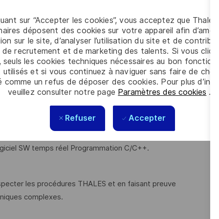
fférentes plateformes ainsi qu'aux algorithmes à exécuter
quant sur “Accepter les cookies”, vous acceptez que Thales
aires déposent des cookies sur votre appareil afin d’améli
e
ion sur le site, d’analyser l’utilisation du site et de contribu
 de recrutement et de marketing des talents. Si vous cliqu
ues, algorithmie, calculateur et système
, seuls les cookies techniques nécessaires au bon fonctio
ans un contexte de plus en plus complexe, vous serez
 utilisés et si vous continuez à naviguer sans faire de choi
é comme un refus de déposer des cookies. Pour plus d’info
 au cœur du logiciel.
veuillez consulter notre page
Paramètres des cookies
.
Refuser
Accepter
e expérience de 7 ans minimum dans l'ingénierie logiciel,
 logiciel SW temps réel Programmation C/C++.
especter les procédures THALES et en faisant preuve
hniques complexes.