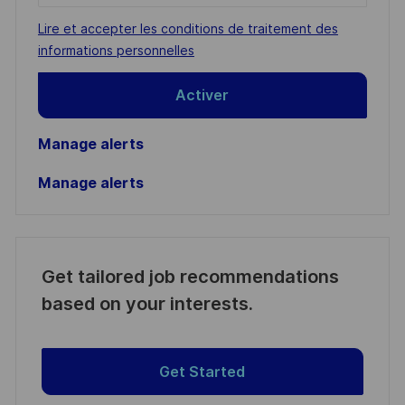
address
Required
Lire et accepter les conditions de traitement des
(Required)
informations personnelles
Activer
Manage alerts
Manage alerts
Get tailored job recommendations
based on your interests.
Get Started