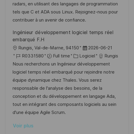
a
a
o
n
radars, en utilisant des langages de programmation
t
f
r
c
tels que C et ADA sous Linux. Rejoignez-nous pour
i
f
i
e
contribuer à un avenir de confiance.
o
i
e
d
Ingénieur développement logiciel temps réel
n
c
u
embarqué F.H
h
p
l
D
Rungis, Val-de-Marne, 94150
2026-06-21
a
o
o
R
C
a
R0331580
Full time
Logiciel
Rungis
g
s
c
é
a
t
Nous recherchons un Ingénieur développement
e
t
a
f
t
e
logiciel temps réel embarqué pour rejoindre notre
e
l
é
é
d
équipe dynamique chez Thales. Vous serez
i
r
g
’
responsable de l'analyse des besoins, de la
s
e
o
a
conception et du développement en langage Ada,
a
n
r
f
tout en intégrant des composants logiciels au sein
t
c
i
f
d'une équipe Agile Scrum.
i
e
e
i
Voir plus
o
d
c