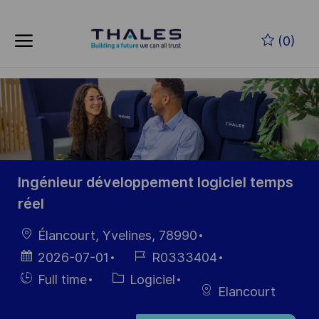
Skip to main content
Skip to main content
(0)
-
-
Ingénieur développement logiciel temps
réel
localisation
Élancourt, Yvelines, 78990
Date
Référence
2026-07-01
R0333404
d’affichage
du poste
Hiring
Catégorie
Full time
Logiciel
Elancourt
Type