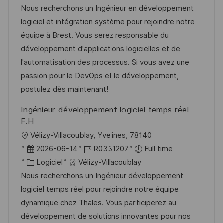
o
g
c
é
t
a
Nous recherchons un Ingénieur en développement
s
e
a
f
e
t
logiciel et intégration système pour rejoindre notre
t
l
é
d
é
équipe à Brest. Vous serez responsable du
e
i
r
’
g
développement d'applications logicielles et de
s
e
a
o
l'automatisation des processus. Si vous avez une
a
n
f
r
passion pour le DevOps et le développement,
t
c
f
i
postulez dès maintenant!
i
e
i
e
Ingénieur développement logiciel temps réel
o
d
c
F.H
n
u
h
l
Vélizy-Villacoublay, Yvelines, 78140
p
a
o
D
R
2026-06-14
R0331207
Full time
o
g
c
a
C
é
Logiciel
Vélizy-Villacoublay
s
e
a
t
a
f
Nous recherchons un Ingénieur développement
t
l
e
t
é
logiciel temps réel pour rejoindre notre équipe
e
i
d
é
r
dynamique chez Thales. Vous participerez au
s
’
g
e
développement de solutions innovantes pour nos