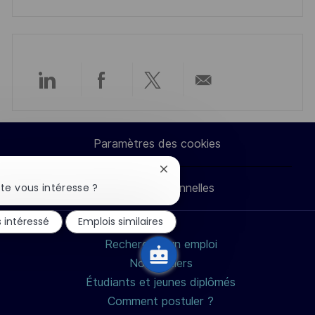
n
u
h
p
a
o
g
s
e
t
Partager
Partager
Partager
Partager
e
via
via
via
par
Paramètres des cookies
LinkedIn
Facebook
twitter
e-
Fermer
la
te vous intéresse ?
Données personnelles
mail
notification
du
s intéressé
Emplois similaires
chatbot
Rechercher un emploi
Nos métiers
Étudiants et jeunes diplômés
Comment postuler ?