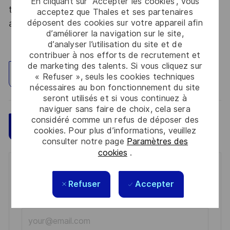
En cliquant sur “Accepter les cookies”, vous
tous les talents. La diversité est notre meilleur
acceptez que Thales et ses partenaires
déposent des cookies sur votre appareil afin
atout. Postulez et rejoignez nous !
d’améliorer la navigation sur le site,
d’analyser l’utilisation du site et de
contribuer à nos efforts de recrutement et
de marketing des talents. Si vous cliquez sur
Explorez un site
« Refuser », seuls les cookies techniques
nécessaires au bon fonctionnement du site
seront utilisés et si vous continuez à
naviguer sans faire de choix, cela sera
considéré comme un refus de déposer des
Sauvegarder
Postulez maintenant
cookies. Pour plus d’informations, veuillez
consulter notre page
Paramètres des
cookies
.
Get notified for similar jobs
Refuser
Accepter
You'll receive updates once a week
Enter
Email