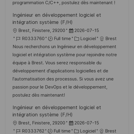
o
d
c
programmation C/C++, postulez dès maintenant !
n
u
h
Ingénieur en développement logiciel et
p
a
intégration système (F/H)
o
g
l
D
Brest, Finistere, 29200
2026-07-15
s
e
o
R
a
C
R0333760
Full time
Logiciel
Brest
t
c
é
t
a
Nous recherchons un Ingénieur en développement
e
a
f
e
t
logiciel et intégration système pour rejoindre notre
l
é
d
é
équipe à Brest. Vous serez responsable du
i
r
’
g
développement d'applications logicielles et de
s
e
a
o
l'automatisation des processus. Si vous avez une
a
n
f
r
passion pour le DevOps et le développement,
t
c
f
i
postulez dès maintenant!
i
e
i
e
Ingénieur en développement logiciel et
o
d
c
intégration système (F/H)
n
u
h
l
D
Brest, Finistere, 29200
2026-07-15
p
a
o
R
a
C
R0333762
Full time
Logiciel
Brest