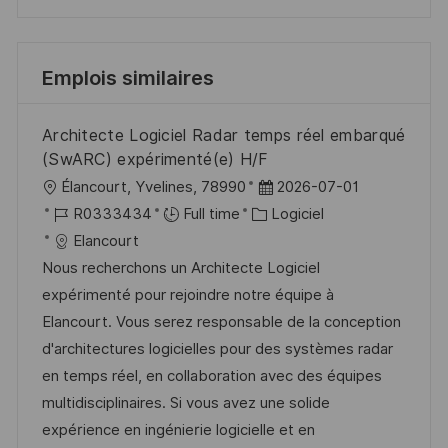
Emplois similaires
Architecte Logiciel Radar temps réel embarqué
(SwARC) expérimenté(e) H/F
l
D
Élancourt, Yvelines, 78990
2026-07-01
o
R
C
a
R0333434
Full time
Logiciel
c
é
a
t
Elancourt
a
f
t
e
Nous recherchons un Architecte Logiciel
l
é
é
d
expérimenté pour rejoindre notre équipe à
i
r
g
’
Elancourt. Vous serez responsable de la conception
s
e
o
a
d'architectures logicielles pour des systèmes radar
a
n
r
f
en temps réel, en collaboration avec des équipes
t
c
i
f
multidisciplinaires. Si vous avez une solide
i
e
e
i
expérience en ingénierie logicielle et en