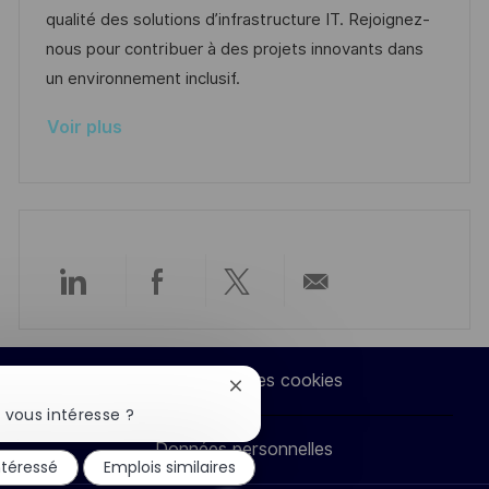
i
e
i
i
qualité des solutions d’infrastructure IT. Rejoignez-
o
d
e
c
nous pour contribuer à des projets innovants dans
n
u
h
un environnement inclusif.
p
a
Voir plus
o
g
s
e
t
e
Partager
Partager
Partager
Partager
via
via
via
par
Paramètres des cookies
Fermer
LinkedIn
Facebook
twitter
e-
la
 vous intéresse ?
notification
Données personnelles
du
mail
ntéressé
Emplois similaires
chatbot