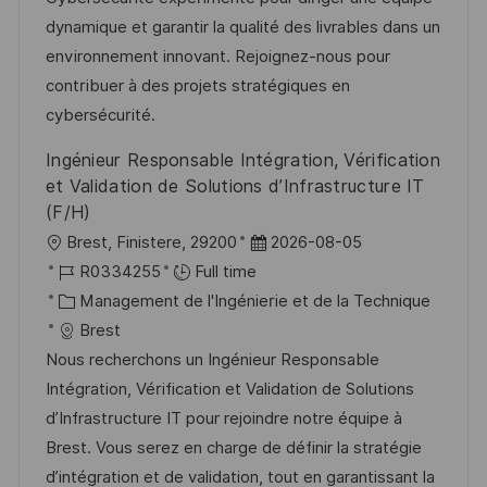
a
n
o
f
dynamique et garantir la qualité des livrables dans un
t
c
r
f
environnement innovant. Rejoignez-nous pour
i
e
i
i
contribuer à des projets stratégiques en
o
d
e
c
cybersécurité.
n
u
h
Ingénieur Responsable Intégration, Vérification
p
a
et Validation de Solutions d’Infrastructure IT
o
g
(F/H)
s
e
l
D
Brest, Finistere, 29200
2026-08-05
t
o
R
a
R0334255
Full time
e
c
é
C
t
Management de l'Ingénierie et de la Technique
a
f
a
e
Brest
l
é
t
d
Nous recherchons un Ingénieur Responsable
i
r
é
’
Intégration, Vérification et Validation de Solutions
s
e
g
a
d’Infrastructure IT pour rejoindre notre équipe à
a
n
o
f
Brest. Vous serez en charge de définir la stratégie
t
c
r
f
d’intégration et de validation, tout en garantissant la