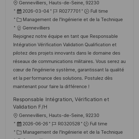
l
Gennevilliers, Hauts-de-Seine, 92230
a
o
o
D
R
2026-03-04
R0277701
Full time
g
s
c
a
C
é
Management de l'Ingénierie et de la Technique
e
t
a
t
a
f
Gennevilliers
e
l
e
t
é
Rejoignez notre équipe en tant que Responsable
i
d
é
r
Intégration Vérification Validation Qualification et
s
’
g
e
pilotez des projets innovants dans le domaine des
a
a
o
n
réseaux de communications militaires. Vous serez au
t
f
r
c
cœur de l'ingénierie système, garantissant la qualité
i
f
i
e
et la performance des solutions. Postulez dès
o
i
e
d
maintenant pour faire la différence !
n
c
u
Responsable Intégration, Vérification et
h
p
Validation F/H
a
o
l
Gennevilliers, Hauts-de-Seine, 92230
g
s
o
D
R
2026-06-26
R0320528
Full time
e
t
c
a
C
é
Management de l'Ingénierie et de la Technique
e