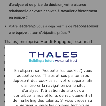
d’analyse et de prise de décision
, votre
aisance
relationnelle
et votre habileté à
travailler efficacement
en équipe
?
Votre
leadership
vous a déjà permis de
responsabiliser
une équipe
autour d’objectifs précis ?
Thales, entreprise Handi-Engagée, reconnait
tous les talents. La diversité est notre meilleur
atout. Postulez et rejoignez nous !
Le poste pouvant nécessiter d'accéder à des
informations relevant du secret de la défense
En cliquant sur “Accepter les cookies”, vous
nationale, la personne retenue fera l'objet d'une
acceptez que Thales et ses partenaires
déposent des cookies sur votre appareil afin
procédure d’habilitation, conformément aux
d’améliorer la navigation sur le site,
dispositions des articles R.2311-1 et suivants du
d’analyser l’utilisation du site et de
Code de la défense et de l’IGI 1300 SGDSN/PSE
contribuer à nos efforts de recrutement et
de marketing des talents. Si vous cliquez sur
du 09 août 2021.
« Refuser », seuls les cookies techniques