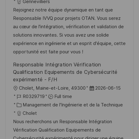
a
t
a
f
Gennevilliers
l
e
t
é
Rejoignez notre équipe dynamique en tant que
i
d
é
r
Responsable IVVQ pour projets OTAN. Vous serez
s
’
g
e
au cœur de l'intégration, vérification et validation de
a
a
o
n
solutions innovantes. Si vous avez une solide
t
f
r
c
expérience en ingénierie et un esprit d'équipe, cette
i
f
i
e
opportunité est faite pour vous !
o
i
e
d
Responsable Intégration Vérification
n
c
u
Qualification Equipements de Cybersécurité
h
p
expérimenté - F/H
a
o
l
D
Cholet, Maine-et-Loire, 49300
2026-06-15
g
s
o
R
a
R0329719
Full time
e
t
c
é
C
t
Management de l'Ingénierie et de la Technique
e
a
f
a
e
Cholet
l
é
t
d
Nous recherchons un Responsable Intégration
i
r
é
’
Vérification Qualification Equipements de
s
e
g
a
Cybersécurité expérimenté pour diriger une équipe