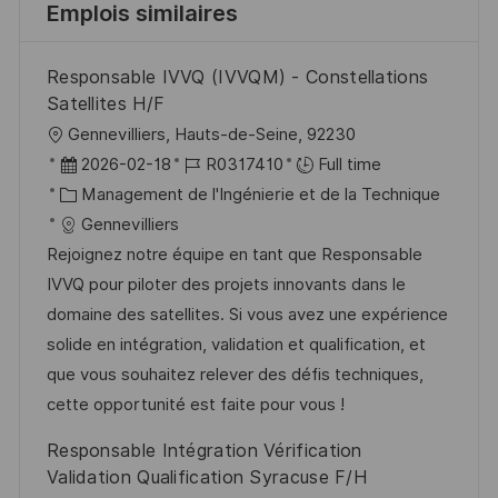
Emplois similaires
Responsable IVVQ (IVVQM) - Constellations
Satellites H/F
l
Gennevilliers, Hauts-de-Seine, 92230
o
D
R
2026-02-18
R0317410
Full time
c
a
C
é
Management de l'Ingénierie et de la Technique
a
t
a
f
Gennevilliers
l
e
t
é
Rejoignez notre équipe en tant que Responsable
i
d
é
r
IVVQ pour piloter des projets innovants dans le
s
’
g
e
domaine des satellites. Si vous avez une expérience
a
a
o
n
solide en intégration, validation et qualification, et
t
f
r
c
que vous souhaitez relever des défis techniques,
i
f
i
e
cette opportunité est faite pour vous !
o
i
e
d
Responsable Intégration Vérification
n
c
u
Validation Qualification Syracuse F/H
h
p