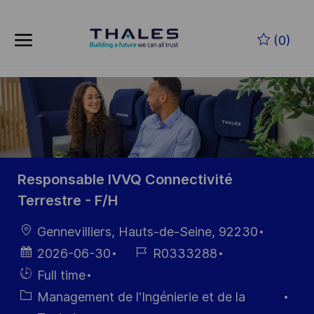
Skip to main content
Skip to main content
(0)
-
-
Responsable IVVQ Connectivité
Terrestre - F/H
localisation
Gennevilliers, Hauts-de-Seine, 92230
Date
Référence
2026-06-30
R0333288
d’affichage
du poste
Hiring
Full time
Type
Catégorie
Management de l'Ingénierie et de la