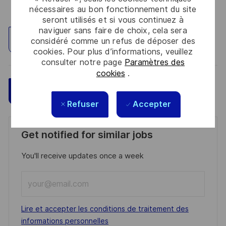
nécessaires au bon fonctionnement du site
seront utilisés et si vous continuez à
naviguer sans faire de choix, cela sera
Explorez un site
considéré comme un refus de déposer des
cookies. Pour plus d’informations, veuillez
consulter notre page
Paramètres des
cookies
.
Sauvegarder
Postulez maintenant
Refuser
Accepter
Get notified for similar jobs
You'll receive updates once a week
Enter
Email
address
Required
Lire et accepter les conditions de traitement des
(Required)
informations personnelles