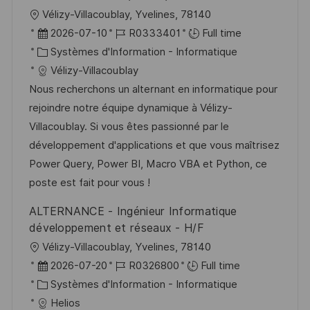
h
p
l
Vélizy-Villacoublay, Yvelines, 78140
a
o
o
D
R
2026-07-10
R0333401
Full time
g
s
c
a
C
é
Systèmes d'Information - Informatique
e
t
a
t
a
f
Vélizy-Villacoublay
e
l
e
t
é
Nous recherchons un alternant en informatique pour
i
d
é
r
rejoindre notre équipe dynamique à Vélizy-
s
’
g
e
Villacoublay. Si vous êtes passionné par le
a
a
o
n
développement d'applications et que vous maîtrisez
t
f
r
c
Power Query, Power BI, Macro VBA et Python, ce
i
f
i
e
poste est fait pour vous !
o
i
e
d
ALTERNANCE - Ingénieur Informatique
n
c
u
développement et réseaux - H/F
h
p
l
Vélizy-Villacoublay, Yvelines, 78140
a
o
o
D
R
2026-07-20
R0326800
Full time
g
s
c
a
C
é
Systèmes d'Information - Informatique
e
t
a
t
a
f
Helios