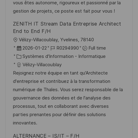
t
c
r
f
vous êtes autonome, rigoureux et passionné par la
i
e
i
i
gestion de projets, ce poste est fait pour vous !
o
d
e
c
ZENITH IT Stream Data Entreprise Architect
n
u
h
End to End F/H
p
a
l
Vélizy-Villacoublay, Yvelines, 78140
o
g
o
D
R
2026-01-22
R0294990
Full time
s
e
c
a
C
é
Systèmes d'Information - Informatique
t
a
t
a
f
Vélizy-Villacoublay
e
l
e
t
é
Rejoignez notre équipe en tant qu'Architecte
i
d
é
r
d'entreprise et contribuez à la transformation
s
’
g
e
numérique de Thales. Vous serez responsable de la
a
a
o
n
gouvernance des données et de l'analyse des
t
f
r
c
processus, tout en collaborant avec diverses
i
f
i
e
parties prenantes pour définir des solutions
o
i
e
d
innovantes.
n
c
u
ALTERNANCE – IS/IT – F/H