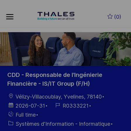
Skip to main content
Skip to main content
(0)
-
-
CDD - Responsable de l'Ingénierie
Financière - IS/IT Group (F/H)
localisation
Vélizy-Villacoublay, Yvelines, 78140
Date
Référence
2026-07-31
R0333221
d’affichage
du poste
Hiring
Full time
Type
Catégorie
Systèmes d'Information - Informatique