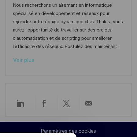
e
l
e
t
é
Nous recherchons un alternant en informatique
i
d
é
r
spécialisé en développement et réseaux pour
s
’
g
e
rejoindre notre équipe dynamique chez Thales. Vous
a
a
o
n
aurez l'opportunité de travailler sur des projets
t
f
r
c
d'automatisation et de scripting pour améliorer
i
f
i
e
l'efficacité des réseaux. Postulez dès maintenant !
o
i
e
d
Voir plus
n
c
u
h
p
a
o
g
s
e
t
e
Partager
Partager
Partager
Partager
via
via
via
par
Paramètres des cookies