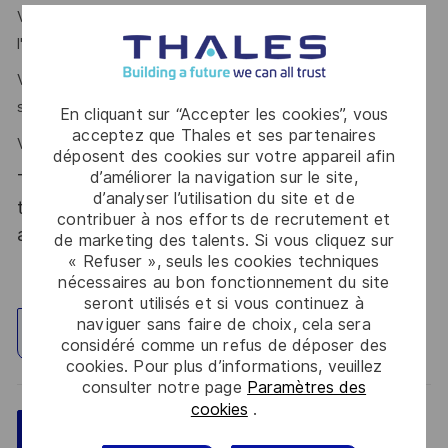
Vous savez travailler de manière collaborative, vous êtes à
l'écoute, patient et bienveillant.
Vous avez des compétences avérées sur les logiciels
suivants : SAP, Pack Office (Excel voire VBA), PowerBI.
En cliquant sur “Accepter les cookies”, vous
acceptez que Thales et ses partenaires
Vous avez un niveau d'anglais courant.
déposent des cookies sur votre appareil afin
d’améliorer la navigation sur le site,
Thales, entreprise Handi-Engagée, reconnait
d’analyser l’utilisation du site et de
tous les talents. La diversité est notre meilleur
contribuer à nos efforts de recrutement et
atout. Postulez et rejoignez nous !
de marketing des talents. Si vous cliquez sur
« Refuser », seuls les cookies techniques
nécessaires au bon fonctionnement du site
seront utilisés et si vous continuez à
naviguer sans faire de choix, cela sera
Explorez un site
considéré comme un refus de déposer des
cookies. Pour plus d’informations, veuillez
consulter notre page
Paramètres des
cookies
.
Sauvegarder
Postulez maintenant