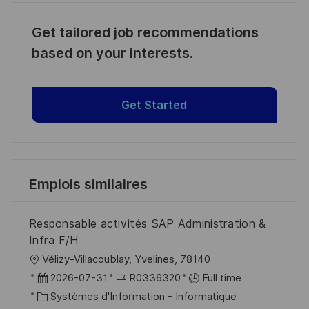
Get tailored job recommendations
based on your interests.
Get Started
Emplois similaires
Responsable activités SAP Administration &
Infra F/H
l
Vélizy-Villacoublay, Yvelines, 78140
o
D
R
2026-07-31
R0336320
Full time
c
a
C
é
Systèmes d'Information - Informatique