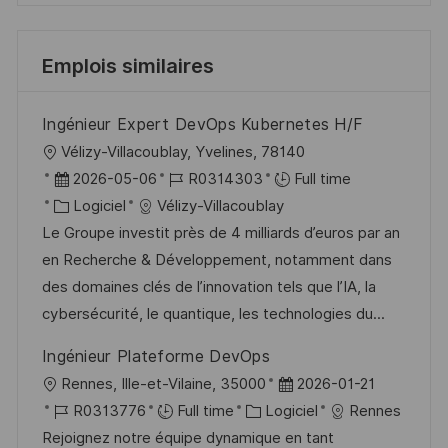
Emplois similaires
Ingénieur Expert DevOps Kubernetes H/F
l
Vélizy-Villacoublay, Yvelines, 78140
o
D
R
2026-05-06
R0314303
Full time
c
a
C
é
Logiciel
Vélizy-Villacoublay
a
t
a
f
Le Groupe investit près de 4 milliards d’euros par an
l
e
t
é
en Recherche & Développement, notamment dans
i
d
é
r
des domaines clés de l’innovation tels que l’IA, la
s
’
g
e
cybersécurité, le quantique, les technologies du...
a
a
o
n
Ingénieur Plateforme DevOps
t
f
r
c
l
D
Rennes, Ille-et-Vilaine, 35000
2026-01-21
i
f
i
e
o
R
C
a
R0313776
Full time
Logiciel
Rennes
o
i
e
d
c
é
a
t
Rejoignez notre équipe dynamique en tant
n
c
u