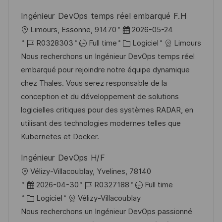
i
e
e
i
Ingénieur DevOps temps réel embarqué F.H
o
d
c
l
D
Limours, Essonne, 91470
2026-05-24
n
u
h
o
R
a
C
R0328303
Full time
Logiciel
Limours
p
a
c
é
t
a
Nous recherchons un Ingénieur DevOps temps réel
o
g
a
f
e
t
embarqué pour rejoindre notre équipe dynamique
s
e
l
é
d
é
chez Thales. Vous serez responsable de la
t
i
r
’
g
conception et du développement de solutions
e
s
e
a
o
logicielles critiques pour des systèmes RADAR, en
a
n
f
r
utilisant des technologies modernes telles que
t
c
f
i
Kubernetes et Docker.
i
e
i
e
Ingénieur DevOps H/F
o
d
c
l
Vélizy-Villacoublay, Yvelines, 78140
n
u
h
o
D
R
2026-04-30
R0327188
Full time
p
a
c
a
C
é
Logiciel
Vélizy-Villacoublay
o
g
a
t
a
f
Nous recherchons un Ingénieur DevOps passionné
s
e