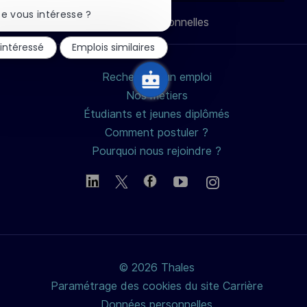
Fermer
la
e vous intéresse ?
Données personnelles
notification
mail
du
 intéressé
Emplois similaires
chatbot
Rechercher un emploi
Nos métiers
Étudiants et jeunes diplômés
Comment postuler ?
Pourquoi nous rejoindre ?
© 2026 Thales
Paramétrage des cookies du site Carrière
Données personnelles