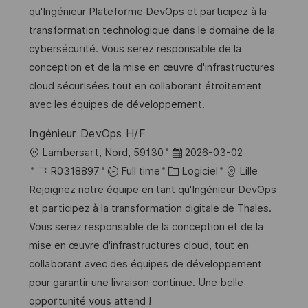
a
f
t
e
qu'Ingénieur Plateforme DevOps et participez à la
h
p
l
é
é
d
transformation technologique dans le domaine de la
a
o
i
r
g
’
cybersécurité. Vous serez responsable de la
g
s
s
e
o
a
conception et de la mise en œuvre d'infrastructures
e
t
a
n
r
f
cloud sécurisées tout en collaborant étroitement
e
t
c
i
f
avec les équipes de développement.
i
e
e
i
Ingénieur DevOps H/F
o
d
c
l
D
Lambersart, Nord, 59130
2026-03-02
n
u
h
o
R
C
a
R0318897
Full time
Logiciel
Lille
p
a
c
é
a
t
Rejoignez notre équipe en tant qu'Ingénieur DevOps
o
g
a
f
t
e
et participez à la transformation digitale de Thales.
s
e
l
é
é
d
Vous serez responsable de la conception et de la
t
i
r
g
’
mise en œuvre d'infrastructures cloud, tout en
e
s
e
o
a
collaborant avec des équipes de développement
a
n
r
f
pour garantir une livraison continue. Une belle
t
c
i
f
opportunité vous attend !