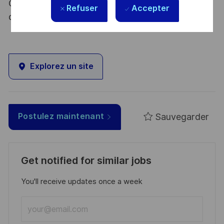
Code de la défense et de l’IGI 1300 SGDSN/PSE
Refuser
Accepter
du 09 août 2021.
Explorez un site
Sauvegarder
Postulez maintenant
Get notified for similar jobs
You'll receive updates once a week
Enter
Email