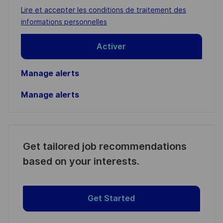
address
Required
Lire et accepter les conditions de traitement des
(Required)
informations personnelles
Activer
Manage alerts
Manage alerts
Get tailored job recommendations
based on your interests.
Get Started