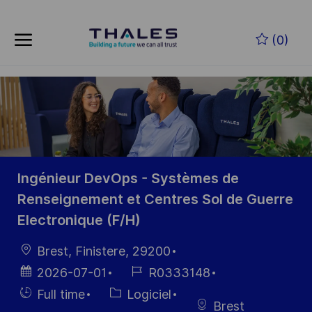
Skip to main content
Skip to main content
(0)
-
-
Ingénieur DevOps - Systèmes de
Renseignement et Centres Sol de Guerre
Electronique (F/H)
localisation
Brest, Finistere, 29200
Date
Référence
2026-07-01
R0333148
d’affichage
du poste
Hiring
Catégorie
Full time
Logiciel
Brest