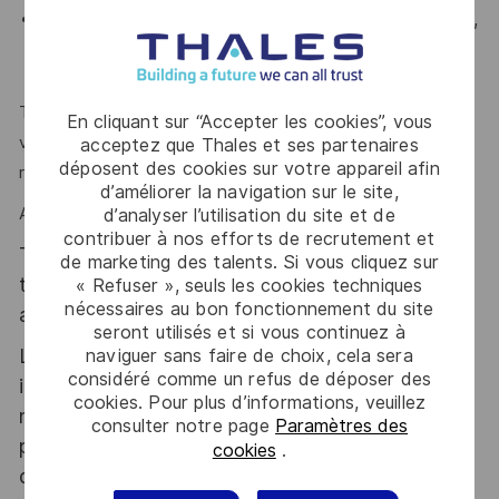
Culture logicielle : Python, bash, scripting powershell,
LINUX, SBOM et scan de vulnérabilités,
SONARQUBE
Travail en équipe, écoute, communication et partage de
En cliquant sur “Accepter les cookies”, vous
vos connaissances sont des atouts que l’on vous
acceptez que Thales et ses partenaires
déposent des cookies sur votre appareil afin
reconnait ?
d’améliorer la navigation sur le site,
Alors ce poste est fait pour vous !
d’analyser l’utilisation du site et de
contribuer à nos efforts de recrutement et
Thales, entreprise Handi-Engagée, reconnait
de marketing des talents. Si vous cliquez sur
tous les talents. La diversité est notre meilleur
« Refuser », seuls les cookies techniques
nécessaires au bon fonctionnement du site
atout. Postulez et rejoignez nous !
seront utilisés et si vous continuez à
Le poste pouvant nécessiter d'accéder à des
naviguer sans faire de choix, cela sera
considéré comme un refus de déposer des
informations relevant du secret de la défense
cookies. Pour plus d’informations, veuillez
nationale, la personne retenue fera l'objet d'une
consulter notre page
Paramètres des
procédure d’habilitation, conformément aux
cookies
.
dispositions des articles R.2311-1 et suivants du