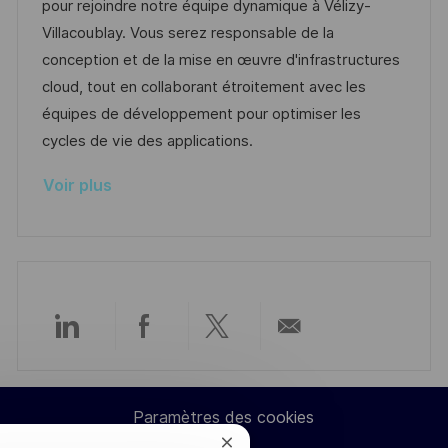
l
e
t
é
pour rejoindre notre équipe dynamique à Vélizy-
t
i
d
é
r
Villacoublay. Vous serez responsable de la
e
s
’
g
e
conception et de la mise en œuvre d'infrastructures
a
a
o
n
cloud, tout en collaborant étroitement avec les
t
f
r
c
équipes de développement pour optimiser les
i
f
i
e
cycles de vie des applications.
o
i
e
d
Voir plus
n
c
u
h
p
a
o
g
s
e
t
e
Partager
Partager
Partager
Partager
via
via
via
par
Paramètres des cookies
LinkedIn
Facebook
twitter
e-