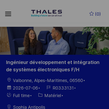
Skip to main content
Skip to main content
(0)
-
-
Ingénieur développement et intégration
de systèmes électroniques F/H
localisation
Valbonne, Alpes-Maritimes, 06560
Date
Référence
2026-07-06
R0333131
d’affichage
du poste
Hiring
Catégorie
Full time
Matériel
Type
Sophia Antipolis