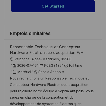
Get Started
Emplois similaires
Responsable Technique et Concepteur
Hardware Electronique d’acquisition F/H
l
Valbonne, Alpes-Maritimes, 06560
o
D
R
2026-07-16
R0333132
Full time
c
a
C
é
Matériel
Sophia Antipolis
a
t
a
f
Nous recherchons un Responsable Technique et
l
e
t
é
Concepteur Hardware Electronique d’acquisition
i
d
é
r
pour rejoindre notre équipe à Sophia Antipolis. Vous
s
’
g
e
serez en charge de la conception et du
a
a
o
n
développement de systèmes électroniques