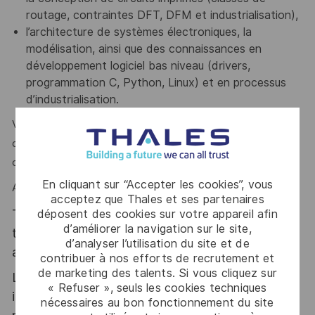
routage, contraintes DFT, DFM et industrialisation),
l’architecture de systèmes électroniques, la
modélisation, ainsi que des connaissances en
développement logiciel bas niveau (drivers,
programmation C,
Python
,
Linux) et en processus
d’industrialisation.
Votre capacité d’analyse et de synthèse, votre esprit
d’initiative, votre aisance relationnelle et votre sens de la
communication sont des atouts que l’on vous reconnaît ?
En cliquant sur “Accepter les cookies”, vous
Alors ce poste est fait pour vous !
acceptez que Thales et ses partenaires
Thales, entreprise Handi-Engagée, reconnait
déposent des cookies sur votre appareil afin
d’améliorer la navigation sur le site,
tous les talents. La diversité est notre meilleur
d’analyser l’utilisation du site et de
atout. Postulez et rejoignez nous !
contribuer à nos efforts de recrutement et
de marketing des talents. Si vous cliquez sur
Le poste pouvant nécessiter d'accéder à des
« Refuser », seuls les cookies techniques
informations relevant du secret de la défense
nécessaires au bon fonctionnement du site