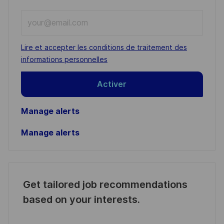
Enter
Email
address
Required
Lire et accepter les conditions de traitement des
(Required)
informations personnelles
Activer
Manage alerts
Manage alerts
Get tailored job recommendations
based on your interests.