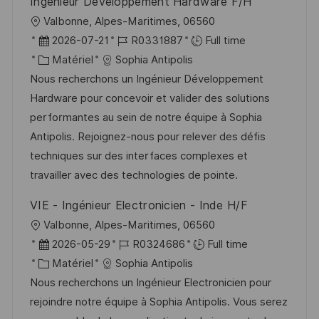
Ingénieur Développement Hardware F/H
n
c
u
l
Valbonne, Alpes-Maritimes, 06560
h
p
o
D
R
2026-07-21
R0331887
Full time
a
o
c
a
C
é
Matériel
Sophia Antipolis
g
s
a
t
a
f
Nous recherchons un Ingénieur Développement
e
t
l
e
t
é
Hardware pour concevoir et valider des solutions
e
i
d
é
r
performantes au sein de notre équipe à Sophia
s
’
g
e
Antipolis. Rejoignez-nous pour relever des défis
a
a
o
n
techniques sur des interfaces complexes et
t
f
r
c
travailler avec des technologies de pointe.
i
f
i
e
VIE - Ingénieur Electronicien - Inde H/F
o
i
e
d
l
Valbonne, Alpes-Maritimes, 06560
n
c
u
o
D
R
2026-05-29
R0324686
Full time
h
p
c
a
C
é
Matériel
Sophia Antipolis
a
o
a
t
a
f
Nous recherchons un Ingénieur Electronicien pour
g
s
l
e
t
é
rejoindre notre équipe à Sophia Antipolis. Vous serez
e
t