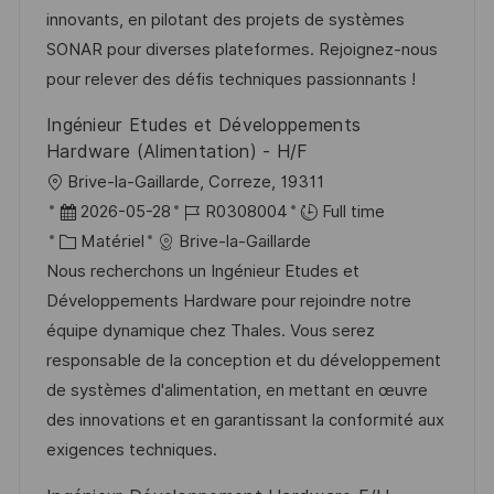
t
f
r
c
innovants, en pilotant des projets de systèmes
i
f
i
e
SONAR pour diverses plateformes. Rejoignez-nous
o
i
e
d
pour relever des défis techniques passionnants !
n
c
u
Ingénieur Etudes et Développements
h
p
Hardware (Alimentation) - H/F
a
o
l
Brive-la-Gaillarde, Correze, 19311
g
s
o
D
R
2026-05-28
R0308004
Full time
e
t
c
a
C
é
Matériel
Brive-la-Gaillarde
e
a
t
a
f
Nous recherchons un Ingénieur Etudes et
l
e
t
é
Développements Hardware pour rejoindre notre
i
d
é
r
équipe dynamique chez Thales. Vous serez
s
’
g
e
responsable de la conception et du développement
a
a
o
n
de systèmes d'alimentation, en mettant en œuvre
t
f
r
c
des innovations et en garantissant la conformité aux
i
f
i
e
exigences techniques.
o
i
e
d