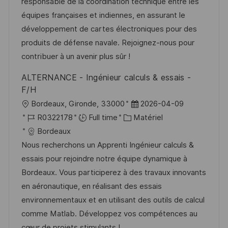
i
d
é
r
responsable de la coordination technique entre les
e
s
’
g
e
équipes françaises et indiennes, en assurant le
a
a
o
n
développement de cartes électroniques pour des
t
f
r
c
produits de défense navale. Rejoignez-nous pour
i
f
i
e
contribuer à un avenir plus sûr !
o
i
e
d
ALTERNANCE - Ingénieur calculs & essais -
n
c
u
F/H
h
p
l
D
Bordeaux, Gironde, 33000
2026-04-09
a
o
o
R
C
a
R0322178
Full time
Matériel
g
s
c
é
a
t
Bordeaux
e
t
a
f
t
e
Nous recherchons un Apprenti Ingénieur calculs &
e
l
é
é
d
essais pour rejoindre notre équipe dynamique à
i
r
g
’
Bordeaux. Vous participerez à des travaux innovants
s
e
o
a
en aéronautique, en réalisant des essais
a
n
r
f
environnementaux et en utilisant des outils de calcul
t
c
i
f
comme Matlab. Développez vos compétences au
i
e
e
i
cœur de projets stimulants !