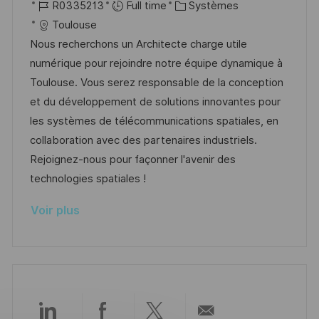
o
R
C
a
R0335213
Full time
Systèmes
t
c
é
a
t
Toulouse
e
a
f
t
e
Nous recherchons un Architecte charge utile
l
é
é
d
numérique pour rejoindre notre équipe dynamique à
i
r
g
’
Toulouse. Vous serez responsable de la conception
s
e
o
a
et du développement de solutions innovantes pour
a
n
r
f
les systèmes de télécommunications spatiales, en
t
c
i
f
collaboration avec des partenaires industriels.
i
e
e
i
Rejoignez-nous pour façonner l'avenir des
o
d
c
technologies spatiales !
n
u
h
Voir plus
p
a
o
g
s
e
t
e