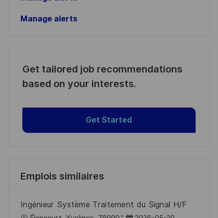
Manage alerts
Get tailored job recommendations
based on your interests.
Get Started
Emplois similaires
Ingénieur Système Traitement du Signal H/F
l
D
Élancourt, Yvelines, 78990
2026-05-20