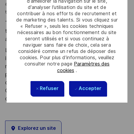
d’améliorer la navigation sur le site,
aspirez à apprendre tous les jours au sein d’une équipe à
d’analyser l’utilisation du site et de
taille humaine, n’hésitez plus !!".
contribuer à nos efforts de recrutement et
de marketing des talents. Si vous cliquez sur
Thales, entreprise Handi-Engagée, reconnait
« Refuser », seuls les cookies techniques
tous les talents. La diversité est notre meilleur
nécessaires au bon fonctionnement du site
seront utilisés et si vous continuez à
atout. Postulez et rejoignez nous !
naviguer sans faire de choix, cela sera
Le poste pouvant nécessiter d'accéder à des
considéré comme un refus de déposer des
cookies. Pour plus d’informations, veuillez
informations relevant du secret de la défense
consulter notre page
Paramètres des
nationale, la personne retenue fera l'objet d'une
cookies
.
procédure d’habilitation, conformément aux
dispositions des articles R.2311-1 et suivants du
Refuser
Accepter
Code de la défense et de l’IGI 1300 SGDSN/PSE
du 09 août 2021.
Explorez un site