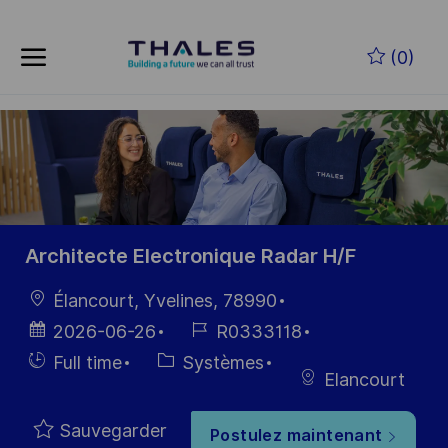
Skip to main content
Skip to main content
(0)
-
-
Architecte Electronique Radar H/F
localisation
Élancourt, Yvelines, 78990
Date
Référence
2026-06-26
R0333118
d’affichage
du poste
Hiring
Catégorie
Full time
Systèmes
Elancourt
Type
Sauvegarder
Postulez maintenant