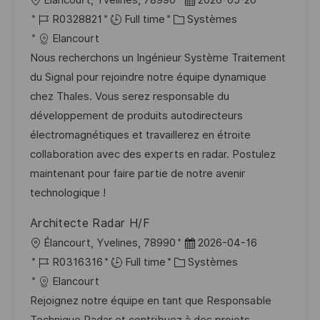
o
R
C
a
R0328821
Full time
Systèmes
c
é
a
t
Elancourt
a
f
t
e
Nous recherchons un Ingénieur Système Traitement
l
é
é
d
du Signal pour rejoindre notre équipe dynamique
i
r
g
’
chez Thales. Vous serez responsable du
s
e
o
a
développement de produits autodirecteurs
a
n
r
f
électromagnétiques et travaillerez en étroite
t
c
i
f
collaboration avec des experts en radar. Postulez
i
e
e
i
maintenant pour faire partie de notre avenir
o
d
c
technologique !
n
u
h
Architecte Radar H/F
p
a
l
D
Élancourt, Yvelines, 78990
2026-04-16
o
g
o
R
C
a
R0316316
Full time
Systèmes
s
e
c
é
a
t
Elancourt
t
a
f
t
e
Rejoignez notre équipe en tant que Responsable
e
l
é
é
d
Technique Radar et contribuez à des projets