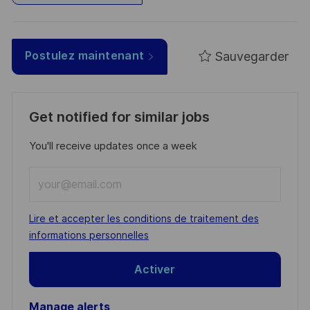
Sauvegarder
Postulez maintenant
Get notified for similar jobs
You'll receive updates once a week
Enter
Email
address
Required
Lire et accepter les conditions de traitement des
(Required)
informations personnelles
Activer
Manage alerts