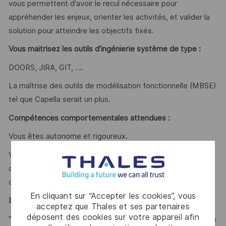
vous permettent d'avoir le recul nécessaire pour
appréhender les enjeux, orienter les activités, et valider la
solution pour atteindre les objectifs fixés.
Vous maitrisez les outils d’ingénierie système de type :
DOORS, JIRA, GIT, ….
La maîtrise des outils de modélisation fonctionnelle (MBSE)
tel que Capella serait un plus.
Compétences comportementales attendues :
Vous êtes autonome et rigoureux.
Votre bienveillance et votre capacité à travailler en équipe
doit permettre de développer vos compétences et celles
de l’équipe.
En cliquant sur “Accepter les cookies”, vous
Le Mot du Manager :
acceptez que Thales et ses partenaires
déposent des cookies sur votre appareil afin
"Vous êtes passionnés de technique et technologie et vous