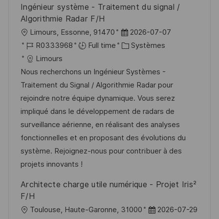
Ingénieur système - Traitement du signal /
o
d
c
Algorithmie Radar F/H
n
u
h
l
D
Limours, Essonne, 91470
2026-07-07
p
a
o
R
a
C
R0333968
Full time
Systèmes
o
g
c
é
t
a
Limours
s
e
a
f
e
t
Nous recherchons un Ingénieur Systèmes -
t
l
é
d
é
Traitement du Signal / Algorithmie Radar pour
e
i
r
’
g
rejoindre notre équipe dynamique. Vous serez
s
e
a
o
impliqué dans le développement de radars de
a
n
f
r
surveillance aérienne, en réalisant des analyses
t
c
f
i
fonctionnelles et en proposant des évolutions du
i
e
i
e
système. Rejoignez-nous pour contribuer à des
o
d
c
projets innovants !
n
u
h
Architecte charge utile numérique - Projet Iris²
p
a
F/H
o
g
l
D
Toulouse, Haute-Garonne, 31000
2026-07-29
s
e