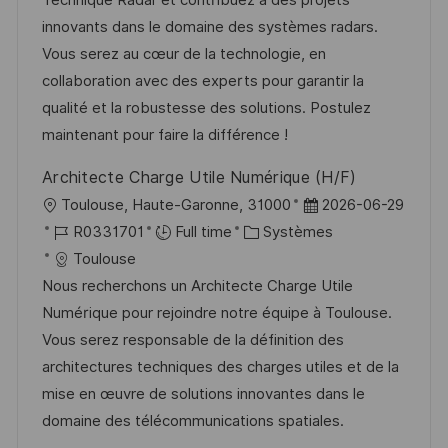
i
r
g
’
innovants dans le domaine des systèmes radars.
s
e
o
a
Vous serez au cœur de la technologie, en
a
n
r
f
collaboration avec des experts pour garantir la
t
c
i
f
qualité et la robustesse des solutions. Postulez
i
e
e
i
maintenant pour faire la différence !
o
d
c
Architecte Charge Utile Numérique (H/F)
n
u
h
l
D
Toulouse, Haute-Garonne, 31000
2026-06-29
p
a
o
R
C
a
R0331701
Full time
Systèmes
o
g
c
é
a
t
Toulouse
s
e
a
f
t
e
Nous recherchons un Architecte Charge Utile
t
l
é
é
d
Numérique pour rejoindre notre équipe à Toulouse.
e
i
r
g
’
Vous serez responsable de la définition des
s
e
o
a
architectures techniques des charges utiles et de la
a
n
r
f
mise en œuvre de solutions innovantes dans le
t
c
i
f
domaine des télécommunications spatiales.
i
e
e
i