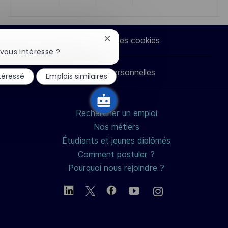
Partager
Partager
Partager
Partager
via
via
via
par
Paramètres des cookies
Fermer
la
LinkedIn
Facebook
twitter
e-
vous intéresse ?
notification
du
Données personnelles
mail
ntéressé
Emplois similaires
chatbot
Rechercher un emploi
Nos métiers
Étudiants et jeunes diplômés
Comment postuler ?
Pourquoi nous rejoindre ?