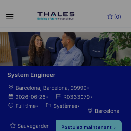
Skip to main content
Skip to main content
(0)
-
-
System Engineer
localisation
Barcelona, Barcelona, 99999
Date
Référence
2026-06-26
R0333079
d’affichage
du poste
Hiring
Catégorie
Full time
Systèmes
Barcelona
Type
Sauvegarder
Postulez maintenant