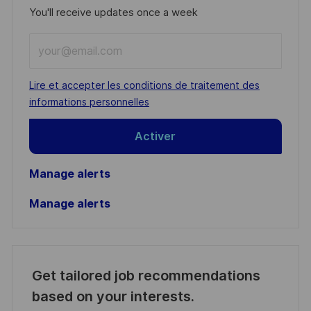
You'll receive updates once a week
Enter
Email
address
Required
Lire et accepter les conditions de traitement des
(Required)
informations personnelles
Activer
Manage alerts
Manage alerts
Get tailored job recommendations
based on your interests.