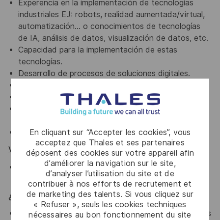
Experencia en la implementación de tecnologías
industriales EJ: robots, realidad aumentada/virtual,
automatización… o conocimientos de tecnologías
de IA, análisis de datos, visualización de datos, etc.
Capacidad para la implementación de estas
tecnologías.
Desarrollo de procesos de soluciones digitales.
Prácticas de metodologías ágiles.
Conocimientos de IT y de seguridad.
Conocimientos de herramientas industriales
incluyengo ERP, MRP, MES, PLM…
En cliquant sur “Accepter les cookies”, vous
Español e Inglés avanzados.
acceptez que Thales et ses partenaires
Valorable:
déposent des cookies sur votre appareil afin
d’améliorer la navigation sur le site,
Experiencia en entornos certificados ISO 9001,
d’analyser l’utilisation du site et de
IATF 16949 / VDA u otros estándares industriales.
contribuer à nos efforts de recrutement et
de marketing des talents. Si vous cliquez sur
¿Qué ofrecemos?
« Refuser », seuls les cookies techniques
Retribución flexible (tickets restaurante y beneficios
nécessaires au bon fonctionnement du site