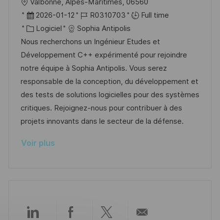
l
Valbonne, Alpes-Maritimes, 06560
n
u
h
o
D
R
2026-01-12
R0310703
Full time
p
a
c
a
C
é
Logiciel
Sophia Antipolis
o
g
a
t
a
f
Nous recherchons un Ingénieur Etudes et
s
e
l
e
t
é
Développement C++ expérimenté pour rejoindre
t
i
d
é
r
notre équipe à Sophia Antipolis. Vous serez
e
s
’
g
e
responsable de la conception, du développement et
a
a
o
n
des tests de solutions logicielles pour des systèmes
t
f
r
c
critiques. Rejoignez-nous pour contribuer à des
i
f
i
e
projets innovants dans le secteur de la défense.
o
i
e
d
Voir plus
n
c
u
h
p
a
o
g
s
e
t
e