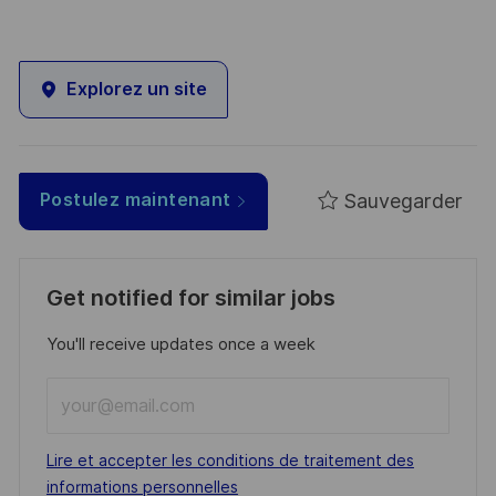
Explorez un site
Sauvegarder
Postulez maintenant
Get notified for similar jobs
You'll receive updates once a week
Enter
Email
address
Required
Lire et accepter les conditions de traitement des
(Required)
informations personnelles