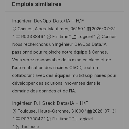
Emplois similaires
Ingénieur DevOps Data/IA – H/F
l
D
Cannes, Alpes-Maritimes, 06150
2026-07-31
o
R
C
a
R0333846
Full time
Logiciel
Cannes
c
é
a
t
Nous recherchons un Ingénieur DevOps Data/IA
a
f
t
e
passionné pour rejoindre notre équipe à Cannes.
l
é
é
d
Vous serez responsable de la mise en place et de
i
r
g
’
l'automatisation des chaînes CI/CD, tout en
s
e
o
a
collaborant avec des équipes multidisciplinaires pour
a
n
r
f
développer des solutions innovantes dans le
t
c
i
f
domaine des données et de l'IA.
i
e
e
i
Ingénieur Full Stack Data/IA – H/F
o
d
c
l
D
Toulouse, Haute-Garonne, 31000
2026-07-31
n
u
h
o
R
C
a
R0333847
Full time
Logiciel
p
a
c
é
a
t
Toulouse