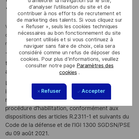
d’améliorer la navigation sur le site,
Réalisation de revues de code.
d’analyser l’utilisation du site et de
Validation du bon fonctionnement par des tests
contribuer à nos efforts de recrutement et
unitaires, tests d’intégration et tests fonctionnels.
de marketing des talents. Si vous cliquez sur
« Refuser », seuls les cookies techniques
Vous vous reconnaissez dans ce profil et souhaitez relever
nécessaires au bon fonctionnement du site
de nouveaux défis au cœur des enjeux de souveraineté
seront utilisés et si vous continuez à
nationale ? Rejoignez-nous !
naviguer sans faire de choix, cela sera
considéré comme un refus de déposer des
Thales, entreprise Handi-Engagée, reconnait
cookies. Pour plus d’informations, veuillez
tous les talents. La diversité est notre meilleur
consulter notre page
Paramètres des
atout. Postulez et rejoignez nous !
cookies
.
Le poste pouvant nécessiter d'accéder à des
informations relevant du secret de la défense
Refuser
Accepter
nationale, la personne retenue fera l'objet d'une
procédure d’habilitation, conformément aux
dispositions des articles R.2311-1 et suivants du
Code de la défense et de l’IGI 1300 SGDSN/PSE
du 09 août 2021.