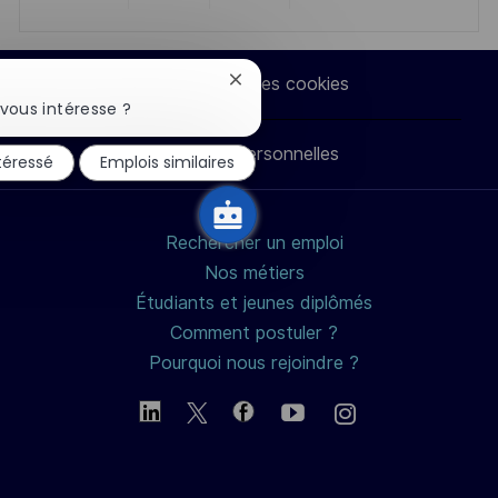
Partager
Partager
Partager
Partager
via
via
via
par
Paramètres des cookies
Fermer
la
LinkedIn
Facebook
twitter
e-
vous intéresse ?
notification
du
Données personnelles
mail
ntéressé
Emplois similaires
chatbot
Rechercher un emploi
Nos métiers
Étudiants et jeunes diplômés
Comment postuler ?
Pourquoi nous rejoindre ?