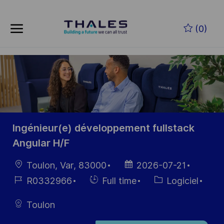
Skip to main content
Skip to main content
(0)
-
-
Ingénieur(e) développement fullstack
Angular H/F
localisation
Date
Toulon, Var, 83000
2026-07-21
d’affichage
Référence
Hiring
Catégorie
R0332966
Full time
Logiciel
du poste
Type
Toulon