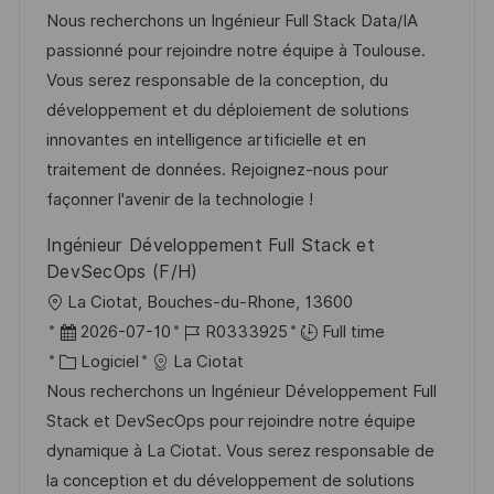
o
g
a
f
t
e
Nous recherchons un Ingénieur Full Stack Data/IA
s
e
l
é
é
d
passionné pour rejoindre notre équipe à Toulouse.
t
i
r
g
’
Vous serez responsable de la conception, du
e
s
e
o
a
développement et du déploiement de solutions
a
n
r
f
innovantes en intelligence artificielle et en
t
c
i
f
traitement de données. Rejoignez-nous pour
i
e
e
i
façonner l'avenir de la technologie !
o
d
c
Ingénieur Développement Full Stack et
n
u
h
DevSecOps (F/H)
p
a
l
La Ciotat, Bouches-du-Rhone, 13600
o
g
o
D
R
2026-07-10
R0333925
Full time
s
e
c
a
C
é
Logiciel
La Ciotat
t
a
t
a
f
Nous recherchons un Ingénieur Développement Full
e
l
e
t
é
Stack et DevSecOps pour rejoindre notre équipe
i
d
é
r
dynamique à La Ciotat. Vous serez responsable de
s
’
g
e
la conception et du développement de solutions