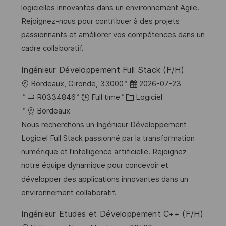
a
a
o
n
logicielles innovantes dans un environnement Agile.
t
f
r
c
Rejoignez-nous pour contribuer à des projets
i
f
i
e
passionnants et améliorer vos compétences dans un
o
i
e
d
cadre collaboratif.
n
c
u
Ingénieur Développement Full Stack (F/H)
h
p
l
D
Bordeaux, Gironde, 33000
2026-07-23
a
o
o
R
C
a
R0334846
Full time
Logiciel
g
s
c
é
a
t
Bordeaux
e
t
a
f
t
e
Nous recherchons un Ingénieur Développement
e
l
é
é
d
Logiciel Full Stack passionné par la transformation
i
r
g
’
numérique et l'intelligence artificielle. Rejoignez
s
e
o
a
notre équipe dynamique pour concevoir et
a
n
r
f
développer des applications innovantes dans un
t
c
i
f
environnement collaboratif.
i
e
e
i
Ingénieur Etudes et Développement C++ (F/H)
o
d
c