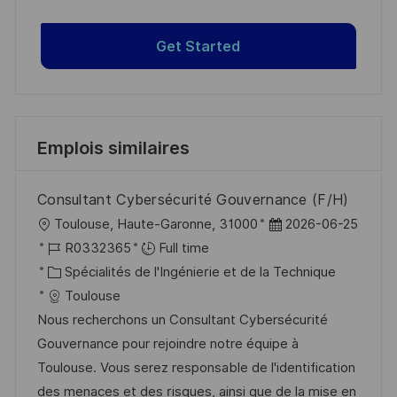
Get Started
Emplois similaires
Consultant Cybersécurité Gouvernance (F/H)
l
D
Toulouse, Haute-Garonne, 31000
2026-06-25
o
R
a
R0332365
Full time
c
é
C
t
Spécialités de l'Ingénierie et de la Technique
a
f
a
e
Toulouse
l
é
t
d
Nous recherchons un Consultant Cybersécurité
i
r
é
’
Gouvernance pour rejoindre notre équipe à
s
e
g
a
Toulouse. Vous serez responsable de l'identification
a
n
o
f
des menaces et des risques, ainsi que de la mise en