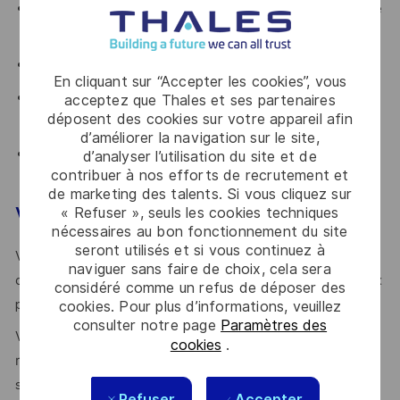
Produire les reportings hebdomadaires et indicateurs de
suivi.
Participer aux instances de gouvernance cybersécurité.
En cliquant sur “Accepter les cookies”, vous
Contribuer à la capitalisation documentaire (politiques,
acceptez que Thales et ses partenaires
déposent des cookies sur votre appareil afin
procédures, processus et modèles opérationnels).
d’améliorer la navigation sur le site,
Assurer le suivi des indicateurs liés aux homologations,
d’analyser l’utilisation du site et de
contribuer à nos efforts de recrutement et
aux risques et à la conformité des projets.
de marketing des talents. Si vous cliquez sur
Votre profil
« Refuser », seuls les cookies techniques
nécessaires au bon fonctionnement du site
seront utilisés et si vous continuez à
Votre priorité est de garantir la sécurité des systèmes et
naviguer sans faire de choix, cela sera
d'appliquer les principes de gouvernance cybersécurité aux
considéré comme un refus de déposer des
projets informatiques et métiers ?
cookies. Pour plus d’informations, veuillez
consulter notre page
Paramètres des
Vous avez l’ambition de définir des exigences de sécurité
cookies
.
rigoureuses et de piloter des analyses de risques pour
sécuriser des environnements critiques ?
Refuser
Accepter