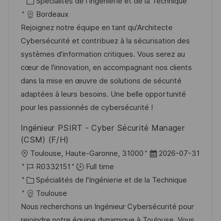
c
é
C
t
Spécialités de l'Ingénierie et de la Technique
t
a
f
a
e
Bordeaux
e
l
é
t
d
Rejoignez notre équipe en tant qu'Architecte
i
r
é
’
Cybersécurité et contribuez à la sécurisation des
s
e
g
a
systèmes d'information critiques. Vous serez au
a
n
o
f
cœur de l'innovation, en accompagnant nos clients
t
c
r
f
dans la mise en œuvre de solutions de sécurité
i
e
i
i
adaptées à leurs besoins. Une belle opportunité
o
d
e
c
pour les passionnés de cybersécurité !
n
u
h
Ingénieur PSIRT - Cyber Sécurité Manager
p
a
(CSM) (F/H)
o
g
l
D
Toulouse, Haute-Garonne, 31000
2026-07-31
s
e
o
R
a
R0332151
Full time
t
c
é
C
t
Spécialités de l'Ingénierie et de la Technique
e
a
f
a
e
Toulouse
l
é
t
d
Nous recherchons un Ingénieur Cybersécurité pour
i
r
é
’
rejoindre notre équipe dynamique à Toulouse. Vous