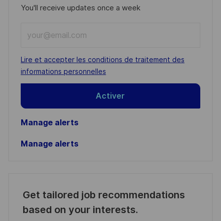
You'll receive updates once a week
Enter
Email
address
Required
Lire et accepter les conditions de traitement des
(Required)
informations personnelles
Activer
Manage alerts
Manage alerts
Get tailored job recommendations
based on your interests.