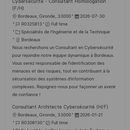
Cybersécurité - Consultant Homologation
p
a
(F/H)
o
g
l
D
Bordeaux, Gironde, 33000
2026-07-30
s
e
o
R
a
R0325813
Full time
t
c
é
C
t
Spécialités de l'Ingénierie et de la Technique
e
a
f
a
e
Bordeaux
l
é
t
d
Nous recherchons un Consultant en Cybersécurité
i
r
é
’
pour rejoindre notre équipe dynamique à Bordeaux.
s
e
g
a
Vous serez responsable de l'identification des
a
n
o
f
menaces et des risques, tout en contribuant à la
t
c
r
f
sécurisation des systèmes d'information
i
e
i
i
complexes. Rejoignez-nous pour façonner un avenir
o
d
e
c
de confiance !
n
u
h
Consultant Architecte Cybersécurité (H/F)
p
a
l
D
Bordeaux, Gironde, 33000
2026-01-21
o
g
o
R
a
R0308130
Full time
s
e