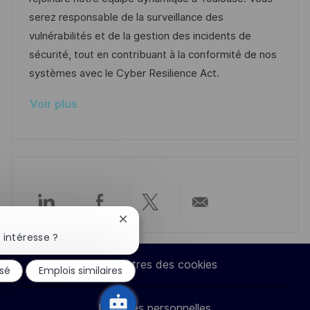
s
e
g
a
serez responsable de la surveillance des
a
n
o
f
vulnérabilités et de la gestion des incidents de
t
c
r
f
sécurité, tout en contribuant à la conformité de nos
i
e
i
i
systèmes avec le Cyber Resilience Act.
o
d
e
c
Voir plus
n
u
h
p
a
o
g
s
e
t
e
Partager
Partager
Partager
Partager
Fermer
la
 intéresse ?
via
via
via
par
notification
du
Paramètres des cookies
ssé
Emplois similaires
chatbot
LinkedIn
Facebook
twitter
e-
Données personnelles