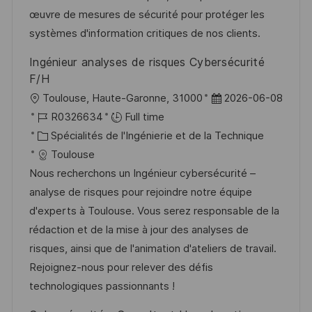
t
c
r
f
œuvre de mesures de sécurité pour protéger les
i
e
i
i
systèmes d'information critiques de nos clients.
o
d
e
c
Ingénieur analyses de risques Cybersécurité
n
u
h
F/H
p
a
l
D
Toulouse, Haute-Garonne, 31000
2026-06-08
o
g
o
R
a
R0326634
Full time
s
e
c
é
C
t
Spécialités de l'Ingénierie et de la Technique
t
a
f
a
e
Toulouse
e
l
é
t
d
Nous recherchons un Ingénieur cybersécurité –
i
r
é
’
analyse de risques pour rejoindre notre équipe
s
e
g
a
d'experts à Toulouse. Vous serez responsable de la
a
n
o
f
rédaction et de la mise à jour des analyses de
t
c
r
f
risques, ainsi que de l'animation d'ateliers de travail.
i
e
i
i
Rejoignez-nous pour relever des défis
o
d
e
c
technologiques passionnants !
n
u
h