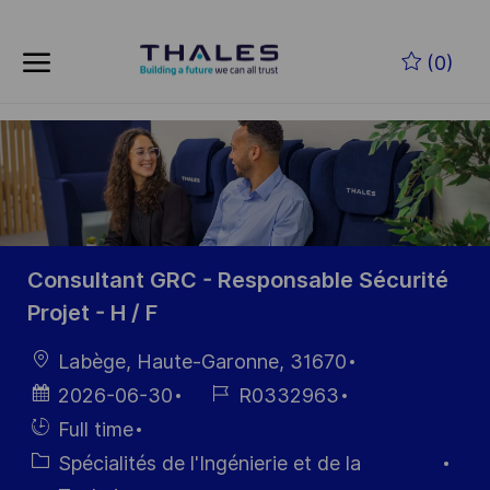
Skip to main content
Skip to main content
(0)
-
-
Consultant GRC - Responsable Sécurité
Projet - H / F
localisation
Labège, Haute-Garonne, 31670
Date
Référence
2026-06-30
R0332963
d’affichage
du poste
Hiring
Full time
Type
Catégorie
Spécialités de l'Ingénierie et de la