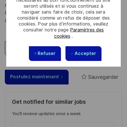
nécessaires au bon fonctionnement du site
dispositions des articles R.2311-1 et suivants du
seront utilisés et si vous continuez à
naviguer sans faire de choix, cela sera
Code de la défense et de l’IGI 1300 SGDSN/PSE
considéré comme un refus de déposer des
du 09 août 2021.
cookies. Pour plus d’informations, veuillez
consulter notre page
Paramètres des
cookies
.
Explorez un site
Refuser
Accepter
Sauvegarder
Postulez maintenant
Get notified for similar jobs
You'll receive updates once a week
Enter