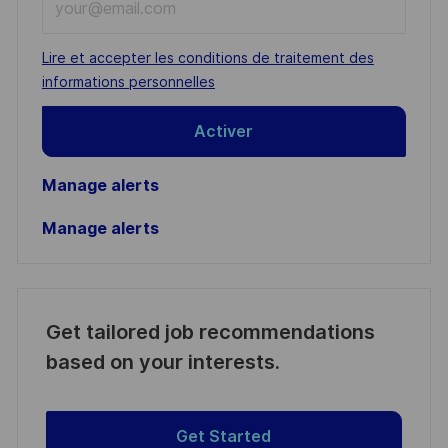
Email
address
Required
Lire et accepter les conditions de traitement des
(Required)
informations personnelles
Activer
Manage alerts
Manage alerts
Get tailored job recommendations
based on your interests.
Get Started