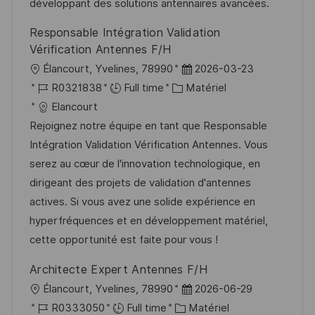
t
c
i
f
développant des solutions antennaires avancées.
i
e
e
i
Responsable Intégration Validation
o
d
c
Vérification Antennes F/H
n
u
h
l
D
Élancourt, Yvelines, 78990
2026-03-23
p
a
o
R
C
a
R0321838
Full time
Matériel
o
g
c
é
a
t
Elancourt
s
e
a
f
t
e
Rejoignez notre équipe en tant que Responsable
t
l
é
é
d
Intégration Validation Vérification Antennes. Vous
e
i
r
g
’
serez au cœur de l'innovation technologique, en
s
e
o
a
dirigeant des projets de validation d'antennes
a
n
r
f
actives. Si vous avez une solide expérience en
t
c
i
f
hyperfréquences et en développement matériel,
i
e
e
i
cette opportunité est faite pour vous !
o
d
c
Architecte Expert Antennes F/H
n
u
h
l
D
Élancourt, Yvelines, 78990
2026-06-29
p
a
o
R
C
a
R0333050
Full time
Matériel
o
g