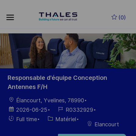
Skip to main content
Skip to main content
(0)
-
-
Responsable d'équipe Conception
Antennes F/H
localisation
Élancourt, Yvelines, 78990
Date
Référence
2026-06-25
R0332929
d’affichage
du poste
Hiring
Catégorie
Full time
Matériel
Elancourt
Type