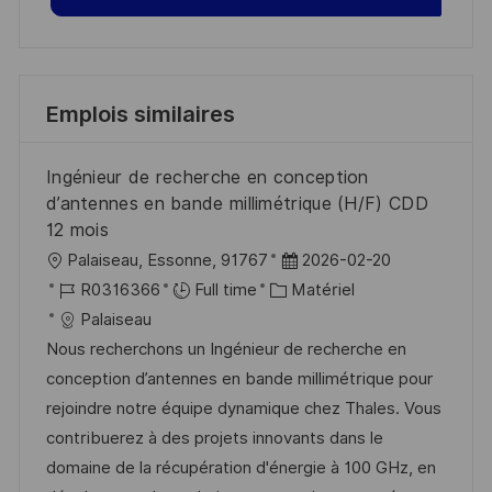
Emplois similaires
Ingénieur de recherche en conception
d’antennes en bande millimétrique (H/F) CDD
12 mois
l
D
Palaiseau, Essonne, 91767
2026-02-20
o
R
C
a
R0316366
Full time
Matériel
c
é
a
t
Palaiseau
a
f
t
e
Nous recherchons un Ingénieur de recherche en
l
é
é
d
conception d’antennes en bande millimétrique pour
i
r
g
’
rejoindre notre équipe dynamique chez Thales. Vous
s
e
o
a
contribuerez à des projets innovants dans le
a
n
r
f
domaine de la récupération d'énergie à 100 GHz, en