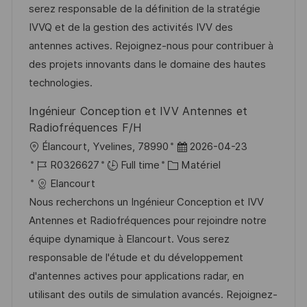
i
r
g
’
serez responsable de la définition de la stratégie
s
e
o
a
IVVQ et de la gestion des activités IVV des
a
n
r
f
antennes actives. Rejoignez-nous pour contribuer à
t
c
i
f
des projets innovants dans le domaine des hautes
i
e
e
i
technologies.
o
d
c
Ingénieur Conception et IVV Antennes et
n
u
h
Radiofréquences F/H
p
a
l
D
Élancourt, Yvelines, 78990
2026-04-23
o
g
o
R
C
a
R0326627
Full time
Matériel
s
e
c
é
a
t
Elancourt
t
a
f
t
e
Nous recherchons un Ingénieur Conception et IVV
e
l
é
é
d
Antennes et Radiofréquences pour rejoindre notre
i
r
g
’
équipe dynamique à Elancourt. Vous serez
s
e
o
a
responsable de l'étude et du développement
a
n
r
f
d'antennes actives pour applications radar, en
t
c
i
f
utilisant des outils de simulation avancés. Rejoignez-