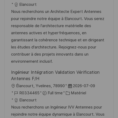
c
é
a
t
Elancourt
s
e
a
f
t
e
Nous recherchons un Architecte Expert Antennes
t
l
é
é
d
pour rejoindre notre équipe à Elancourt. Vous serez
e
i
r
g
’
responsable de l'architecture matérielle des
s
e
o
a
antennes actives et hyperfréquences, en
a
n
r
f
garantissant la cohérence technique et en dirigeant
t
c
i
f
les études d'architecture. Rejoignez-nous pour
i
e
e
i
contribuer à des projets innovants dans un
o
d
c
environnement inclusif.
n
u
h
Ingénieur Intégration Validation Vérification
p
a
Antennes F/H
o
g
l
D
Élancourt, Yvelines, 78990
2026-07-09
s
e
o
R
C
a
R0334465
Full time
Matériel
t
c
é
a
t
Elancourt
e
a
f
t
e
Nous recherchons un Ingénieur IVV Antennes pour
l
é
é
d
rejoindre notre équipe dynamique à Elancourt. Vous