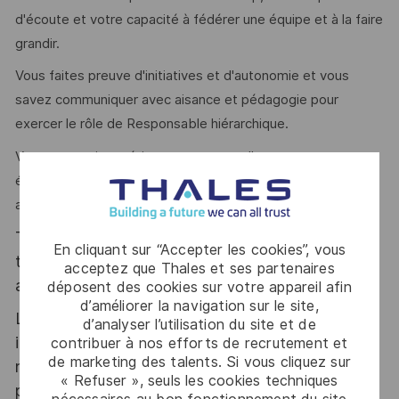
d'écoute et votre capacité à fédérer une équipe et à la faire
grandir.
Vous faites preuve d'initiatives et d'autonomie et vous
savez communiquer avec aisance et pédagogie pour
exercer le rôle de Responsable hiérarchique.
Votre expertise métier vous permet d'accompagner votre
équipe dans les développements de matériels complexes
avec agilité et en étant force de proposition.
Thales, entreprise Handi-Engagée, reconnait
En cliquant sur “Accepter les cookies”, vous
tous les talents. La diversité est notre meilleur
acceptez que Thales et ses partenaires
atout. Postulez et rejoignez nous !
déposent des cookies sur votre appareil afin
d’améliorer la navigation sur le site,
Le poste pouvant nécessiter d'accéder à des
d’analyser l’utilisation du site et de
informations relevant du secret de la défense
contribuer à nos efforts de recrutement et
de marketing des talents. Si vous cliquez sur
nationale, la personne retenue fera l'objet d'une
« Refuser », seuls les cookies techniques
procédure d’habilitation, conformément aux