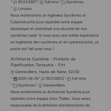
o
R
a
C
R0333967
Full time
Systèmes
a
o
c
é
t
a
Limours
g
s
a
f
e
t
Nous recherchons un Ingénieur Systèmes et
e
t
l
é
d
é
Cybersécurité pour rejoindre notre équipe
e
i
r
’
g
dynamique et contribuer à la sécurité de nos
s
e
a
o
systèmes radar. Si vous avez une solide expérience
a
n
f
r
en ingénierie des systèmes et en cybersécurité, ce
t
c
f
i
poste est fait pour vous !
i
e
i
e
Architecte Système - Produits de
o
d
c
Planification Terrestre - F/H
n
u
h
l
Gennevilliers, Hauts-de-Seine, 92230
p
a
o
D
R
2026-06-29
R0316853
Full time
o
g
c
a
C
é
Systèmes
Gennevilliers
s
e
a
t
a
f
Nous recherchons un Architecte Système pour
t
l
e
t
é
rejoindre notre équipe chez Thales. Vous serez
e
i
d
é
r
responsable de la définition d'architectures de