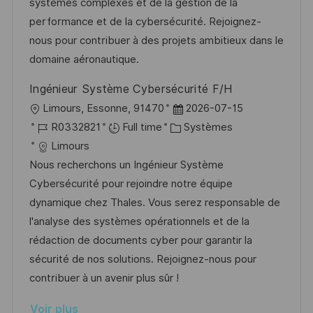
s
’
g
e
systèmes complexes et de la gestion de la
a
a
o
n
performance et de la cybersécurité. Rejoignez-
t
f
r
c
nous pour contribuer à des projets ambitieux dans le
i
f
i
e
domaine aéronautique.
o
i
e
d
Ingénieur Système Cybersécurité F/H
n
c
u
l
D
Limours, Essonne, 91470
2026-07-15
h
p
o
R
C
a
R0332821
Full time
Systèmes
a
o
c
é
a
t
Limours
g
s
a
f
t
e
Nous recherchons un Ingénieur Système
e
t
l
é
é
d
Cybersécurité pour rejoindre notre équipe
e
i
r
g
’
dynamique chez Thales. Vous serez responsable de
s
e
o
a
l'analyse des systèmes opérationnels et de la
a
n
r
f
rédaction de documents cyber pour garantir la
t
c
i
f
sécurité de nos solutions. Rejoignez-nous pour
i
e
e
i
contribuer à un avenir plus sûr !
o
d
c
Voir plus