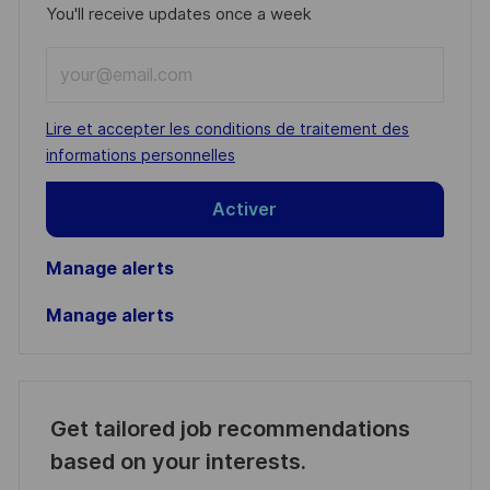
You'll receive updates once a week
Enter
Email
address
Required
Lire et accepter les conditions de traitement des
(Required)
informations personnelles
Activer
Manage alerts
Manage alerts
Get tailored job recommendations
based on your interests.