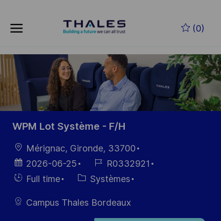
Skip to main content
Skip to main content
(0)
-
-
WPM Lot Système - F/H
localisation
Mérignac, Gironde, 33700
Date
Référence
2026-06-25
R0332921
d’affichage
du poste
Hiring
Catégorie
Full time
Systèmes
Type
Campus Thales Bordeaux