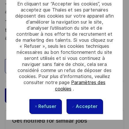
En cliquant sur “Accepter les cookies”, vous
- Vous appréciez le travail en équipe tout en étant
acceptez que Thales et ses partenaires
autonome, rigoureux et à l'écoute de vos interlocuteurs ?
déposent des cookies sur votre appareil afin
d’améliorer la navigation sur le site,
Thales, entreprise Handi-Engagée, reconnait
d’analyser l’utilisation du site et de
tous les talents. La diversité est notre meilleur
contribuer à nos efforts de recrutement et
atout. Postulez et rejoignez nous !
de marketing des talents. Si vous cliquez sur
« Refuser », seuls les cookies techniques
nécessaires au bon fonctionnement du site
seront utilisés et si vous continuez à
naviguer sans faire de choix, cela sera
Explorez un site
considéré comme un refus de déposer des
cookies. Pour plus d’informations, veuillez
consulter notre page
Paramètres des
cookies
.
Sauvegarder
Postulez maintenant
Refuser
Accepter
Get notified for similar jobs