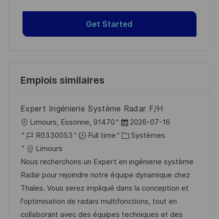
Get Started
Emplois similaires
Expert Ingénierie Système Radar F/H
l
D
Limours, Essonne, 91470
2026-07-16
o
R
a
C
R0330053
Full time
Systèmes
c
é
t
a
Limours
a
f
e
t
Nous recherchons un Expert en ingénierie système
l
é
d
é
Radar pour rejoindre notre équipe dynamique chez
i
r
’
g
Thales. Vous serez impliqué dans la conception et
s
e
a
o
l'optimisation de radars multifonctions, tout en
a
n
f
r
collaborant avec des équipes techniques et des