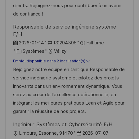
t
c
f
i
clients. Rejoignez-nous pour contribuer à un avenir
i
e
i
e
de confiance !
o
d
c
Responsable de service ingénierie système
n
u
h
F/H
p
a
D
R
2026-01-14
R0294395
Full time
o
g
a
C
é
Systèmes
Vélizy
s
e
t
a
f
Emploi disponible dans 2 localisation(s)
t
e
t
é
Rejoignez notre équipe en tant que Responsable de
e
d
é
r
service ingénierie système et pilotez des projets
’
g
e
innovants dans un environnement dynamique. Vous
a
o
n
serez au cœur de l'excellence opérationnelle, en
f
r
c
intégrant les meilleures pratiques Lean et Agile pour
f
i
e
garantir la réussite de nos projets.
i
e
d
Ingénieur Systèmes et Cybersécurité F/H
c
u
l
D
Limours, Essonne, 91470
2026-07-07
h
p