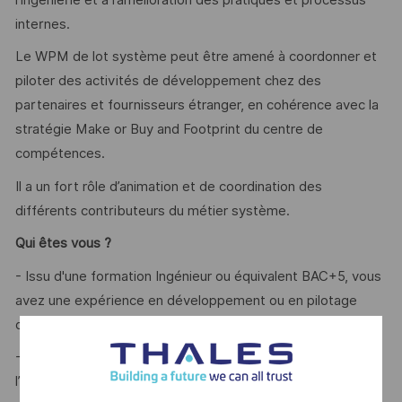
internes.
Le WPM de lot système peut être amené à coordonner et
piloter des activités de développement chez des
partenaires et fournisseurs étranger, en cohérence avec la
stratégie Make or Buy and Footprint du centre de
compétences.
Il a un fort rôle d’animation et de coordination des
différents contributeurs du métier système.
Qui êtes vous ?
- Issu d'une formation Ingénieur ou équivalent BAC+5, vous
avez une expérience en développement ou en pilotage
dans un contexte aéronautique ?
- Vous avez une bonne connaissance des métiers de
l’ingénierie de la solution ?