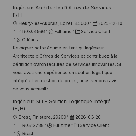
t
c
i
f
Ingénieur Architecte d'Offres de Services -
i
e
e
i
F/H
o
d
c
l
D
Fleury-les-Aubrais, Loiret, 45000
2025-12-10
n
u
h
o
R
C
a
R0304566
Full time
Service Client
p
a
c
é
a
t
Orléans
o
g
a
f
t
e
Rejoignez notre équipe en tant qu'Ingénieur
s
e
l
é
é
d
Architecte d'Offres de Services et contribuez à la
t
i
r
g
’
définition d'architectures de services innovantes. Si
e
s
e
o
a
vous avez une expérience en soutien logistique
a
n
r
f
intégré et en gestion de projet, nous serions ravis
t
c
i
f
de vous accueillir.
i
e
e
i
Ingénieur SLI - Soutien Logistique Intégré
o
d
c
(F/H)
n
u
h
l
D
Brest, Finistere, 29200
2026-03-20
p
a
o
R
a
C
R0312788
Full time
Service Client
o
g
c
é
t
a
Brest