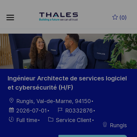
Skip to main content
Skip to main content
(0)
-
-
Ingénieur Architecte de services logiciel
et cybersécurité (H/F)
localisation
Rungis, Val-de-Marne, 94150
Date
Référence
2026-07-01
R0332876
d’affichage
du poste
Hiring
Catégorie
Full time
Service Client
Rungis
Type