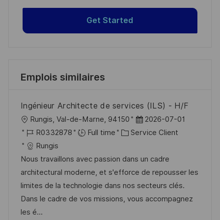
Get Started
Emplois similaires
Ingénieur Architecte de services (ILS) - H/F
l
D
Rungis, Val-de-Marne, 94150
2026-07-01
o
R
C
a
R0332878
Full time
Service Client
c
é
a
t
Rungis
a
f
t
e
Nous travaillons avec passion dans un cadre
l
é
é
d
architectural moderne, et s'efforce de repousser les
i
r
g
’
limites de la technologie dans nos secteurs clés.
s
e
o
a
Dans le cadre de vos missions, vous accompagnez
a
n
r
f
les é...