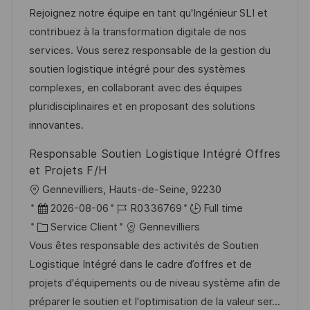
s
e
a
f
e
t
Rejoignez notre équipe en tant qu'Ingénieur SLI et
t
l
é
d
é
contribuez à la transformation digitale de nos
e
i
r
’
g
services. Vous serez responsable de la gestion du
s
e
a
o
soutien logistique intégré pour des systèmes
a
n
f
r
complexes, en collaborant avec des équipes
t
c
f
i
pluridisciplinaires et en proposant des solutions
i
e
i
e
innovantes.
o
d
c
Responsable Soutien Logistique Intégré Offres
n
u
h
et Projets F/H
p
a
l
Gennevilliers, Hauts-de-Seine, 92230
o
g
o
D
R
2026-08-06
R0336769
Full time
s
e
c
a
C
é
Service Client
Gennevilliers
t
a
t
a
f
Vous êtes responsable des activités de Soutien
e
l
e
t
é
Logistique Intégré dans le cadre d’offres et de
i
d
é
r
projets d'équipements ou de niveau système afin de
s
’
g
e
préparer le soutien et l'optimisation de la valeur ser...