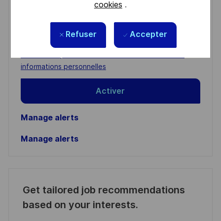
You'll receive updates once a week
cookies
.
Enter
Refuser
Accepter
Email
address
Required
Lire et accepter les conditions de traitement des
(Required)
informations personnelles
Activer
Manage alerts
Manage alerts
Get tailored job recommendations
based on your interests.