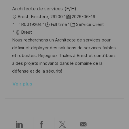
a
a
o
n
Architecte de services (F/H)
t
f
r
c
l
D
Brest, Finistere, 29200
2026-06-19
i
f
i
e
o
R
a
C
R0319264
Full time
Service Client
o
i
e
d
c
é
t
a
Brest
n
c
u
a
f
e
t
Nous recherchons un Architecte de services pour
h
p
l
é
d
é
définir et déployer des solutions de services fiables
a
o
i
r
’
g
et robustes. Rejoignez Thales à Brest et contribuez
g
s
s
e
a
o
à des projets innovants dans le domaine de la
e
t
a
n
f
r
défense et de la sécurité.
e
t
c
f
i
Voir plus
i
e
i
e
o
d
c
n
u
h
p
a
o
g
s
e