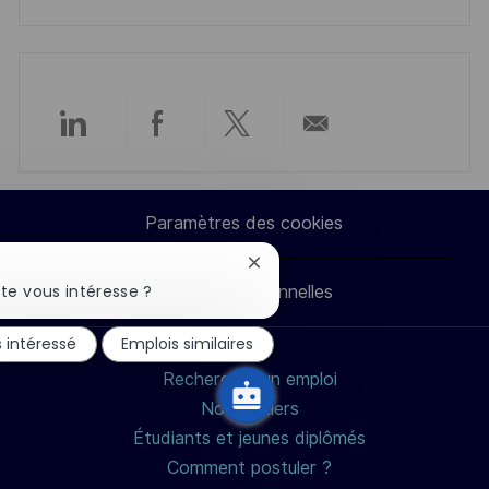
n
u
h
p
a
o
g
s
e
t
Partager
Partager
Partager
Partager
e
via
via
via
par
Paramètres des cookies
LinkedIn
Facebook
twitter
e-
Fermer
la
te vous intéresse ?
Données personnelles
mail
notification
du
s intéressé
Emplois similaires
chatbot
Rechercher un emploi
Nos métiers
Étudiants et jeunes diplômés
Comment postuler ?