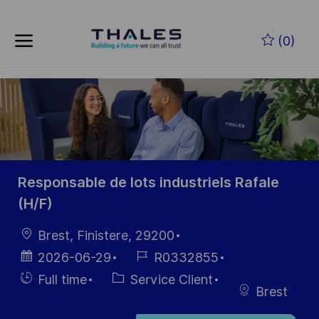
Skip to main content
Skip to main content
(0)
-
-
Responsable de lots industriels Rafale
(H/F)
localisation
Brest, Finistere, 29200
Date
Référence
2026-06-29
R0332855
d’affichage
du poste
Hiring
Catégorie
Full time
Service Client
Brest
Type