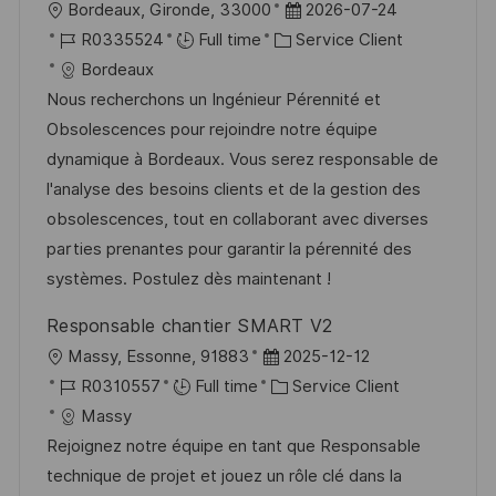
l
D
Bordeaux, Gironde, 33000
2026-07-24
o
d
c
o
R
C
a
R0335524
Full time
Service Client
n
u
h
c
é
a
t
Bordeaux
p
a
a
f
t
e
Nous recherchons un Ingénieur Pérennité et
o
g
l
é
é
d
Obsolescences pour rejoindre notre équipe
s
e
i
r
g
’
dynamique à Bordeaux. Vous serez responsable de
t
s
e
o
a
l'analyse des besoins clients et de la gestion des
e
a
n
r
f
obsolescences, tout en collaborant avec diverses
t
c
i
f
parties prenantes pour garantir la pérennité des
i
e
e
i
systèmes. Postulez dès maintenant !
o
d
c
Responsable chantier SMART V2
n
u
h
l
D
Massy, Essonne, 91883
2025-12-12
p
a
o
R
a
C
R0310557
Full time
Service Client
o
g
c
é
t
a
Massy
s
e
a
f
e
t
Rejoignez notre équipe en tant que Responsable
t
l
é
d
é
technique de projet et jouez un rôle clé dans la
e