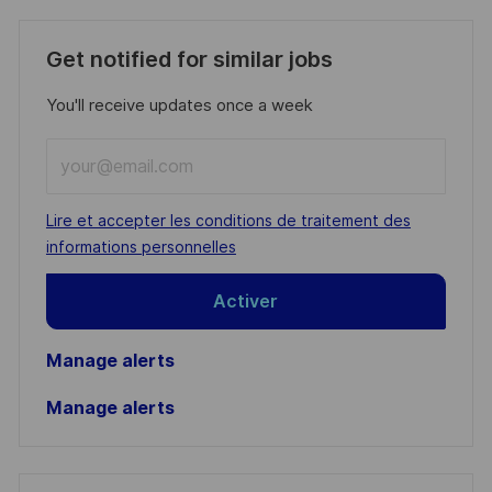
Get notified for similar jobs
You'll receive updates once a week
Enter
Email
address
Required
Lire et accepter les conditions de traitement des
(Required)
informations personnelles
Activer
Manage alerts
Manage alerts