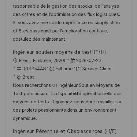
i
r
g
’
responsable de la gestion des stocks, de l'analyse
s
e
o
a
des offres et de l'optimisation des flux logistiques.
a
n
r
f
Si vous avez une solide expérience en supply chain
t
c
i
f
et êtes passionné par l'amélioration continue,
i
e
e
i
postulez dès maintenant !
o
d
c
Ingénieur soutien moyens de test (F/H)
n
u
h
l
D
Brest, Finistere, 29200
2026-07-23
p
a
o
R
a
C
R0335448
Full time
Service Client
o
g
c
é
t
a
Brest
s
e
a
f
e
t
Nous recherchons un Ingénieur Soutien Moyens de
t
l
é
d
é
Test pour assurer la disponibilité opérationnelle des
e
i
r
’
g
moyens de tests. Rejoignez-nous pour travailler sur
s
e
a
o
des projets passionnants dans un environnement
a
n
f
r
dynamique.
t
c
f
i
Ingénieur Pérennité et Obsolescences (H/F)
i
e
i
e