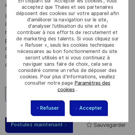
En cliquant sur “Accepter les cookies”, vous
atout. Postulez et rejoignez nous !
acceptez que Thales et ses partenaires
déposent des cookies sur votre appareil afin
Le poste pouvant nécessiter d'accéder à des
d’améliorer la navigation sur le site,
informations relevant du secret de la défense
d’analyser l’utilisation du site et de
nationale, la personne retenue fera l'objet d'une
contribuer à nos efforts de recrutement et
de marketing des talents. Si vous cliquez sur
procédure d’habilitation, conformément aux
« Refuser », seuls les cookies techniques
dispositions des articles R.2311-1 et suivants du
nécessaires au bon fonctionnement du site
Code de la défense et de l’IGI 1300 SGDSN/PSE
seront utilisés et si vous continuez à
naviguer sans faire de choix, cela sera
du 09 août 2021.
considéré comme un refus de déposer des
cookies. Pour plus d’informations, veuillez
consulter notre page
Paramètres des
cookies
.
Explorez un site
Refuser
Accepter
Sauvegarder
Postulez maintenant