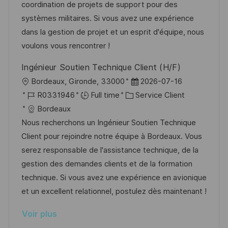
i
r
’
g
coordination de projets de support pour des
s
e
a
o
systèmes militaires. Si vous avez une expérience
a
n
f
r
dans la gestion de projet et un esprit d'équipe, nous
t
c
f
i
voulons vous rencontrer !
i
e
i
e
Ingénieur Soutien Technique Client (H/F)
o
d
c
l
D
Bordeaux, Gironde, 33000
2026-07-16
n
u
h
o
R
C
a
R0331946
Full time
Service Client
p
a
c
é
a
t
Bordeaux
o
g
a
f
t
e
Nous recherchons un Ingénieur Soutien Technique
s
e
l
é
é
d
Client pour rejoindre notre équipe à Bordeaux. Vous
t
i
r
g
’
serez responsable de l'assistance technique, de la
e
s
e
o
a
gestion des demandes clients et de la formation
a
n
r
f
technique. Si vous avez une expérience en avionique
t
c
i
f
et un excellent relationnel, postulez dès maintenant !
i
e
e
i
Voir plus
o
d
c