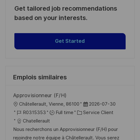
Get tailored job recommendations
based on your interests.
Get Started
Emplois similaires
Approvisionneur (F/H)
l
D
Châtellerault, Vienne, 86100
2026-07-30
o
R
C
a
R0315353
Full time
Service Client
c
é
a
t
Chatellerault
a
f
t
e
Nous recherchons un Approvisionneur (F/H) pour
l
é
é
d
rejoindre notre équipe à Châtellerault. Vous serez