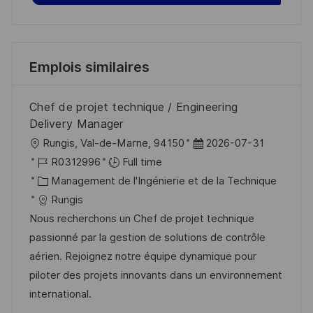
Emplois similaires
Chef de projet technique / Engineering
Delivery Manager
l
D
Rungis, Val-de-Marne, 94150
2026-07-31
o
R
a
R0312996
Full time
c
é
C
t
Management de l'Ingénierie et de la Technique
a
f
a
e
Rungis
l
é
t
d
Nous recherchons un Chef de projet technique
i
r
é
’
passionné par la gestion de solutions de contrôle
s
e
g
a
aérien. Rejoignez notre équipe dynamique pour
a
n
o
f
piloter des projets innovants dans un environnement
t
c
r
f
international.
i
e
i
i