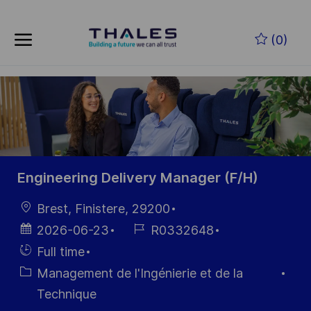
Skip to main content
Skip to main content
(0)
-
-
Engineering Delivery Manager (F/H)
localisation
Brest, Finistere, 29200
Date
Référence
2026-06-23
R0332648
d’affichage
du poste
Hiring
Full time
Type
Catégorie
Management de l'Ingénierie et de la
Technique