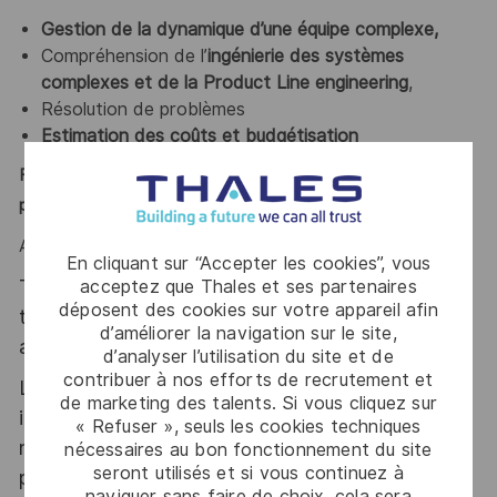
Gestion de la dynamique d’une équipe complexe,
Compréhension de l’
ingénierie des systèmes
complexes et de la Product Line engineering
,
Résolution de problèmes
Estimation des coûts et budgétisation
Fédération des équipes, rigueur, sens de l’organisation et
pragmatisme
sont des atouts que l’on vous reconnait ?
Alors ce poste est fait pour vous !
En cliquant sur “Accepter les cookies”, vous
Thales, entreprise Handi-Engagée, reconnait
acceptez que Thales et ses partenaires
déposent des cookies sur votre appareil afin
tous les talents. La diversité est notre meilleur
d’améliorer la navigation sur le site,
atout. Postulez et rejoignez nous !
d’analyser l’utilisation du site et de
contribuer à nos efforts de recrutement et
Le poste pouvant nécessiter d'accéder à des
de marketing des talents. Si vous cliquez sur
informations relevant du secret de la défense
« Refuser », seuls les cookies techniques
nationale, la personne retenue fera l'objet d'une
nécessaires au bon fonctionnement du site
seront utilisés et si vous continuez à
procédure d’habilitation, conformément aux
naviguer sans faire de choix, cela sera