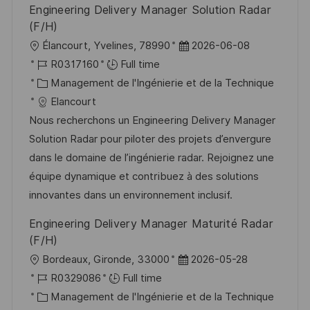
Engineering Delivery Manager Solution Radar
o
d
e
c
(F/H)
n
u
h
l
D
Élancourt, Yvelines, 78990
2026-06-08
p
a
o
R
a
R0317160
Full time
o
g
c
é
C
t
Management de l'Ingénierie et de la Technique
s
e
a
f
a
e
Elancourt
t
l
é
t
d
Nous recherchons un Engineering Delivery Manager
e
i
r
é
’
Solution Radar pour piloter des projets d’envergure
s
e
g
a
dans le domaine de l’ingénierie radar. Rejoignez une
a
n
o
f
équipe dynamique et contribuez à des solutions
t
c
r
f
innovantes dans un environnement inclusif.
i
e
i
i
Engineering Delivery Manager Maturité Radar
o
d
e
c
(F/H)
n
u
h
l
D
Bordeaux, Gironde, 33000
2026-05-28
p
a
o
R
a
R0329086
Full time
o
g
c
é
C
t
Management de l'Ingénierie et de la Technique
s
e