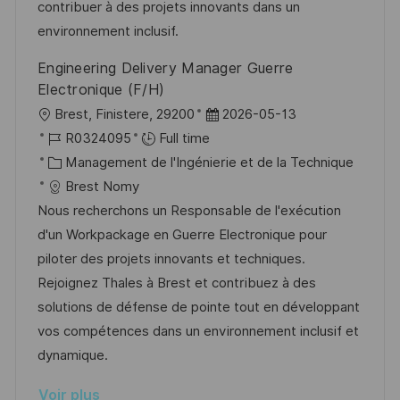
i
f
i
e
contribuer à des projets innovants dans un
o
i
e
d
environnement inclusif.
n
c
u
Engineering Delivery Manager Guerre
h
p
Electronique (F/H)
a
o
l
D
Brest, Finistere, 29200
2026-05-13
g
s
o
R
a
R0324095
Full time
e
t
c
é
C
t
Management de l'Ingénierie et de la Technique
e
a
f
a
e
Brest Nomy
l
é
t
d
Nous recherchons un Responsable de l'exécution
i
r
é
’
d'un Workpackage en Guerre Electronique pour
s
e
g
a
piloter des projets innovants et techniques.
a
n
o
f
Rejoignez Thales à Brest et contribuez à des
t
c
r
f
solutions de défense de pointe tout en développant
i
e
i
i
vos compétences dans un environnement inclusif et
o
d
e
c
dynamique.
n
u
h
Voir plus