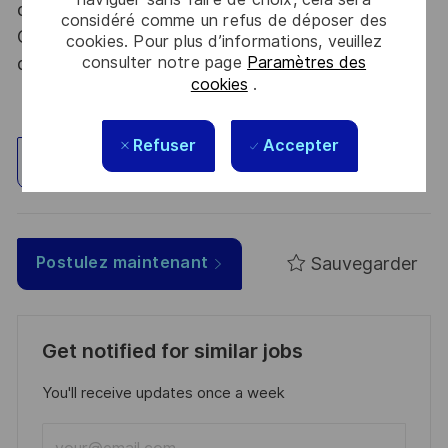
dispositions des articles R.2311-1 et suivants du
considéré comme un refus de déposer des
Code de la défense et de l’IGI 1300 SGDSN/PSE
cookies. Pour plus d’informations, veuillez
du 09 août 2021.
consulter notre page
Paramètres des
cookies
.
Refuser
Accepter
Explorez un site
Sauvegarder
Postulez maintenant
Get notified for similar jobs
You'll receive updates once a week
Enter