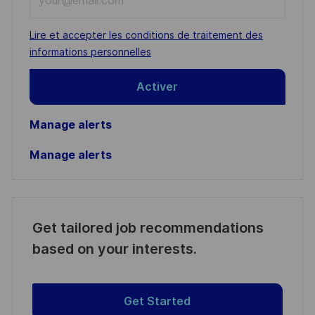
Email
address
Required
Lire et accepter les conditions de traitement des
(Required)
informations personnelles
Activer
Manage alerts
Manage alerts
Get tailored job recommendations
based on your interests.
Get Started