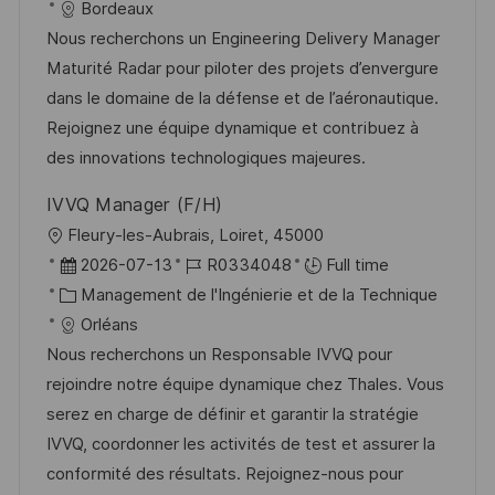
a
f
a
e
Bordeaux
t
l
é
t
d
Nous recherchons un Engineering Delivery Manager
e
i
r
é
’
Maturité Radar pour piloter des projets d’envergure
s
e
g
a
dans le domaine de la défense et de l’aéronautique.
a
n
o
f
Rejoignez une équipe dynamique et contribuez à
t
c
r
f
des innovations technologiques majeures.
i
e
i
i
IVVQ Manager (F/H)
o
d
e
c
l
Fleury-les-Aubrais, Loiret, 45000
n
u
h
o
D
R
2026-07-13
R0334048
Full time
p
a
c
a
C
é
Management de l'Ingénierie et de la Technique
o
g
a
t
a
f
Orléans
s
e
l
e
t
é
Nous recherchons un Responsable IVVQ pour
t
i
d
é
r
rejoindre notre équipe dynamique chez Thales. Vous
e
s
’
g
e
serez en charge de définir et garantir la stratégie
a
a
o
n
IVVQ, coordonner les activités de test et assurer la
t
f
r
c
conformité des résultats. Rejoignez-nous pour