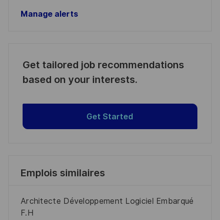
Manage alerts
Get tailored job recommendations
based on your interests.
Get Started
Emplois similaires
Architecte Développement Logiciel Embarqué
F.H