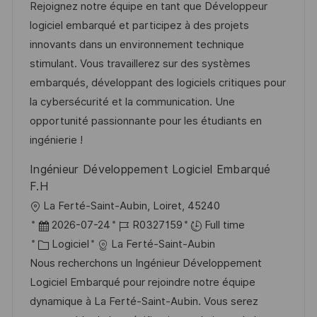
a
t
a
f
Rejoignez notre équipe en tant que Développeur
l
e
t
é
logiciel embarqué et participez à des projets
i
d
é
r
innovants dans un environnement technique
s
’
g
e
stimulant. Vous travaillerez sur des systèmes
a
a
o
n
embarqués, développant des logiciels critiques pour
t
f
r
c
la cybersécurité et la communication. Une
i
f
i
e
opportunité passionnante pour les étudiants en
o
i
e
d
ingénierie !
n
c
u
Ingénieur Développement Logiciel Embarqué
h
p
F.H
a
o
l
La Ferté-Saint-Aubin, Loiret, 45240
g
s
o
D
R
2026-07-24
R0327159
Full time
e
t
c
a
C
é
Logiciel
La Ferté-Saint-Aubin
e
a
t
a
f
Nous recherchons un Ingénieur Développement
l
e
t
é
Logiciel Embarqué pour rejoindre notre équipe
i
d
é
r
dynamique à La Ferté-Saint-Aubin. Vous serez