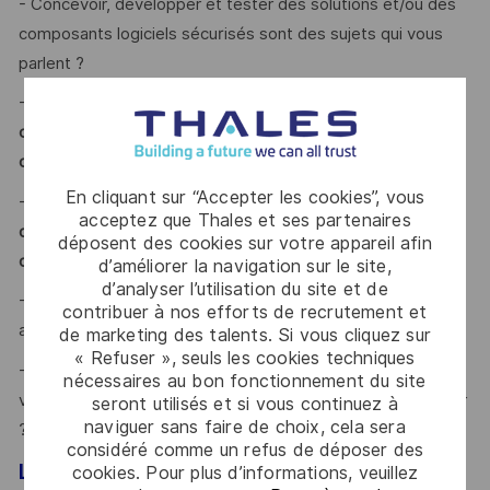
- Concevoir, développer et tester des solutions et/ou des
composants logiciels sécurisés sont des sujets qui vous
parlent ?
- Vous êtes à l’aise avec la
compilation/construction de
code/intégration continue
et avez une expérience de
SAFe
ou d’Agile ?
En cliquant sur “Accepter les cookies”, vous
- Vous disposez d’une
attitude positive, d’excellentes
acceptez que Thales et ses partenaires
qualités relationnelles et de motivation et d'un fort esprit
déposent des cookies sur votre appareil afin
d'équipe
?
d’améliorer la navigation sur le site,
d’analyser l’utilisation du site et de
- Vous êtes intellectuellement curieux, proactif, autonome
contribuer à nos efforts de recrutement et
avec de bonnes capacités d’analyse ?
de marketing des talents. Si vous cliquez sur
« Refuser », seuls les cookies techniques
- Vous êtes à l’aise avec l'incertitude et le changement, et
nécessaires au bon fonctionnement du site
vous savez comment redéfinir les priorités et vous adapter
seront utilisés et si vous continuez à
naviguer sans faire de choix, cela sera
?
considéré comme un refus de déposer des
Le mot de l'équipe
cookies. Pour plus d’informations, veuillez