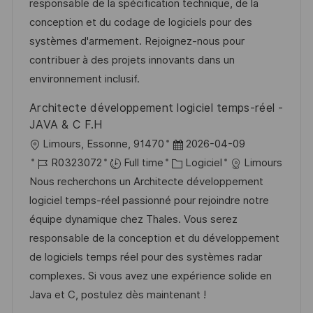
s
’
g
e
responsable de la spécification technique, de la
a
a
o
n
conception et du codage de logiciels pour des
t
f
r
c
systèmes d'armement. Rejoignez-nous pour
i
f
i
e
contribuer à des projets innovants dans un
o
i
e
d
environnement inclusif.
n
c
u
Architecte développement logiciel temps-réel -
h
p
JAVA & C F.H
a
o
l
D
Limours, Essonne, 91470
2026-04-09
g
s
o
R
C
a
R0323072
Full time
Logiciel
Limours
e
t
c
é
a
t
Nous recherchons un Architecte développement
e
a
f
t
e
logiciel temps-réel passionné pour rejoindre notre
l
é
é
d
équipe dynamique chez Thales. Vous serez
i
r
g
’
responsable de la conception et du développement
s
e
o
a
de logiciels temps réel pour des systèmes radar
a
n
r
f
complexes. Si vous avez une expérience solide en
t
c
i
f
Java et C, postulez dès maintenant !