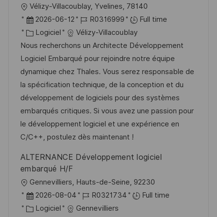
l
Vélizy-Villacoublay, Yvelines, 78140
o
D
R
2026-06-12
R0316999
Full time
c
a
C
é
Logiciel
Vélizy-Villacoublay
a
t
a
f
Nous recherchons un Architecte Développement
l
e
t
é
Logiciel Embarqué pour rejoindre notre équipe
i
d
é
r
dynamique chez Thales. Vous serez responsable de
s
’
g
e
la spécification technique, de la conception et du
a
a
o
n
développement de logiciels pour des systèmes
t
f
r
c
embarqués critiques. Si vous avez une passion pour
i
f
i
e
le développement logiciel et une expérience en
o
i
e
d
C/C++, postulez dès maintenant !
n
c
u
ALTERNANCE Développement logiciel
h
p
embarqué H/F
a
o
l
Gennevilliers, Hauts-de-Seine, 92230
g
s
o
D
R
2026-08-04
R0321734
Full time
e
t
c
a
C
é
Logiciel
Gennevilliers
e