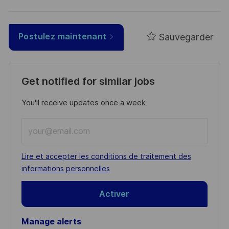
Sauvegarder
Postulez maintenant
Get notified for similar jobs
You'll receive updates once a week
Enter
Email
address
Required
Lire et accepter les conditions de traitement des
(Required)
informations personnelles
Activer
Manage alerts