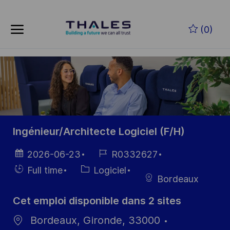
Skip to main content
Skip to main content
(0)
-
-
Ingénieur/Architecte Logiciel (F/H)
Date
Référence
2026-06-23
R0332627
d’affichage
du poste
Hiring
Catégorie
Full time
Logiciel
Bordeaux
Type
Cet emploi disponible dans 2 sites
Bordeaux, Gironde, 33000