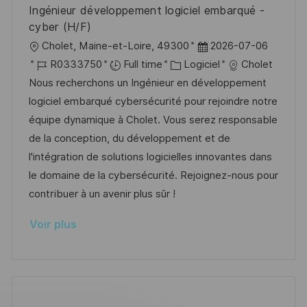
i
e
e
i
Ingénieur développement logiciel embarqué -
o
d
c
cyber (H/F)
n
u
h
l
D
Cholet, Maine-et-Loire, 49300
2026-07-06
p
a
o
R
C
a
R0333750
Full time
Logiciel
Cholet
o
g
c
é
a
t
Nous recherchons un Ingénieur en développement
s
e
a
f
t
e
logiciel embarqué cybersécurité pour rejoindre notre
t
l
é
é
d
équipe dynamique à Cholet. Vous serez responsable
e
i
r
g
’
de la conception, du développement et de
s
e
o
a
l'intégration de solutions logicielles innovantes dans
a
n
r
f
le domaine de la cybersécurité. Rejoignez-nous pour
t
c
i
f
contribuer à un avenir plus sûr !
i
e
e
i
Voir plus
o
d
c
n
u
h
p
a
o
g
s
e