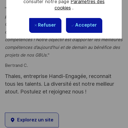
consulter notre page
Paramètres des
cookies
.
"
Excellence, Confiance, Diffusion des meilleures
pratiques à travers une variété de projets à travers le
Groupe Thales : rejoignez l’aventure ECC France pour
Refuser
Accepter
découvrir de nouveaux domaines et développer vos
compétences ! Notre objectif est d’apporter les meilleures
compétences d’aujourd’hui et de demain au bénéfice des
projets de nos GBUs.
"
Bertrand C.
Thales, entreprise Handi-Engagée, reconnait
tous les talents. La diversité est notre meilleur
atout. Postulez et rejoignez nous !
Explorez un site