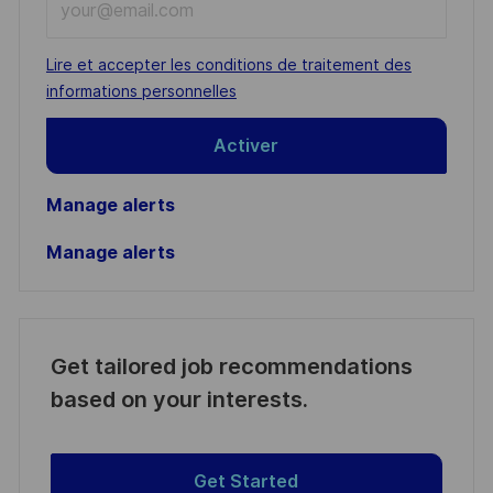
Email
address
Required
Lire et accepter les conditions de traitement des
(Required)
informations personnelles
Activer
Manage alerts
Manage alerts
Get tailored job recommendations
based on your interests.
Get Started