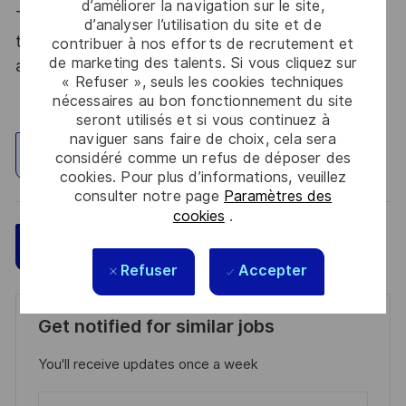
d’améliorer la navigation sur le site,
Thales, entreprise Handi-Engagée, reconnait
d’analyser l’utilisation du site et de
tous les talents. La diversité est notre meilleur
contribuer à nos efforts de recrutement et
de marketing des talents. Si vous cliquez sur
atout. Postulez et rejoignez nous !
« Refuser », seuls les cookies techniques
nécessaires au bon fonctionnement du site
seront utilisés et si vous continuez à
naviguer sans faire de choix, cela sera
Explorez un site
considéré comme un refus de déposer des
cookies. Pour plus d’informations, veuillez
consulter notre page
Paramètres des
cookies
.
Sauvegarder
Postulez maintenant
Refuser
Accepter
Get notified for similar jobs
You'll receive updates once a week
Enter