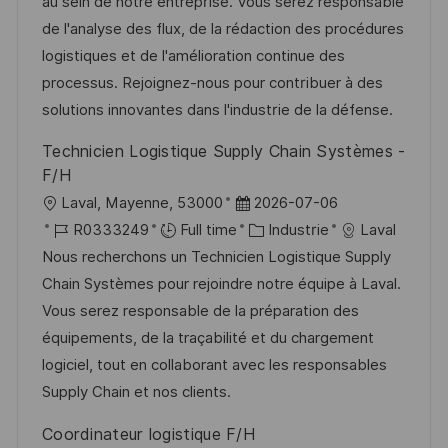
i
d
é
r
au sein de notre entreprise. Vous serez responsable
e
t
s
’
g
e
de l'analyse des flux, de la rédaction des procédures
e
a
a
o
n
logistiques et de l'amélioration continue des
t
f
r
c
processus. Rejoignez-nous pour contribuer à des
i
f
i
e
solutions innovantes dans l'industrie de la défense.
o
i
e
d
Technicien Logistique Supply Chain Systèmes -
n
c
u
F/H
h
p
l
D
Laval, Mayenne, 53000
2026-07-06
a
o
o
R
a
C
R0333249
Full time
Industrie
Laval
g
s
c
é
t
a
Nous recherchons un Technicien Logistique Supply
e
t
a
f
e
t
Chain Systèmes pour rejoindre notre équipe à Laval.
e
l
é
d
é
Vous serez responsable de la préparation des
i
r
’
g
équipements, de la traçabilité et du chargement
s
e
a
o
logiciel, tout en collaborant avec les responsables
a
n
f
r
Supply Chain et nos clients.
t
c
f
i
Coordinateur logistique F/H
i
e
i
e