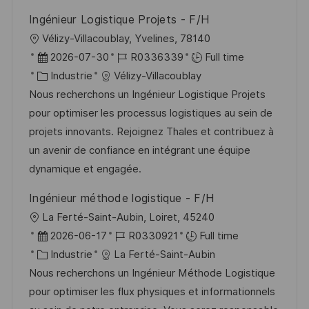
o
d
c
Ingénieur Logistique Projets - F/H
n
u
h
l
Vélizy-Villacoublay, Yvelines, 78140
p
a
o
D
R
2026-07-30
R0336339
Full time
o
g
c
a
C
é
Industrie
Vélizy-Villacoublay
s
e
a
t
a
f
Nous recherchons un Ingénieur Logistique Projets
t
l
e
t
é
pour optimiser les processus logistiques au sein de
e
i
d
é
r
projets innovants. Rejoignez Thales et contribuez à
s
’
g
e
un avenir de confiance en intégrant une équipe
a
a
o
n
dynamique et engagée.
t
f
r
c
Ingénieur méthode logistique - F/H
i
f
i
e
l
La Ferté-Saint-Aubin, Loiret, 45240
o
i
e
d
o
D
R
2026-06-17
R0330921
Full time
n
c
u
c
a
C
é
Industrie
La Ferté-Saint-Aubin
h
p
a
t
a
f
Nous recherchons un Ingénieur Méthode Logistique
a
o
l
e
t
é
pour optimiser les flux physiques et informationnels
g
s