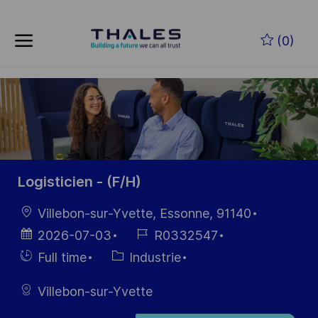
Skip to main content
Skip to main content
(0)
-
-
Logisticien - (F/H)
localisation
Villebon-sur-Yvette, Essonne, 91140
Date
Référence
2026-07-03
R0332547
d’affichage
du poste
Hiring
Catégorie
Full time
Industrie
Type
Villebon-sur-Yvette