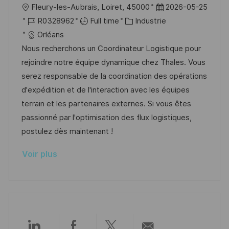
l
D
Fleury-les-Aubrais, Loiret, 45000
2026-05-25
o
d
c
o
R
C
a
R0328962
Full time
Industrie
n
u
h
c
é
a
t
Orléans
p
a
a
f
t
e
Nous recherchons un Coordinateur Logistique pour
o
g
l
é
é
d
rejoindre notre équipe dynamique chez Thales. Vous
s
e
i
r
g
’
serez responsable de la coordination des opérations
t
s
e
o
a
d'expédition et de l'interaction avec les équipes
e
a
n
r
f
terrain et les partenaires externes. Si vous êtes
t
c
i
f
passionné par l'optimisation des flux logistiques,
i
e
e
i
postulez dès maintenant !
o
d
c
Voir plus
n
u
h
p
a
o
g
s
e
t
e