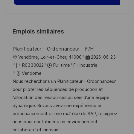
Emplois similaires
Planificateur - Ordonnanceur - F/H
l
D
Vendôme, Loir-et-Cher, 41000
2026-06-23
o
R
C
a
R0330022
Full time
Industrie
c
é
a
t
Vendome
a
f
t
e
Nous recherchons un Planificateur - Ordonnanceur
l
é
é
d
pour piloter les séquences de production et
i
r
g
’
l’allocation des ressources au sein d’une équipe
s
e
o
a
dynamique. Si vous avez une expérience en
a
n
r
f
ordonnancement et une maîtrise de SAP, rejoignez-
t
c
i
f
nous pour contribuer à un environnement
i
e
e
i
collaboratif et innovant.