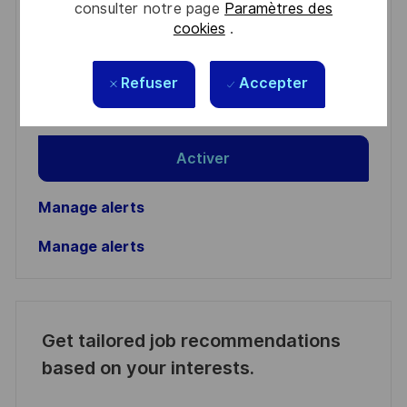
consulter notre page
Paramètres des
cookies
.
Enter
Email
Refuser
Accepter
address
Required
Lire et accepter les conditions de traitement des
(Required)
informations personnelles
Activer
Manage alerts
Manage alerts
Get tailored job recommendations
based on your interests.