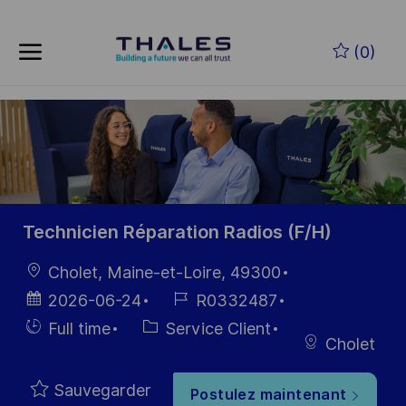
Skip to main content
Skip to main content
(0)
-
-
Technicien Réparation Radios (F/H)
localisation
Cholet, Maine-et-Loire, 49300
Date
Référence
2026-06-24
R0332487
d’affichage
du poste
Hiring
Catégorie
Full time
Service Client
Cholet
Type
Sauvegarder
Postulez maintenant