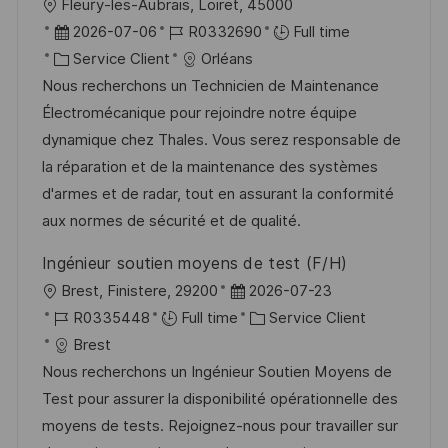
l
Fleury-les-Aubrais, Loiret, 45000
o
g
o
D
R
2026-07-06
R0332690
Full time
s
e
c
a
C
é
Service Client
Orléans
t
a
t
a
f
Nous recherchons un Technicien de Maintenance
e
l
e
t
é
Électromécanique pour rejoindre notre équipe
i
d
é
r
dynamique chez Thales. Vous serez responsable de
s
’
g
e
la réparation et de la maintenance des systèmes
a
a
o
n
d'armes et de radar, tout en assurant la conformité
t
f
r
c
aux normes de sécurité et de qualité.
i
f
i
e
Ingénieur soutien moyens de test (F/H)
o
i
e
d
l
D
Brest, Finistere, 29200
2026-07-23
n
c
u
o
R
a
C
R0335448
Full time
Service Client
h
p
c
é
t
a
Brest
a
o
a
f
e
t
Nous recherchons un Ingénieur Soutien Moyens de
g
s
l
é
d
é
Test pour assurer la disponibilité opérationnelle des
e
t
i
r
’
g
moyens de tests. Rejoignez-nous pour travailler sur
e