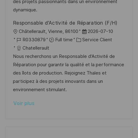
s
e
a
o
des projets passionnants dans un environnement
a
n
f
r
dynamique.
t
c
f
i
Responsable d'Activité de Réparation (F/H)
i
e
i
e
l
D
Châtellerault, Vienne, 86100
2026-07-10
o
d
c
o
R
C
a
R0330879
Full time
Service Client
n
u
h
c
é
a
t
Chatellerault
p
a
a
f
t
e
Nous recherchons un Responsable d'Activité de
o
g
l
é
é
d
Réparation pour garantir la qualité et la performance
s
e
i
r
g
’
des îlots de production. Rejoignez Thales et
t
s
e
o
a
participez à des projets innovants dans un
e
a
n
r
f
environnement stimulant.
t
c
i
f
Voir plus
i
e
e
i
o
d
c
n
u
h
p
a