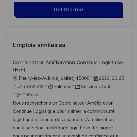
Get Started
Emplois similaires
Coordinateur Amélioration Continue Logistique
(H/F)
l
D
Fleury-les-Aubrais, Loiret, 45000
2026-06-25
o
R
C
a
R0332232
Full time
Service Client
c
é
a
t
Orléans
a
f
t
e
Nous recherchons un Coordinateur Amélioration
l
é
é
d
Continue Logistique pour animer la communauté
i
r
g
’
logistique et mener des chantiers d’amélioration
s
e
o
a
continue selon la méthodologie Lean. Rejoignez-
a
n
r
f
nous pour contribuer à un avenir de confiance et à