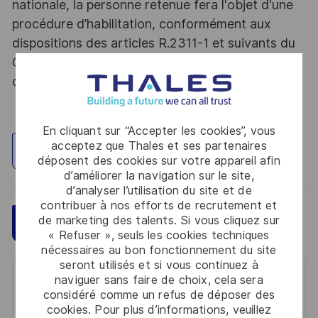
nationale, la personne retenue fera l'objet d'une
procédure d’habilitation, conformément aux
dispositions des articles R.2311-1 et suivants du
Code de la défense et de l’IGI 1300 SGDSN/PSE
du 09 août 2021.
En cliquant sur “Accepter les cookies”, vous
acceptez que Thales et ses partenaires
Explorez un site
déposent des cookies sur votre appareil afin
d’améliorer la navigation sur le site,
d’analyser l’utilisation du site et de
contribuer à nos efforts de recrutement et
de marketing des talents. Si vous cliquez sur
Sauvegarder
Postulez maintenant
« Refuser », seuls les cookies techniques
nécessaires au bon fonctionnement du site
seront utilisés et si vous continuez à
naviguer sans faire de choix, cela sera
Get notified for similar jobs
considéré comme un refus de déposer des
cookies. Pour plus d’informations, veuillez
You'll receive updates once a week