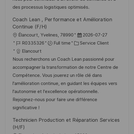
t
c
i
f
des processus logistiques optimisés.
i
e
e
i
Coach Lean , Performance et Amélioration
o
d
c
Continue (F/H)
n
u
h
l
D
Élancourt, Yvelines, 78990
2026-07-27
p
a
o
R
C
a
R0335326
Full time
Service Client
o
g
c
é
a
t
Elancourt
s
e
a
f
t
e
Nous recherchons un Coach Lean passionné pour
t
l
é
é
d
accompagner la transformation de notre Centre de
e
i
r
g
’
Compétence. Vous jouerez un rôle clé dans
s
e
o
a
l'amélioration continue, en guidant les équipes vers
a
n
r
f
l'autonomie et l'excellence opérationnelle.
t
c
i
f
Rejoignez-nous pour faire une différence
i
e
e
i
significative !
o
d
c
Technicien Production et Réparation Services
n
u
h
(H/F)
p
a