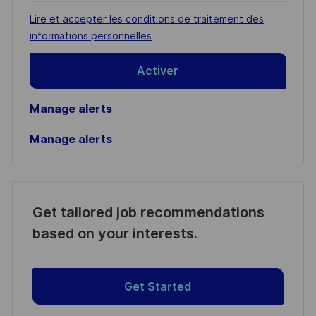
address
Required
Lire et accepter les conditions de traitement des
(Required)
informations personnelles
Activer
Manage alerts
Manage alerts
Get tailored job recommendations
based on your interests.
Get Started