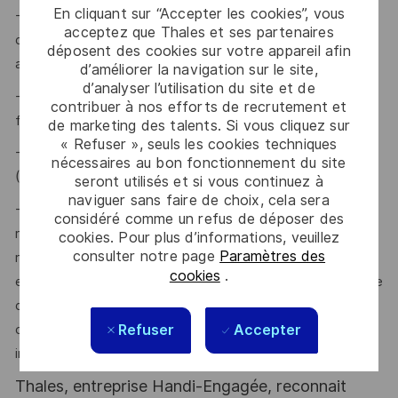
En cliquant sur “Accepter les cookies”, vous
- Issu d'un BAC+5, vous avez au moins 5 à 10 années
acceptez que Thales et ses partenaires
d’expérience dans le développement d’équipements
déposent des cookies sur votre appareil afin
aéronautiques (HW, SW, produit), avec application d’ETSO ?
d’améliorer la navigation sur le site,
d’analyser l’utilisation du site et de
- Vous avez pratiqué avec succès du management
contribuer à nos efforts de recrutement et
fonctionnel d’équipe ?
de marketing des talents. Si vous cliquez sur
« Refuser », seuls les cookies techniques
- Vous maitrisez l’application des standards de certification
nécessaires au bon fonctionnement du site
(DO-178, DO-254, DO-160) et IMA (DO-297) ?
seront utilisés et si vous continuez à
naviguer sans faire de choix, cela sera
- Vous avez eu une expérience industrielle en tant que
considéré comme un refus de déposer des
responsable industriel d’un projet en développement ou
cookies. Pour plus d’informations, veuillez
consulter notre page
Paramètres des
responsable produit série, ou avez démontré lors de votre
cookies
.
expérience professionnelle une capacité à mettre en œuvre
du Design for Production pour tenir les objectifs de FPY,
Refuser
Accepter
couts objectifs de production et globalement de maturité
industrielle ?
Thales, entreprise Handi-Engagée, reconnait