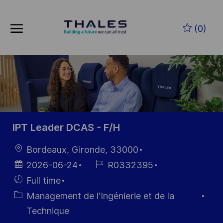
Skip to main content
Skip to main content
(0)
-
-
IPT Leader DCAS - F/H
localisation
Bordeaux, Gironde, 33000
Date
Référence
2026-06-24
R0332395
d’affichage
du poste
Hiring
Full time
Type
Catégorie
Management de l'Ingénierie et de la
Technique