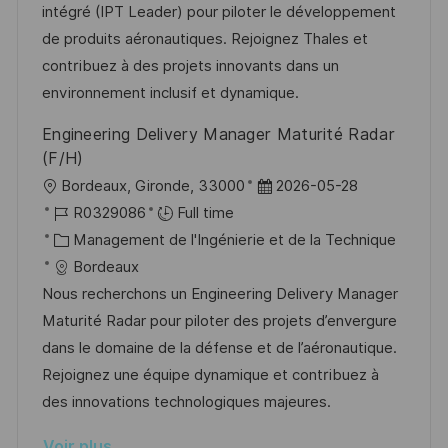
i
r
é
’
intégré (IPT Leader) pour piloter le développement
s
e
g
a
de produits aéronautiques. Rejoignez Thales et
a
n
o
f
contribuez à des projets innovants dans un
t
c
r
f
environnement inclusif et dynamique.
i
e
i
i
Engineering Delivery Manager Maturité Radar
o
d
e
c
(F/H)
n
u
h
l
D
Bordeaux, Gironde, 33000
2026-05-28
p
a
o
R
a
R0329086
Full time
o
g
c
é
C
t
Management de l'Ingénierie et de la Technique
s
e
a
f
a
e
Bordeaux
t
l
é
t
d
Nous recherchons un Engineering Delivery Manager
e
i
r
é
’
Maturité Radar pour piloter des projets d’envergure
s
e
g
a
dans le domaine de la défense et de l’aéronautique.
a
n
o
f
Rejoignez une équipe dynamique et contribuez à
t
c
r
f
des innovations technologiques majeures.
i
e
i
i
Voir plus