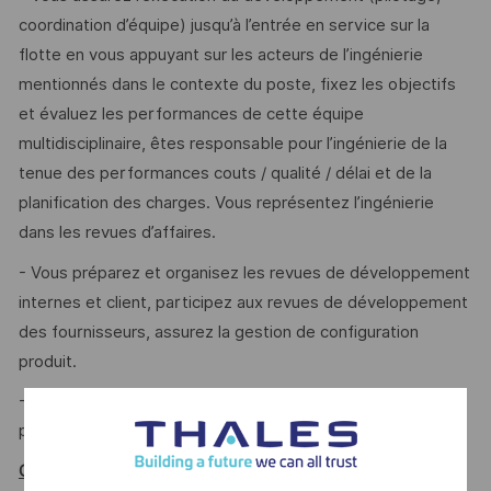
coordination d’équipe) jusqu’à l’entrée en service sur la
flotte en vous appuyant sur les acteurs de l’ingénierie
mentionnés dans le contexte du poste, fixez les objectifs
et évaluez les performances de cette équipe
multidisciplinaire, êtes responsable pour l’ingénierie de la
tenue des performances couts / qualité / délai et de la
planification des charges. Vous représentez l’ingénierie
dans les revues d’affaires.
- Vous préparez et organisez les revues de développement
internes et client, participez aux revues de développement
des fournisseurs, assurez la gestion de configuration
produit.
- Vous contribuez à la communication client via la
préparation et la participation aux avancements projet.
Qui êtes vous ?