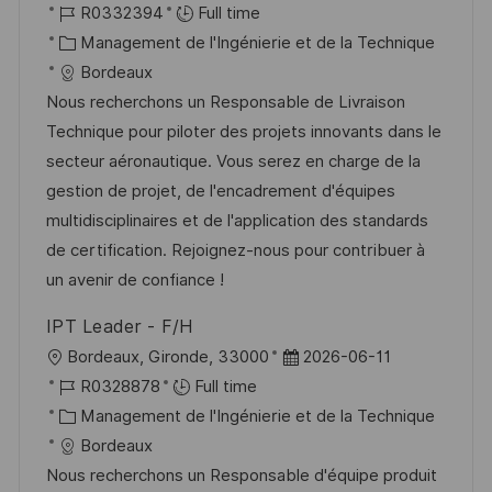
o
R
a
R0332394
Full time
s
e
c
é
C
t
Management de l'Ingénierie et de la Technique
t
a
f
a
e
Bordeaux
e
l
é
t
d
Nous recherchons un Responsable de Livraison
i
r
é
’
Technique pour piloter des projets innovants dans le
s
e
g
a
secteur aéronautique. Vous serez en charge de la
a
n
o
f
gestion de projet, de l'encadrement d'équipes
t
c
r
f
multidisciplinaires et de l'application des standards
i
e
i
i
de certification. Rejoignez-nous pour contribuer à
o
d
e
c
un avenir de confiance !
n
u
h
IPT Leader - F/H
p
a
l
D
Bordeaux, Gironde, 33000
2026-06-11
o
g
o
R
a
R0328878
Full time
s
e
c
é
C
t
Management de l'Ingénierie et de la Technique
t
a
f
a
e
Bordeaux
e
l
é
t
d
Nous recherchons un Responsable d'équipe produit