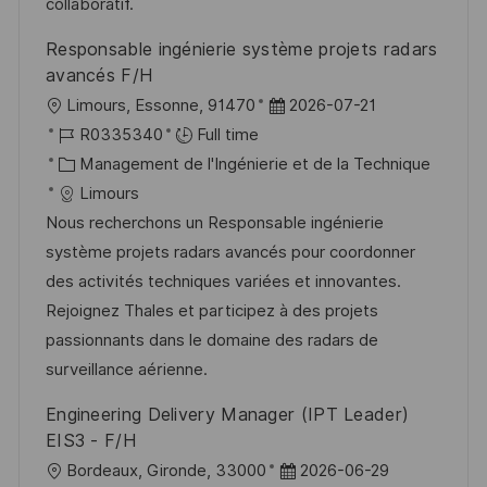
o
i
e
d
collaboratif.
n
c
u
Responsable ingénierie système projets radars
h
p
avancés F/H
a
o
l
D
Limours, Essonne, 91470
2026-07-21
g
s
o
R
a
R0335340
Full time
e
t
c
é
C
t
Management de l'Ingénierie et de la Technique
e
a
f
a
e
Limours
l
é
t
d
Nous recherchons un Responsable ingénierie
i
r
é
’
système projets radars avancés pour coordonner
s
e
g
a
des activités techniques variées et innovantes.
a
n
o
f
Rejoignez Thales et participez à des projets
t
c
r
f
passionnants dans le domaine des radars de
i
e
i
i
surveillance aérienne.
o
d
e
c
Engineering Delivery Manager (IPT Leader)
n
u
h
EIS3 - F/H
p
a
l
D
Bordeaux, Gironde, 33000
2026-06-29
o
g