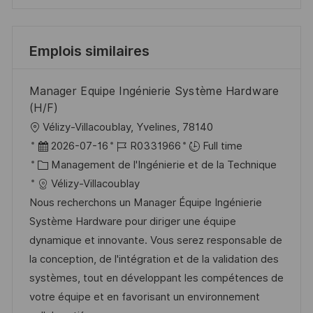
Emplois similaires
Manager Equipe Ingénierie Système Hardware
(H/F)
l
Vélizy-Villacoublay, Yvelines, 78140
o
D
R
2026-07-16
R0331966
Full time
c
a
C
é
Management de l'Ingénierie et de la Technique
a
t
a
f
Vélizy-Villacoublay
l
e
t
é
Nous recherchons un Manager Équipe Ingénierie
i
d
é
r
Système Hardware pour diriger une équipe
s
’
g
e
dynamique et innovante. Vous serez responsable de
a
a
o
n
la conception, de l'intégration et de la validation des
t
f
r
c
systèmes, tout en développant les compétences de
i
f
i
e
votre équipe et en favorisant un environnement