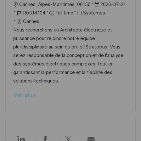
n
u
h
l
D
Cannes, Alpes-Maritimes, 06150
2026-07-21
p
a
o
R
C
a
R0314104
Full time
Systèmes
o
g
c
é
a
t
Cannes
s
e
a
f
t
e
Nous recherchons un Architecte électrique et
t
l
é
é
d
puissance pour rejoindre notre équipe
e
i
r
g
’
pluridisciplinaire au sein du projet Stratobus. Vous
s
e
o
a
serez responsable de la conception et de l'analyse
a
n
r
f
des systèmes électriques complexes, tout en
t
c
i
f
garantissant la performance et la fiabilité des
i
e
e
i
solutions techniques.
o
d
c
Voir plus
n
u
h
p
a
o
g
s
e
t
e