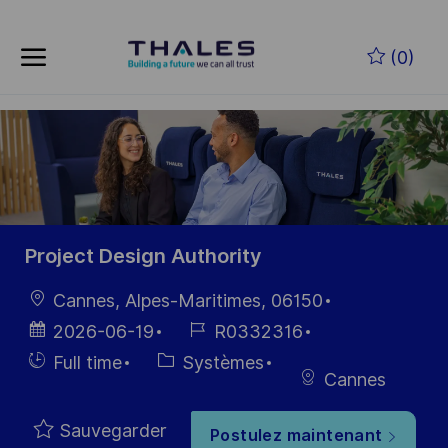
Skip to main content
Skip to main content
(0)
-
-
Project Design Authority
localisation
Cannes, Alpes-Maritimes, 06150
Date
Référence
2026-06-19
R0332316
d’affichage
du poste
Hiring
Catégorie
Full time
Systèmes
Cannes
Type
Sauvegarder
Postulez maintenant