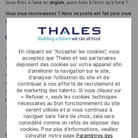
Vous êtes à l’aise en
anglais
, aussi bien à l’écrit qu’à l’oral ?
Vous vous reconnaissez ? Alors ce poste est fait pour vous
!
LE MOT DE L’ÉQUIPE
« En tant que Project Design Authority, vous êtes au cœur
En cliquant sur “Accepter les cookies”, vous
des décisions techniques qui façonnent nos satellites.
acceptez que Thales et ses partenaires
déposent des cookies sur votre appareil afin
Vous intervenez sur des programmes stratégiques, au
d’améliorer la navigation sur le site,
contact direct des clients et des équipes d’ingénierie,
d’analyser l’utilisation du site et de
avec une vision globale de la solution. Si vous aimez
contribuer à nos efforts de recrutement et
de marketing des talents. Si vous cliquez sur
conjuguer expertise technique, leadership et gestion de
« Refuser », seuls les cookies techniques
problématiques complexes dans un environnement
nécessaires au bon fonctionnement du site
spatial exigeant, rejoignez-nous pour contribuer aux
seront utilisés et si vous continuez à
satellites de demain. »
naviguer sans faire de choix, cela sera
considéré comme un refus de déposer des
Thales, entreprise Handi-Engagée, reconnait
cookies. Pour plus d’informations, veuillez
tous les talents. La diversité est notre meilleur
consulter notre page
Paramètres des