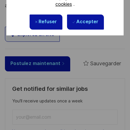
cookies
.
atout. Postulez et rejoignez nous !
Refuser
Accepter
Explorez un site
Sauvegarder
Postulez maintenant
Get notified for similar jobs
You'll receive updates once a week
Enter
Email
address