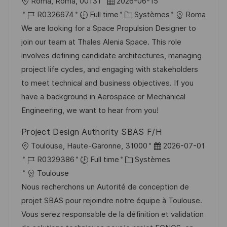
l
D
Roma, Roma, 00131
2026-06-15
p
a
o
R
a
C
R0326674
Full time
Systèmes
Roma
o
g
c
é
t
a
We are looking for a Space Propulsion Designer to
s
e
a
f
e
t
join our team at Thales Alenia Space. This role
t
l
é
d
é
involves defining candidate architectures, managing
e
i
r
’
g
project life cycles, and engaging with stakeholders
s
e
a
o
to meet technical and business objectives. If you
a
n
f
r
have a background in Aerospace or Mechanical
t
c
f
i
Engineering, we want to hear from you!
i
e
i
e
Project Design Authority SBAS F/H
o
d
c
l
D
Toulouse, Haute-Garonne, 31000
2026-07-01
n
u
h
o
R
C
a
R0329386
Full time
Systèmes
p
a
c
é
a
t
Toulouse
o
g
a
f
t
e
Nous recherchons un Autorité de conception de
s
e
l
é
é
d
projet SBAS pour rejoindre notre équipe à Toulouse.
t
i
r
g
’
Vous serez responsable de la définition et validation
e