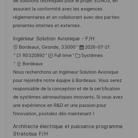
s
e
o
a
de solutions techniques pour le projet EGNOS, en
a
n
r
f
assurant la conformité avec les exigences
t
c
i
f
réglementaires et en collaborant avec des parties
i
e
e
i
prenantes internes et externes.
o
d
c
Ingénieur Solution Avionique - F/H
n
u
h
l
D
Bordeaux, Gironde, 33000
2026-07-21
p
a
o
R
C
a
R0320892
Full time
Systèmes
o
g
c
é
a
t
Bordeaux
s
e
a
f
t
e
Nous recherchons un Ingénieur Solution Avionique
t
l
é
é
d
pour rejoindre notre équipe à Bordeaux. Vous serez
e
i
r
g
’
responsable de la conception et de la certification
s
e
o
a
de systèmes aéronautiques innovants. Si vous avez
a
n
r
f
une expérience en R&D et une passion pour
t
c
i
f
l'innovation, postulez dès maintenant !
i
e
e
i
Architecte électrique et puissance programme
o
d
c
Stratobus F/H