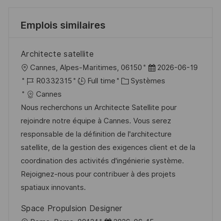
Emplois similaires
Architecte satellite
l
D
Cannes, Alpes-Maritimes, 06150
2026-06-19
o
R
C
a
R0332315
Full time
Systèmes
c
é
a
t
Cannes
a
f
t
e
Nous recherchons un Architecte Satellite pour
l
é
é
d
rejoindre notre équipe à Cannes. Vous serez
i
r
g
’
responsable de la définition de l'architecture
s
e
o
a
satellite, de la gestion des exigences client et de la
a
n
r
f
coordination des activités d'ingénierie système.
t
c
i
f
Rejoignez-nous pour contribuer à des projets
i
e
e
i
spatiaux innovants.
o
d
c
Space Propulsion Designer
n
u
h