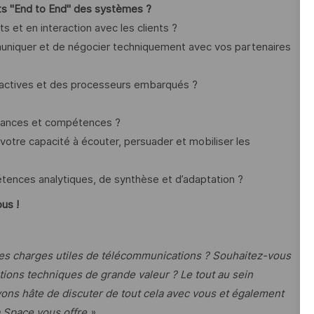
ts "End to End" des systèmes ?
 et en interaction avec les clients ?
uniquer et de négocier techniquement avec vos partenaires
actives et des processeurs embarqués ?
ssances et compétences ?
votre capacité à écouter, persuader et mobiliser les
tences analytiques, de synthèse et d’adaptation ?
ous !
 les charges utiles de télécommunications ? Souhaitez-vous
utions techniques de grande valeur ? Le tout au sein
avons hâte de discuter de tout cela avec vous et également
 Space vous offre »