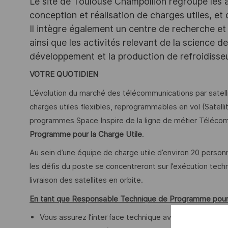
Le site de Toulouse Champollion regroupe les act
conception et réalisation de charges utiles, et
Il intègre également un centre de recherche et 
ainsi que les activités relevant de la science 
développement et la production de refroidiss
VOTRE QUOTIDIEN
L’évolution du marché des télécommunications par satell
charges utiles flexibles, reprogrammables en vol (Satellit
programmes Space Inspire de la ligne de métier Téléco
Programme pour la Charge Utile
.
Au sein d’une équipe de charge utile d’environ 20 personn
les défis du poste se concentreront sur l’exécution techni
livraison des satellites en orbite.
En tant que Responsable Technique de Programme pour l
Vous assurez l’interface technique avec le client, l’é