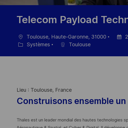
Telecom Payload Tech
Toulouse, Haute-Garonne, 31000
2
localisation
Date
Systèmes
Toulouse
Catégorie
d’affic
Lieu : Toulouse, France
Construisons ensemble un 
Thales est un leader mondial des hautes technologies spé
Aéronautique & Spatial, et Cyber & Digital. Il développe 