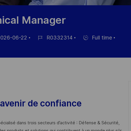
nical Manager
026-06-22
R0332314
Full time
Référence
Hiring
hage
du
Type
poste
avenir de confiance
cialisé dans trois secteurs d’activité : Défense & Sécurité,
des produits et solutions qui contribuent à un monde plus sûr,