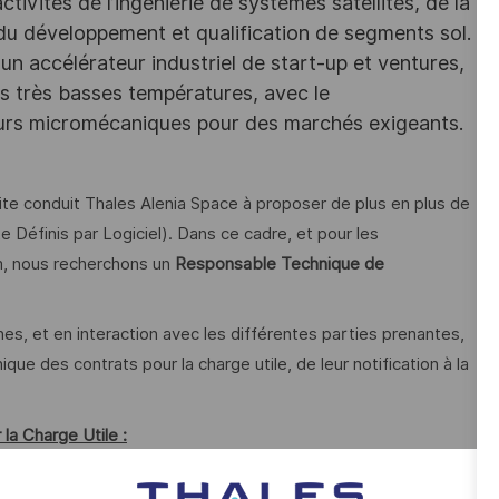
ivités de l’ingénierie de systèmes satellites, de la
 du développement et qualification de segments sol.
un accélérateur industriel de start-up et ventures,
des très basses températures, avec le
eurs micromécaniques pour des marchés exigeants.
ite conduit Thales Alenia Space à proposer de plus en plus de
e Définis par Logiciel). Dans ce cadre, et pour les
m, nous recherchons un
Responsable Technique de
es, et en interaction avec les différentes parties prenantes,
que des contrats pour la charge utile, de leur notification à la
a Charge Utile :
quipe projet TAS, et plus largement tous les responsables