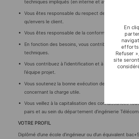
techniques impliqués (en interne et avec les partena
Vous êtes responsable du respect des engagements te
qu’envers le client.
En cli
Vous êtes responsable de la conformité technique de la
parten
navigat
En fonction des besoins, vous contribuez aux arbitrage
efforts
techniques.
Refuser »
site seront
Vous contribuez à l’identification et à la gestion de
considér
l’équipe projet.
Vous soutenez la bonne exécution des activités IVV au 
concernant la charge utile.
Vous veillez à la capitalisation des connaissances tou
pairs et au sein du département d’ingénierie Télécom
VOTRE PROFIL
Diplômé d’une école d’ingénieur ou d’un équivalent bac+5