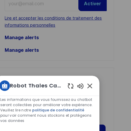
Activer
Email
address
Required
Lire et accepter les conditions de traitement des
(Required)
informations personnelles
Manage alerts
Manage alerts
Get tailored job
Robot Thales Carrières
recommendations
Sons
based on your
de
Les informations que vous fournissez au chatbot
interests.
chatbot
seront collectées pour améliorer votre expérience.
Veuillez lire notre
politique de confidentialité
activés
pour voir comment nous stockons et protégeons
vos données