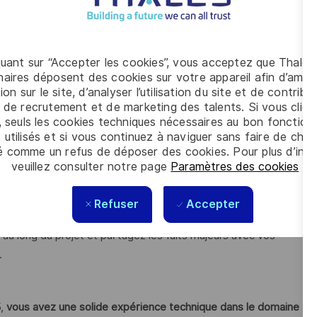
ires externes de TAS).
chniques et des revues/livrables associés, tant en interne
quant sur “Accepter les cookies”, vous acceptez que Thales
 solution en interne et vis-à-vis du client.
aires déposent des cookies sur votre appareil afin d’améli
ion sur le site, d’analyser l’utilisation du site et de contribu
s de la solution de la Charge Utile et validez les aspects
 de recrutement et de marketing des talents. Si vous cliqu
, seuls les cookies techniques nécessaires au bon fonctio
 utilisés et si vous continuez à naviguer sans faire de choi
s risques et opportunités techniques en concertation avec
é comme un refus de déposer des cookies. Pour plus d’info
veuillez consulter notre page
Paramètres des cookies
.
niveau satellite et validez les résultats associés
Refuser
Accepter
t au long du projet et partagez les faits majeurs avec vos
.
,
vous avez une solide expérience technique dans le domaine