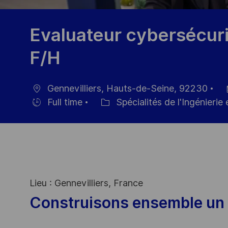
Evaluateur cybersécur
F/H
Gennevilliers, Hauts-de-Seine, 92230
localisation
Da
Full time
Spécialités de l'Ingénierie
Hiring
Catégorie
d’
Type
Lieu : Gennevilliers, France
Construisons ensemble un 