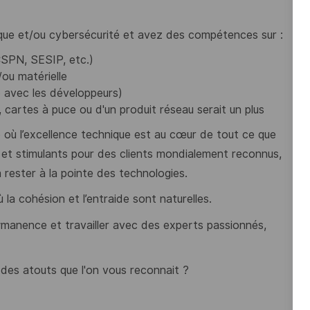
que et/ou cybersécurité et avez des compétences sur :
CSPN, SESIP, etc.)
t/ou matérielle
 avec les développeurs)
artes à puce ou d'un produit réseau serait un plus
re où l’excellence technique est au cœur de tout ce que
s et stimulants pour des clients mondialement reconnus,
 rester à la pointe des technologies.
 la cohésion et l’entraide sont naturelles.
rmanence et travailler avec des experts passionnés,
des atouts que l'on vous reconnait ?