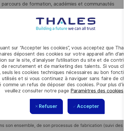
 parcours de formation, académies et communautés
nt l’équilibre des collaborateurs
onnu
 site regroupant nos solutions de cyberdéfense souveraines
quant sur “Accepter les cookies”, vous acceptez que Thales
aires déposent des cookies sur votre appareil afin d’améli
et nos activités de services numériques permettant d’opérer
ion sur le site, d’analyser l’utilisation du site et de contribu
t de les accompagner dans leur transformation numérique
 de recrutement et de marketing des talents. Si vous cliqu
, seuls les cookies techniques nécessaires au bon fonctio
 utilisés et si vous continuez à naviguer sans faire de choi
 d'expertise en sécurité de l'information.
é comme un refus de déposer des cookies. Pour plus d’info
veuillez consulter notre page
Paramètres des cookies
.
dans les produits ou systèmes que lui confient ses clients.
gence Nationale de la Sécurité des Systèmes d'Information)
Refuser
Accepter
 d’experts intervient sur une multitude de produits allant de
 dans son ensemble, de son processus de fabrication (suivi des