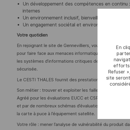
Un développement des compétences en continu :
internes
Un environnement inclusif, bienveillant et respecta
Un engagement sociétal et environnemental rec
Votre quotidien
En rejoignant le site de Gennevilliers, vous intégrez un
En cli
parten
pour faire face aux menaces informatiques croissantes 
navigat
les systèmes d’informations critiques de nos clients e
efforts
sécurisée.
Refuser »
site seront
Le CESTI THALES fournit des prestations d'évaluation et
considér
Son métier : trouver et exploiter les failles de sécurité 
Agréé pour les évaluations EUCC et CSPN par l'ANSSI (A
et par de nombreux schémas d’évaluation privés, l’équipe
la carte à puce à l’équipement satellite.
Votre rôle : mener l’analyse de vulnérabilité du produit