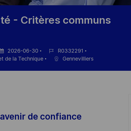
ité - Critères communs
2026-06-30
R0332291
te
Référence
 et de la Technique
Gennevilliers
affichage
du
poste
avenir de confiance