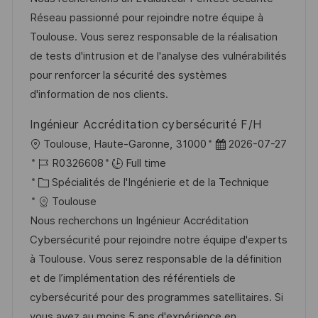
i
d
é
r
Réseau passionné pour rejoindre notre équipe à
s
’
g
e
Toulouse. Vous serez responsable de la réalisation
a
a
o
n
de tests d'intrusion et de l'analyse des vulnérabilités
t
f
r
c
pour renforcer la sécurité des systèmes
i
f
i
e
d'information de nos clients.
o
i
e
d
Ingénieur Accréditation cybersécurité F/H
n
c
u
l
D
Toulouse, Haute-Garonne, 31000
2026-07-27
h
p
o
R
a
R0326608
Full time
a
o
c
é
C
t
Spécialités de l'Ingénierie et de la Technique
g
s
a
f
a
e
Toulouse
e
t
l
é
t
d
Nous recherchons un Ingénieur Accréditation
e
i
r
é
’
Cybersécurité pour rejoindre notre équipe d'experts
s
e
g
a
à Toulouse. Vous serez responsable de la définition
a
n
o
f
et de l’implémentation des référentiels de
t
c
r
f
cybersécurité pour des programmes satellitaires. Si
i
e
i
i
vous avez au moins 5 ans d'expérience en