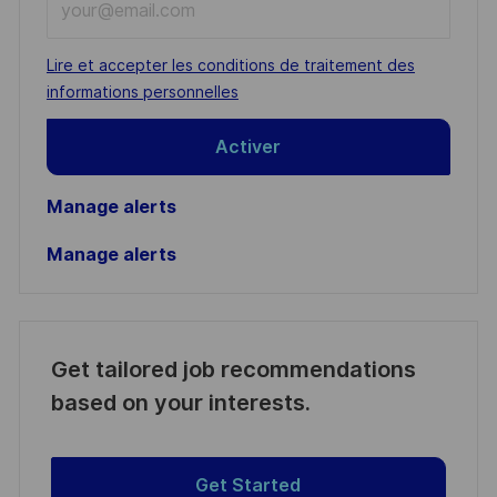
Email
address
Required
Lire et accepter les conditions de traitement des
(Required)
informations personnelles
Activer
Manage alerts
Manage alerts
Get tailored job recommendations
based on your interests.
Get Started