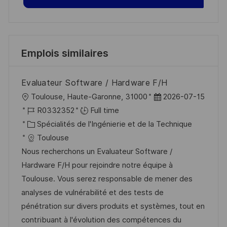
Emplois similaires
Evaluateur Software / Hardware F/H
l
D
Toulouse, Haute-Garonne, 31000
2026-07-15
o
R
a
R0332352
Full time
c
é
C
t
Spécialités de l'Ingénierie et de la Technique
a
f
a
e
Toulouse
l
é
t
d
Nous recherchons un Evaluateur Software /
i
r
é
’
Hardware F/H pour rejoindre notre équipe à
s
e
g
a
Toulouse. Vous serez responsable de mener des
a
n
o
f
analyses de vulnérabilité et des tests de
t
c
r
f
pénétration sur divers produits et systèmes, tout en
i
e
i
i
contribuant à l'évolution des compétences du