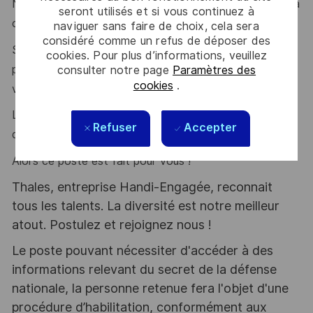
Notre force ? une équipe à taille humaine, soudée, où la
seront utilisés et si vous continuez à
cohésion et l’entraide sont naturelles.
naviguer sans faire de choix, cela sera
considéré comme un refus de déposer des
Si vous aimez les défis techniques, apprendre en
cookies. Pour plus d’informations, veuillez
permanence et travailler avec des experts passionnés,
consulter notre page
Paramètres des
cookies
.
vous êtes au bon endroit.
La maitrise de l'
anglais
, la
rigueur
, l'
organisation
sont
Refuser
Accepter
des atouts que l'on vous reconnait ?
Alors ce poste est fait pour vous !
Thales, entreprise Handi-Engagée, reconnait
tous les talents. La diversité est notre meilleur
atout. Postulez et rejoignez nous !
Le poste pouvant nécessiter d'accéder à des
informations relevant du secret de la défense
nationale, la personne retenue fera l'objet d'une
procédure d’habilitation, conformément aux