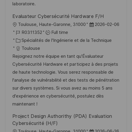
o
d
e
c
laboratoire.
n
u
h
Evaluateur Cybersécurité Hardware F/H
p
a
l
D
Toulouse, Haute-Garonne, 31000
2026-02-06
o
g
o
R
a
R0311352
Full time
s
e
c
é
C
t
Spécialités de l'Ingénierie et de la Technique
t
a
f
a
e
Toulouse
e
l
é
t
d
Rejoignez notre équipe en tant qu'Évaluateur
i
r
é
’
Cybersécurité Hardware et participez à des projets
s
e
g
a
de haute technologie. Vous serez responsable de
a
n
o
f
l'analyse de vulnérabilité et des tests de pénétration
t
c
r
f
sur divers systèmes. Si vous avez au moins 5 ans
i
e
i
i
d'expérience en cybersécurité, postulez dès
o
d
e
c
maintenant !
n
u
h
Project Design Authorithy (PDA) Evaluation
p
a
Cybersécurité (H/F)
o
g
l
D
Toulouse, Haute-Garonne, 31000
2026-06-26