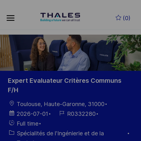
Skip to main content
Skip to main content
(0)
-
-
Expert Evaluateur Critères Communs
F/H
localisation
Toulouse, Haute-Garonne, 31000
Date
Référence
2026-07-01
R0332280
d’affichage
du poste
Hiring
Full time
Type
Catégorie
Spécialités de l'Ingénierie et de la