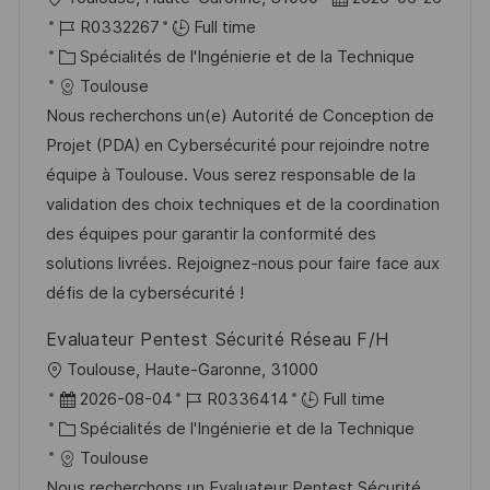
s
e
o
R
a
R0332267
Full time
t
c
é
C
t
Spécialités de l'Ingénierie et de la Technique
e
a
f
a
e
Toulouse
l
é
t
d
Nous recherchons un(e) Autorité de Conception de
i
r
é
’
Projet (PDA) en Cybersécurité pour rejoindre notre
s
e
g
a
équipe à Toulouse. Vous serez responsable de la
a
n
o
f
validation des choix techniques et de la coordination
t
c
r
f
des équipes pour garantir la conformité des
i
e
i
i
solutions livrées. Rejoignez-nous pour faire face aux
o
d
e
c
défis de la cybersécurité !
n
u
h
Evaluateur Pentest Sécurité Réseau F/H
p
a
l
Toulouse, Haute-Garonne, 31000
o
g
o
D
R
2026-08-04
R0336414
Full time
s
e
c
a
C
é
Spécialités de l'Ingénierie et de la Technique
t
a
t
a
f
Toulouse
e
l
e
t
é
Nous recherchons un Evaluateur Pentest Sécurité