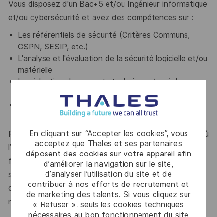
Vous disposez d'un Bac+5 et/ou Ingénieur informatique
et/ou cybersécurité et avez des compétences sur :
Les référentiels de sécurité (Critères Communs,
CSPN, SESIP, etc.)
L'analyse et l'évaluation de la sécurité logicielle et/ou
matérielle
La rédaction de rapports techniques (en échange
avec les développeurs)
Les normes de sécurité des systèmes embarqués,
cartes à puce ou d'un produit réseau serait un plus
En cliquant sur “Accepter les cookies”, vous
Rejoindre notre service, c’est intégrer un laboratoire où
acceptez que Thales et ses partenaires
l’excellence technique est au cœur de tout ce que nous
déposent des cookies sur votre appareil afin
faisons. Nous travaillons sur des projets variés et
d’améliorer la navigation sur le site,
d’analyser l’utilisation du site et de
stimulants pour des clients mondialement reconnus, ce
contribuer à nos efforts de recrutement et
qui nous pousse chaque jour à nous dépasser et à
de marketing des talents. Si vous cliquez sur
rester à la pointe des technologies.
« Refuser », seuls les cookies techniques
nécessaires au bon fonctionnement du site