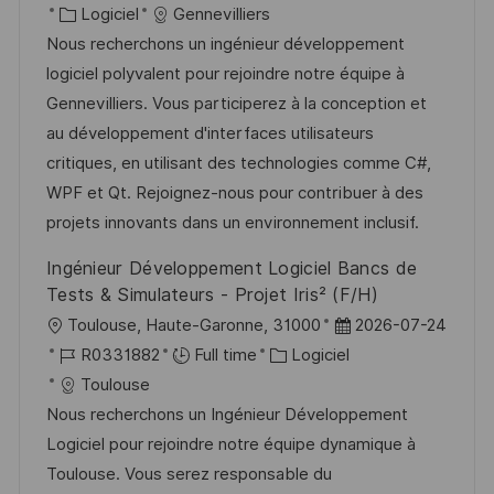
c
a
C
é
Logiciel
Gennevilliers
o
g
a
t
a
f
Nous recherchons un ingénieur développement
s
e
l
e
t
é
logiciel polyvalent pour rejoindre notre équipe à
t
i
d
é
r
Gennevilliers. Vous participerez à la conception et
e
s
’
g
e
au développement d'interfaces utilisateurs
a
a
o
n
critiques, en utilisant des technologies comme C#,
t
f
r
c
WPF et Qt. Rejoignez-nous pour contribuer à des
i
f
i
e
projets innovants dans un environnement inclusif.
o
i
e
d
Ingénieur Développement Logiciel Bancs de
n
c
u
Tests & Simulateurs - Projet Iris² (F/H)
h
p
l
D
Toulouse, Haute-Garonne, 31000
2026-07-24
a
o
o
R
C
a
R0331882
Full time
Logiciel
g
s
c
é
a
t
Toulouse
e
t
a
f
t
e
Nous recherchons un Ingénieur Développement
e
l
é
é
d
Logiciel pour rejoindre notre équipe dynamique à
i
r
g
’
Toulouse. Vous serez responsable du