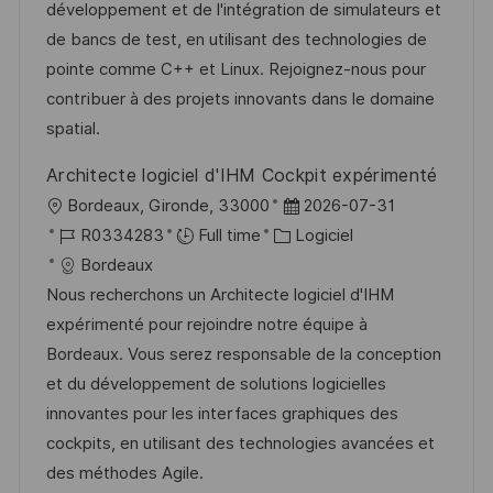
s
e
o
a
développement et de l'intégration de simulateurs et
a
n
r
f
de bancs de test, en utilisant des technologies de
t
c
i
f
pointe comme C++ et Linux. Rejoignez-nous pour
i
e
e
i
contribuer à des projets innovants dans le domaine
o
d
c
spatial.
n
u
h
Architecte logiciel d'IHM Cockpit expérimenté
p
a
l
D
Bordeaux, Gironde, 33000
2026-07-31
o
g
o
R
C
a
R0334283
Full time
Logiciel
s
e
c
é
a
t
Bordeaux
t
a
f
t
e
Nous recherchons un Architecte logiciel d'IHM
e
l
é
é
d
expérimenté pour rejoindre notre équipe à
i
r
g
’
Bordeaux. Vous serez responsable de la conception
s
e
o
a
et du développement de solutions logicielles
a
n
r
f
innovantes pour les interfaces graphiques des
t
c
i
f
cockpits, en utilisant des technologies avancées et
i
e
e
i
des méthodes Agile.