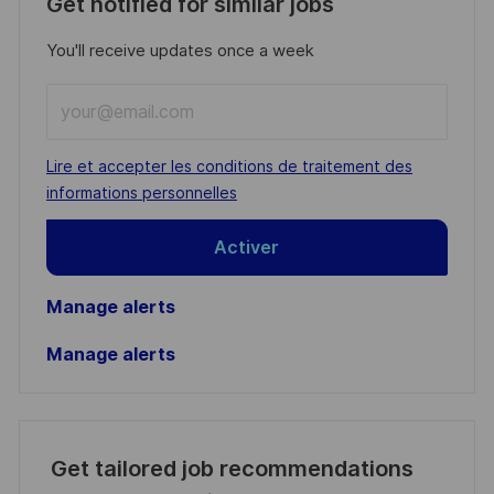
Get notified for similar jobs
You'll receive updates once a week
Enter
Email
address
Required
Lire et accepter les conditions de traitement des
(Required)
informations personnelles
Activer
Manage alerts
Manage alerts
Get tailored job recommendations