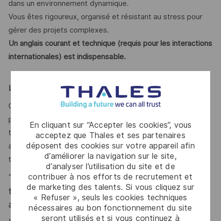
dans un environnement dynamique.
Vous êtes rigoureux, organisé et résistant au stress pour
gérer des projets complexes.
Un anglais courant et technique (requis pour les interactions
internationales) est indispensable.
Le mot de l'équipe
Chez Thales, vous contribuerez à des solutions critiques
pour la défense et la sécurité, en travaillant sur des
En cliquant sur “Accepter les cookies”, vous
technologies de pointe. Vous serez au cœur de l’innovation,
acceptez que Thales et ses partenaires
déposent des cookies sur votre appareil afin
avec la possibilité de pousser les limites des moyens de
d’améliorer la navigation sur le site,
tests pour répondre aux défis technologiques de demain.
d’analyser l’utilisation du site et de
contribuer à nos efforts de recrutement et
Thales, entreprise Handi-Engagée, reconnait
de marketing des talents. Si vous cliquez sur
tous les talents. La diversité est notre meilleur
« Refuser », seuls les cookies techniques
atout. Postulez et rejoignez nous !
nécessaires au bon fonctionnement du site
seront utilisés et si vous continuez à