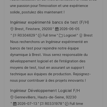
a
n
r
f
une passion pour l'innovation et une expérience
t
c
i
f
solide, postulez dès maintenant !
i
e
e
i
Ingénieur expérimenté bancs de test (F/H)
o
d
c
l
D
Brest, Finistere, 29200
2026-06-05
n
u
h
o
R
a
C
R0304629
Full time
Logiciel
Brest
p
a
c
é
t
a
Nous recherchons un Ingénieur expérimenté en
o
g
a
f
e
t
bancs de test pour rejoindre notre équipe
s
e
l
é
d
é
dynamique à Brest. Vous serez responsable du
t
i
r
’
g
développement logiciel et de l'intégration des
e
s
e
a
o
moyens de test, tout en assurant un support
a
n
f
r
technique aux équipes de production. Rejoignez-
t
c
f
i
nous pour contribuer à des projets innovants !
i
e
i
e
Ingénieur Développement Logiciel F/H
o
d
c
l
Gennevilliers, Hauts-de-Seine, 92230
n
u
h
o
D
R
2026-07-13
R0331978
Full time
p
a