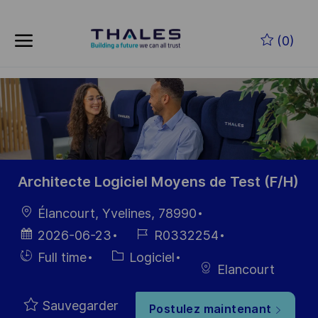
Skip to main content
Skip to main content
(0)
-
-
Architecte Logiciel Moyens de Test (F/H)
localisation
Élancourt, Yvelines, 78990
Date
Référence
2026-06-23
R0332254
d’affichage
du poste
Hiring
Catégorie
Full time
Logiciel
Elancourt
Type
Sauvegarder
Postulez maintenant