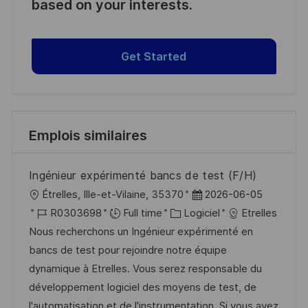
based on your interests.
Get Started
Emplois similaires
Ingénieur expérimenté bancs de test (F/H)
l
D
Étrelles, Ille-et-Vilaine, 35370
2026-06-05
o
R
C
a
R0303698
Full time
Logiciel
Etrelles
c
é
a
t
Nous recherchons un Ingénieur expérimenté en
a
f
t
e
bancs de test pour rejoindre notre équipe
l
é
é
d
dynamique à Etrelles. Vous serez responsable du
i
r
g
’
développement logiciel des moyens de test, de
s
e
o
a
l'automatisation et de l'instrumentation. Si vous avez