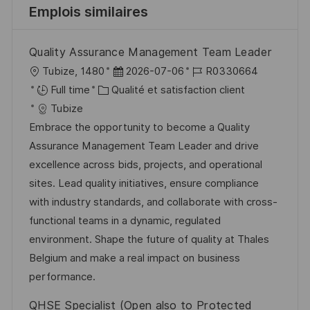
Emplois similaires
Quality Assurance Management Team Leader
l
D
R
Tubize, 1480
2026-07-06
R0330664
o
C
a
é
Full time
Qualité et satisfaction client
c
a
t
f
Tubize
a
t
e
é
Embrace the opportunity to become a Quality
l
é
d
r
Assurance Management Team Leader and drive
i
g
’
e
excellence across bids, projects, and operational
s
o
a
n
sites. Lead quality initiatives, ensure compliance
a
r
f
c
with industry standards, and collaborate with cross-
t
i
f
e
functional teams in a dynamic, regulated
i
e
i
d
environment. Shape the future of quality at Thales
o
c
u
Belgium and make a real impact on business
n
h
p
performance.
a
o
QHSE Specialist (Open also to Protected