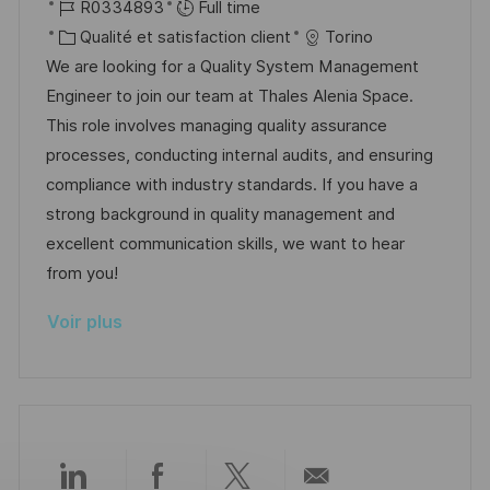
o
R
a
R0334893
Full time
n
u
h
c
é
C
t
Qualité et satisfaction client
Torino
p
a
a
f
a
e
We are looking for a Quality System Management
o
g
l
é
t
d
Engineer to join our team at Thales Alenia Space.
s
e
i
r
é
’
This role involves managing quality assurance
t
s
e
g
a
processes, conducting internal audits, and ensuring
e
a
n
o
f
compliance with industry standards. If you have a
t
c
r
f
strong background in quality management and
i
e
i
i
excellent communication skills, we want to hear
o
d
e
c
from you!
n
u
h
Voir plus
p
a
o
g
s
e
t
e