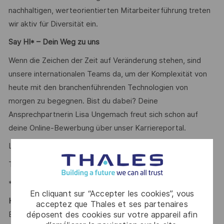
nachhaltigen, werteorientierten Mitarbeiterführung treten
wir aktiv für Diversität ein.
Say HI* – Dein Weg zu uns
Wenn die Zeichen der Zeit auf Veränderung stehen, sind
unsere internationalen Teams da, um der Komplexität von
heute mit den branchenführenden Technologien von
morgen zu begegnen. Bist du dabei? Deine
Ansprechpartnerin Lisa Ungemach freut sich schon auf
deine Online-Bewerbung über unser Karriereportal.
Lisa Ungemach
Talent Acquisition Partner
#LI-LU1
*Human Intelligence
En cliquant sur “Accepter les cookies”, vous
Hinweis für Agenturen/Agencys:
acceptez que Thales et ses partenaires
Bitte habt Verständnis dafür, dass wir proaktiv angebotene
déposent des cookies sur votre appareil afin