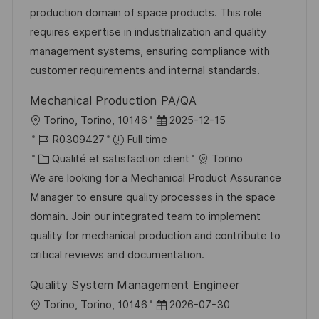
t
i
r
é
’
production domain of space products. This role
e
s
e
g
a
requires expertise in industrialization and quality
a
n
o
f
management systems, ensuring compliance with
t
c
r
f
customer requirements and internal standards.
i
e
i
i
Mechanical Production PA/QA
o
d
e
c
l
D
Torino, Torino, 10146
2025-12-15
n
u
h
o
R
a
R0309427
Full time
p
a
c
é
C
t
Qualité et satisfaction client
Torino
o
g
a
f
a
e
We are looking for a Mechanical Product Assurance
s
e
l
é
t
d
Manager to ensure quality processes in the space
t
i
r
é
’
domain. Join our integrated team to implement
e
s
e
g
a
quality for mechanical production and contribute to
a
n
o
f
critical reviews and documentation.
t
c
r
f
Quality System Management Engineer
i
e
i
i
l
D
Torino, Torino, 10146
2026-07-30
o
d
e
c