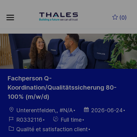
Skip to main content
Skip to main content
(0)
-
-
Fachperson Q-
Koordination/Qualitätssicherung 80-
100% (m/w/d)
localisation
Date
Unterentfelden,, #N/A
2026-06-24
d’affichage
Référence
Hiring
R0332116
Full time
du poste
Type
Catégorie
Qualité et satisfaction client