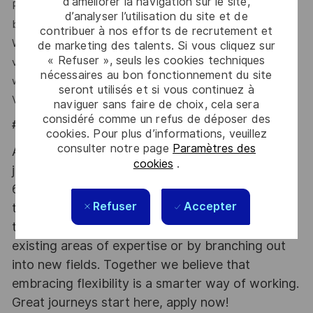
d’améliorer la navigation sur le site,
Profile von Personalvermittlungsagenturen nicht
d’analyser l’utilisation du site et de
bearbeiten.
contribuer à nos efforts de recrutement et
Wir nehmen nur Bewerbungen/Lebensläufe entgegen, die
de marketing des talents. Si vous cliquez sur
« Refuser », seuls les cookies techniques
von Kandidatinnen und Kandidaten selbst übermittelt
nécessaires au bon fonctionnement du site
werden.
seront utilisés et si vous continuez à
Vielen Dank für das Verständnis.
naviguer sans faire de choix, cela sera
considéré comme un refus de déposer des
#LI-HYBRID
cookies. Pour plus d’informations, veuillez
consulter notre page
Paramètres des
At Thales we provide CAREERS and not only
cookies
.
jobs. With Thales employing 80,000 employees in
68 countries our mobility policy enables
Refuser
Accepter
thousands of employees each year to develop
their careers at home and abroad, in their
existing areas of expertise or by branching out
into new fields. Together we believe that
embracing flexibility is a smarter way of working.
Great journeys start here, apply now!