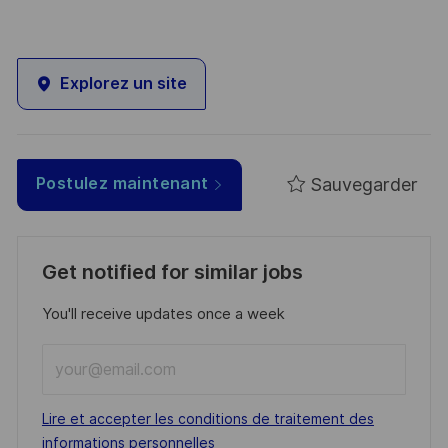
Explorez un site
Sauvegarder
Postulez maintenant
Get notified for similar jobs
You'll receive updates once a week
Enter
Email
address
Required
Lire et accepter les conditions de traitement des
(Required)
informations personnelles