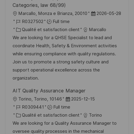
g
s
Categories, law 68/99)
e
t
l
D
Marcallo, Monza e Brianza, 20010
2026-05-28
e
o
R
a
R0327502
Full time
c
é
C
t
Qualité et satisfaction client
Marcallo
a
f
a
e
We are looking for a QHSE Specialist to lead and
l
é
t
d
coordinate Health, Safety & Environment activities
i
r
é
’
while ensuring compliance with quality regulations.
s
e
g
a
Join us to promote a strong safety culture and
a
n
o
f
support operational excellence across the
t
c
r
f
organization.
i
e
i
i
AIT Quality Assurance Manager
o
d
e
c
l
D
Torino, Torino, 10146
2025-12-15
n
u
h
o
R
a
R0309441
Full time
p
a
c
é
C
t
Qualité et satisfaction client
Torino
o
g
a
f
a
e
We are looking for a Quality Assurance Manager to
s
e
l
é
t
d
oversee quality processes in the mechanical