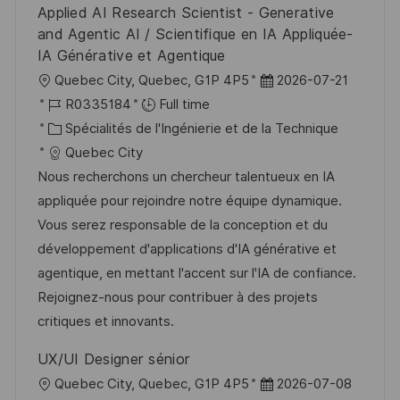
Applied AI Research Scientist - Generative
and Agentic AI / Scientifique en IA Appliquée-
IA Générative et Agentique
l
D
Quebec City, Quebec, G1P 4P5
2026-07-21
o
R
a
R0335184
Full time
c
é
C
t
Spécialités de l'Ingénierie et de la Technique
a
f
a
e
Quebec City
l
é
t
d
Nous recherchons un chercheur talentueux en IA
i
r
é
’
appliquée pour rejoindre notre équipe dynamique.
s
e
g
a
Vous serez responsable de la conception et du
a
n
o
f
développement d'applications d'IA générative et
t
c
r
f
agentique, en mettant l'accent sur l'IA de confiance.
i
e
i
i
Rejoignez-nous pour contribuer à des projets
o
d
e
c
critiques et innovants.
n
u
h
UX/UI Designer sénior
p
a
l
D
Quebec City, Quebec, G1P 4P5
2026-07-08
o
g