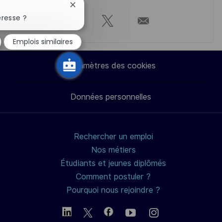
Fermer
p
a
la
éresse ?
o
g
notification
Partager
Partager
Partager
Partager
du
s
e
Emplois similaires
chatbot
t
via
via
via
par
e
Paramètres des cookies
LinkedIn
Facebook
twitter
e-
Données personnelles
mail
Rechercher un emploi
Nos métiers
Étudiants et jeunes diplômés
Comment postuler ?
Pourquoi nous rejoindre ?