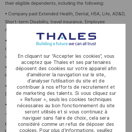
their eligible dependents, including the following:
• Company paid Extended Health, Dental, HSA, Life, AD&D,
Short-term Disability, travel insurance, Employee
Assistance Plan and Well-Being program.
• Retirement Savings Plans (RRSP, DCPP, TFSA) with a
company contribution and a match to a DCPP, with no
En cliquant sur “Accepter les cookies”, vous
vesting period.
acceptez que Thales et ses partenaires
• Company paid holidays, vacation days, and paid sick
déposent des cookies sur votre appareil afin
d’améliorer la navigation sur le site,
leave.
d’analyser l’utilisation du site et de
• Voluntary Life, AD&D, Critical Illness, Long-Term
contribuer à nos efforts de recrutement et
de marketing des talents. Si vous cliquez sur
Disability.
« Refuser », seuls les cookies techniques
• Employee Discounts on insurance (home, and auto).
nécessaires au bon fonctionnement du site
seront utilisés et si vous continuez à
Thales est un employeur offrant l’égalité des
naviguer sans faire de choix, cela sera
chances qui valorise la diversité et l’inclusion sur
considéré comme un refus de déposer des
cookies. Pour plus d’informations, veuillez
le lieu de travail. Thales s’engage à mettre en