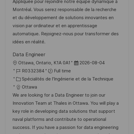
i
r
é
’
Appliquée pour rejoindre notre équipe dynamique à
s
e
g
a
Montréal. Vous serez responsable de la recherche
a
n
o
f
et du développement de solutions innovantes en
t
c
r
f
vision par ordinateur et en apprentissage
i
e
i
i
automatique. Rejoignez-nous pour transformer des
o
d
e
c
idées en réalité.
n
u
h
Data Engineer
p
a
l
D
Ottawa, Ontario, K1A 0A1
2026-08-04
o
g
o
R
a
R0332384
Full time
s
e
c
é
C
t
Spécialités de l'Ingénierie et de la Technique
t
a
f
a
e
Ottawa
e
l
é
t
d
We are looking for a Data Engineer to join our
i
r
é
’
Innovation Team at Thales in Ottawa. You will play a
s
e
g
a
key role in developing data solutions that support
a
n
o
f
naval platforms and contribute to operational
t
c
r
f
success. If you have a passion for data engineering