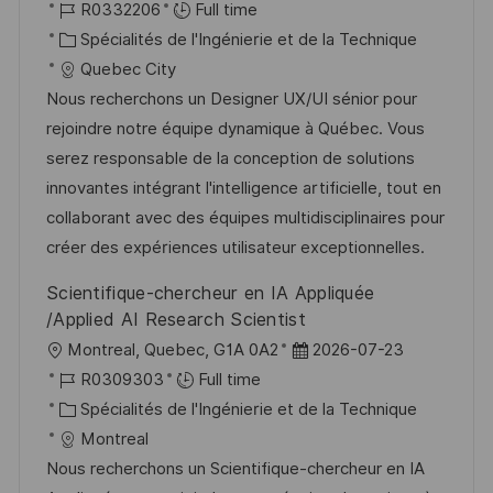
o
R
a
R0332206
Full time
s
e
c
é
C
t
Spécialités de l'Ingénierie et de la Technique
t
a
f
a
e
Quebec City
e
l
é
t
d
Nous recherchons un Designer UX/UI sénior pour
i
r
é
’
rejoindre notre équipe dynamique à Québec. Vous
s
e
g
a
serez responsable de la conception de solutions
a
n
o
f
innovantes intégrant l'intelligence artificielle, tout en
t
c
r
f
collaborant avec des équipes multidisciplinaires pour
i
e
i
i
créer des expériences utilisateur exceptionnelles.
o
d
e
c
Scientifique-chercheur en IA Appliquée
n
u
h
/Applied AI Research Scientist
p
a
l
D
Montreal, Quebec, G1A 0A2
2026-07-23
o
g
o
R
a
R0309303
Full time
s
e
c
é
C
t
Spécialités de l'Ingénierie et de la Technique
t
a
f
a
e
Montreal
e
l
é
t
d
Nous recherchons un Scientifique-chercheur en IA