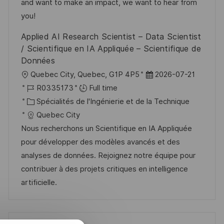
i
e
i
i
and want to make an impact, we want to hear from
o
d
e
c
you!
n
u
h
Applied AI Research Scientist – Data Scientist
p
a
/ Scientifique en IA Appliquée – Scientifique de
o
g
Données
s
e
l
D
Quebec City, Quebec, G1P 4P5
2026-07-21
t
o
R
a
R0335173
Full time
e
c
é
C
t
Spécialités de l'Ingénierie et de la Technique
a
f
a
e
Quebec City
l
é
t
d
Nous recherchons un Scientifique en IA Appliquée
i
r
é
’
pour développer des modèles avancés et des
s
e
g
a
analyses de données. Rejoignez notre équipe pour
a
n
o
f
contribuer à des projets critiques en intelligence
t
c
r
f
artificielle.
i
e
i
i
o
d
e
c
n
u
h