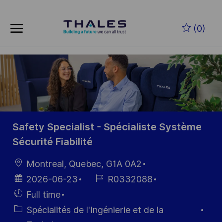
Skip to main content
Skip to main content
(0)
-
-
Safety Specialist - Spécialiste Système
Sécurité Fiabilité
localisation
Montreal, Quebec, G1A 0A2
Date
Référence
2026-06-23
R0332088
d’affichage
du poste
Hiring
Full time
Type
Catégorie
Spécialités de l'Ingénierie et de la