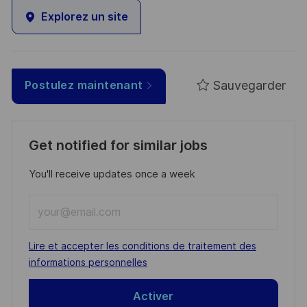
Explorez un site
Sauvegarder
Postulez maintenant
Get notified for similar jobs
You'll receive updates once a week
Enter
Email
address
Required
Lire et accepter les conditions de traitement des
(Required)
informations personnelles
Activer