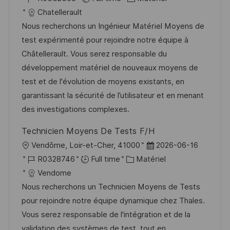
c
é
a
t
Chatellerault
a
f
t
e
Nous recherchons un Ingénieur Matériel Moyens de
l
é
é
d
test expérimenté pour rejoindre notre équipe à
i
r
g
’
Châtellerault. Vous serez responsable du
s
e
o
a
développement matériel de nouveaux moyens de
a
n
r
f
test et de l'évolution de moyens existants, en
t
c
i
f
garantissant la sécurité de l’utilisateur et en menant
i
e
e
i
des investigations complexes.
o
d
c
Technicien Moyens De Tests F/H
n
u
h
l
D
Vendôme, Loir-et-Cher, 41000
2026-06-16
p
a
o
R
C
a
R0328746
Full time
Matériel
o
g
c
é
a
t
Vendome
s
e
a
f
t
e
Nous recherchons un Technicien Moyens de Tests
t
l
é
é
d
pour rejoindre notre équipe dynamique chez Thales.
e
i
r
g
’
Vous serez responsable de l'intégration et de la
s
e
o
a
validation des systèmes de test, tout en