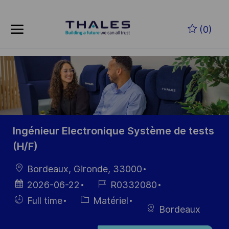
Skip to main content
Skip to main content
(0)
-
-
Ingénieur Electronique Système de tests
(H/F)
localisation
Bordeaux, Gironde, 33000
Date
Référence
2026-06-22
R0332080
d’affichage
du poste
Hiring
Catégorie
Full time
Matériel
Bordeaux
Type