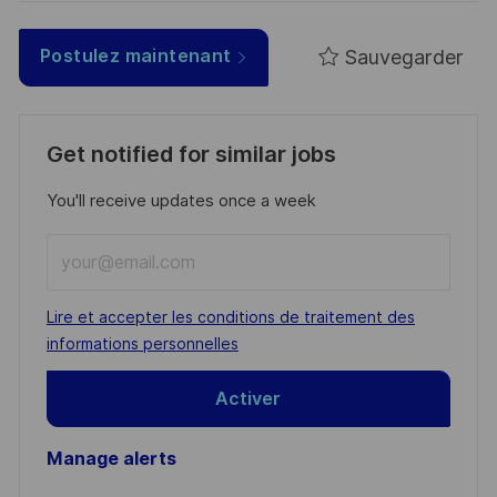
Sauvegarder
Postulez maintenant
Get notified for similar jobs
You'll receive updates once a week
Enter
Email
address
Required
Lire et accepter les conditions de traitement des
(Required)
informations personnelles
Activer
Manage alerts