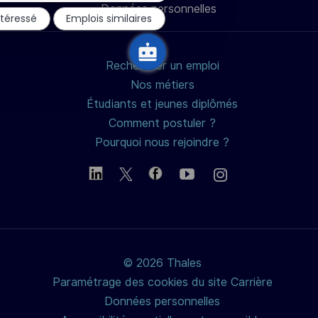
Données personnelles
du
mail
ntéressé
Emplois similaires
chatbot
Rechercher un emploi
Nos métiers
Étudiants et jeunes diplômés
Comment postuler ?
Pourquoi nous rejoindre ?
© 2026 Thales
Paramétrage des cookies du site Carrière
Données personnelles