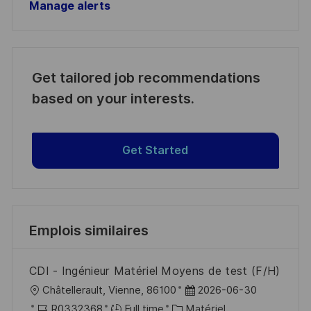
Manage alerts
Get tailored job recommendations
based on your interests.
Get Started
Emplois similaires
CDI - Ingénieur Matériel Moyens de test (F/H)
l
D
Châtellerault, Vienne, 86100
2026-06-30
o
R
C
a
R0332368
Full time
Matériel