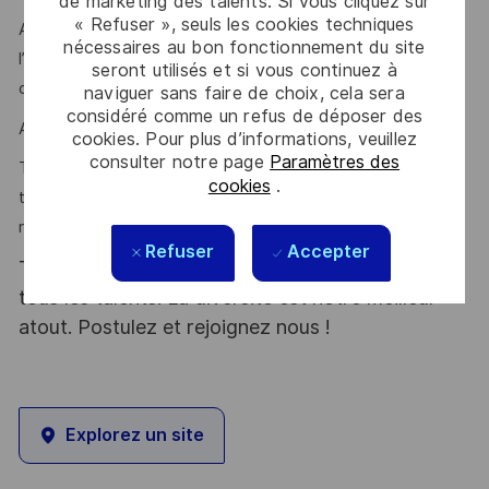
de marketing des talents. Si vous cliquez sur
« Refuser », seuls les cookies techniques
Autonomie, capacité d’écoute et de dialogue, sens de
nécessaires au bon fonctionnement du site
l’analyse, leadership et esprit d’innovation sont des qualités
seront utilisés et si vous continuez à
que l’on vous reconnait ?
naviguer sans faire de choix, cela sera
considéré comme un refus de déposer des
Alors ce poste est fait pour vous !
cookies. Pour plus d’informations, veuillez
consulter notre page
Paramètres des
Thales, entreprise Handi-Engagée, reconnait tous les
cookies
.
talents. La diversité est notre meilleur atout. Postulez et
rejoignez nous !
Refuser
Accepter
Thales, entreprise Handi-Engagée, reconnait
tous les talents. La diversité est notre meilleur
atout. Postulez et rejoignez nous !
Explorez un site