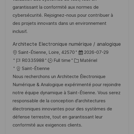
a
n
r
f
garantissant la conformité aux normes de
t
c
i
f
cybersécurité. Rejoignez-nous pour contribuer à
i
e
e
i
des projets innovants dans un environnement
o
d
c
inclusif.
n
u
h
Architecte Electronique numérique / analogique
p
a
l
D
Saint-Étienne, Loire, 42570
2026-07-29
o
g
o
R
C
a
R0335988
Full time
Matériel
s
e
c
é
a
t
Saint-Étienne
t
a
f
t
e
Nous recherchons un Architecte Électronique
e
l
é
é
d
Numérique & Analogique expérimenté pour rejoindre
i
r
g
’
notre équipe dynamique à Saint-Étienne. Vous serez
s
e
o
a
responsable de la conception d'architectures
a
n
r
f
électroniques innovantes pour des systèmes de
t
c
i
f
défense terrestre, tout en garantissant leur
i
e
e
i
conformité aux exigences clients.
o
d
c