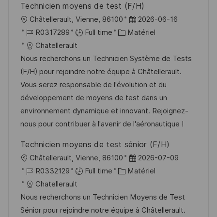
Technicien moyens de test (F/H)
n
u
h
l
D
Châtellerault, Vienne, 86100
2026-06-16
p
a
o
R
C
a
R0317289
Full time
Matériel
o
g
c
é
a
t
Chatellerault
s
e
a
f
t
e
Nous recherchons un Technicien Système de Tests
t
l
é
é
d
(F/H) pour rejoindre notre équipe à Châtellerault.
e
i
r
g
’
Vous serez responsable de l'évolution et du
s
e
o
a
développement de moyens de test dans un
a
n
r
f
environnement dynamique et innovant. Rejoignez-
t
c
i
f
nous pour contribuer à l'avenir de l'aéronautique !
i
e
e
i
Technicien moyens de test sénior (F/H)
o
d
c
l
D
Châtellerault, Vienne, 86100
2026-07-09
n
u
h
o
R
C
a
R0332129
Full time
Matériel
p
a
c
é
a
t
Chatellerault
o
g
a
f
t
e
Nous recherchons un Technicien Moyens de Test
s
e
l
é
é
d
Sénior pour rejoindre notre équipe à Châtellerault.
t