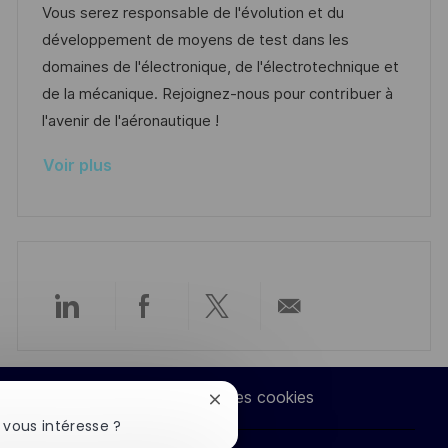
i
r
g
’
Vous serez responsable de l'évolution et du
e
s
e
o
a
développement de moyens de test dans les
a
n
r
f
domaines de l'électronique, de l'électrotechnique et
t
c
i
f
de la mécanique. Rejoignez-nous pour contribuer à
i
e
e
i
l'avenir de l'aéronautique !
o
d
c
Voir plus
n
u
h
p
a
o
g
s
e
t
e
Partager
Partager
Partager
Partager
via
via
via
par
Paramètres des cookies
Fermer
LinkedIn
Facebook
twitter
e-
la
 vous intéresse ?
notification