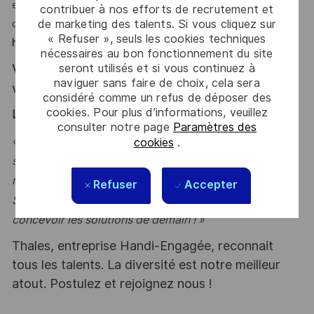
environnement international et participer aux activités
contribuer à nos efforts de recrutement et
de marketing des talents. Si vous cliquez sur
d’une entité qui saura
faire grandir le potentiel technique et
« Refuser », seuls les cookies techniques
humain
?
nécessaires au bon fonctionnement du site
seront utilisés et si vous continuez à
Vous vous reconnaissez ? Alors ce poste est fait pour
naviguer sans faire de choix, cela sera
vous !
considéré comme un refus de déposer des
cookies. Pour plus d’informations, veuillez
LE MOT DE L’EQUIPE
consulter notre page
Paramètres des
« Intégrez une entreprise qui vous permet un parcours
cookies
.
sur plusieurs années à la découverte des différents
métiers de l’ingénierie Telecom appliqués à l’industrie
Refuser
Accepter
Spatiale, selon vos aspirations et compétences pour
concevoir les solutions de demain ! »
Thales, entreprise Handi-Engagée, reconnait
tous les talents. La diversité est notre meilleur
atout. Postulez et rejoignez nous !