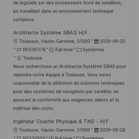
s
e
o
a
de logiciels sur des processeurs bord de satellites,
a
n
r
f
en travaillant dans un environnement technique
t
c
i
f
complexe.
i
e
e
i
Architecte Système SBAS H/F
o
d
c
l
D
Toulouse, Haute-Garonne, 31000
2026-06-25
n
u
h
o
R
C
a
R0329378
Full time
Systèmes
p
a
c
é
a
t
Toulouse
o
g
a
f
t
e
Nous recherchons un Architecte Système SBAS pour
s
e
l
é
é
d
rejoindre notre équipe à Toulouse. Vous serez
t
i
r
g
’
responsable de la définition de solutions techniques
e
s
e
o
a
pour des systèmes de navigation par satellite, en
a
n
r
f
assurant la conformité aux exigences clients et la
t
c
i
f
maîtrise des coûts.
i
e
e
i
Ingénieur Couche Physique & TNS - H/F
o
d
c
l
D
Toulouse, Haute-Garonne, 31000
2026-06-29
n
u
h
o
R
C
a
R0331505
Full time
Systèmes