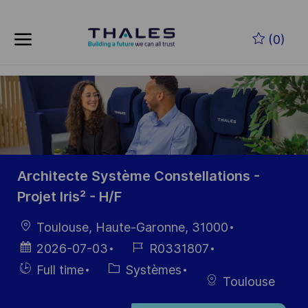
Skip to main content
Skip to main content
(0)
-
-
Architecte Système Constellations -
Projet Iris² - H/F
localisation
Toulouse, Haute-Garonne, 31000
Date
Référence
2026-07-03
R0331807
d’affichage
du poste
Hiring
Catégorie
Full time
Systèmes
Toulouse
Type