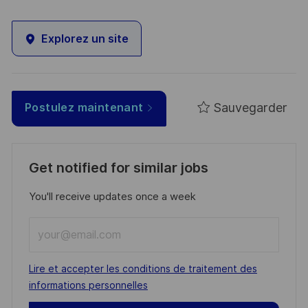
Explorez un site
Sauvegarder
Postulez maintenant
Get notified for similar jobs
You'll receive updates once a week
Enter
Email
address
Required
Lire et accepter les conditions de traitement des
(Required)
informations personnelles