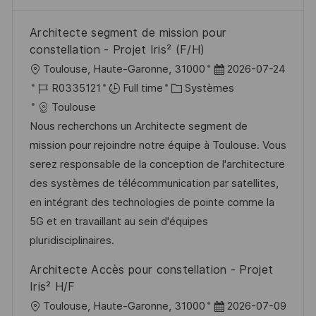
Architecte segment de mission pour
constellation - Projet Iris² (F/H)
l
D
Toulouse, Haute-Garonne, 31000
2026-07-24
o
R
C
a
R0335121
Full time
Systèmes
c
é
a
t
Toulouse
a
f
t
e
Nous recherchons un Architecte segment de
l
é
é
d
mission pour rejoindre notre équipe à Toulouse. Vous
i
r
g
’
serez responsable de la conception de l'architecture
s
e
o
a
des systèmes de télécommunication par satellites,
a
n
r
f
en intégrant des technologies de pointe comme la
t
c
i
f
5G et en travaillant au sein d'équipes
i
e
e
i
pluridisciplinaires.
o
d
c
Architecte Accès pour constellation - Projet
n
u
h
Iris² H/F
p
a
l
D
Toulouse, Haute-Garonne, 31000
2026-07-09