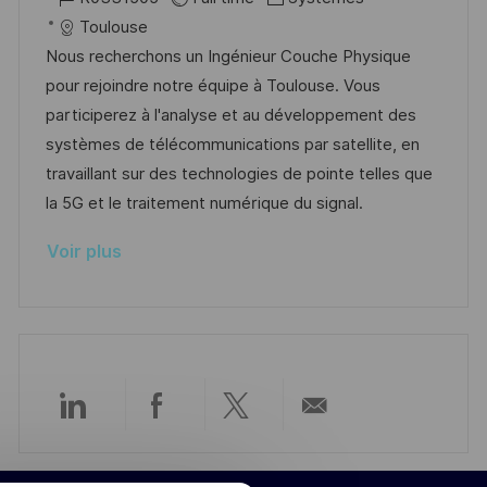
p
a
c
é
a
t
Toulouse
o
g
a
f
t
e
Nous recherchons un Ingénieur Couche Physique
s
e
l
é
é
d
pour rejoindre notre équipe à Toulouse. Vous
t
i
r
g
’
participerez à l'analyse et au développement des
e
s
e
o
a
systèmes de télécommunications par satellite, en
a
n
r
f
travaillant sur des technologies de pointe telles que
t
c
i
f
la 5G et le traitement numérique du signal.
i
e
e
i
Voir plus
o
d
c
n
u
h
p
a
o
g
s
e
t
Partager
Partager
Partager
Partager
e
via
via
via
par