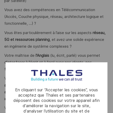
par Satellite)
Vous avez des compétences en Télécommunication
(Accès, Couche physique, réseau, architecture logique et
fonctionnelle, …) ?
Vous êtes particulièrement à l’aise sur les aspects
réseau,
5G et ressources planning
, et avez une solide expérience
en ingénierie de système complexes ?
Votre maîtrise de
l'Anglais
(lu, écrit, parlé) vous permet
d’interfacer à l’écrit et à l’oral avec nos clients, nos
fournisseurs et nos partenaires dans cette langue ?
Vous faites preuve d’
ouverture d’esprit, de capacité à
argumenter vos propositions
et êtes
à l'écoute des
En cliquant sur “Accepter les cookies”, vous
avancées et nouveaux concepts
dans votre domaine pour
acceptez que Thales et ses partenaires
inventer des nouvelles solutions ?
déposent des cookies sur votre appareil afin
d’améliorer la navigation sur le site,
Vous souhaitez
travailler en équipe
et dans un
d’analyser l’utilisation du site et de