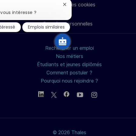
Paramètres des cookies
Fermer
LinkedIn
Facebook
twitter
e-
la
vous intéresse ?
notification
du
Données personnelles
mail
ntéressé
Emplois similaires
chatbot
Rechercher un emploi
Nos métiers
Étudiants et jeunes diplômés
Comment postuler ?
Pourquoi nous rejoindre ?
© 2026 Thales