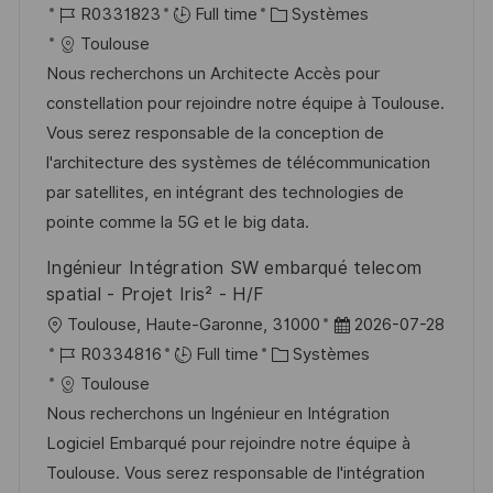
o
g
o
R
C
a
R0331823
Full time
Systèmes
s
e
c
é
a
t
Toulouse
t
a
f
t
e
Nous recherchons un Architecte Accès pour
e
l
é
é
d
constellation pour rejoindre notre équipe à Toulouse.
i
r
g
’
Vous serez responsable de la conception de
s
e
o
a
l'architecture des systèmes de télécommunication
a
n
r
f
par satellites, en intégrant des technologies de
t
c
i
f
pointe comme la 5G et le big data.
i
e
e
i
Ingénieur Intégration SW embarqué telecom
o
d
c
spatial - Projet Iris² - H/F
n
u
h
l
D
Toulouse, Haute-Garonne, 31000
2026-07-28
p
a
o
R
C
a
R0334816
Full time
Systèmes
o
g
c
é
a
t
Toulouse
s
e
a
f
t
e
Nous recherchons un Ingénieur en Intégration
t
l
é
é
d
Logiciel Embarqué pour rejoindre notre équipe à
e
i
r
g
’
Toulouse. Vous serez responsable de l'intégration