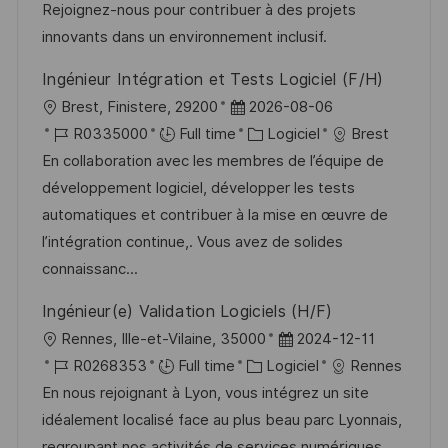
a
n
f
r
Rejoignez-nous pour contribuer à des projets
t
c
f
i
innovants dans un environnement inclusif.
i
e
i
e
Ingénieur Intégration et Tests Logiciel (F/H)
o
d
c
l
D
Brest, Finistere, 29200
2026-08-06
n
u
h
o
R
a
C
R0335000
Full time
Logiciel
Brest
p
a
c
é
t
a
En collaboration avec les membres de l’équipe de
o
g
a
f
e
t
développement logiciel, développer les tests
s
e
l
é
d
é
automatiques et contribuer à la mise en œuvre de
t
i
r
’
g
l’intégration continue,. Vous avez de solides
e
s
e
a
o
connaissanc...
a
n
f
r
Ingénieur(e) Validation Logiciels (H/F)
t
c
f
i
l
D
Rennes, Ille-et-Vilaine, 35000
2024-12-11
i
e
i
e
o
R
C
a
R0268353
Full time
Logiciel
Rennes
o
d
c
c
é
a
t
En nous rejoignant à Lyon, vous intégrez un site
n
u
h
a
f
t
e
idéalement localisé face au plus beau parc Lyonnais,
p
a
l
é
é
d
regroupant nos activités de services numériques