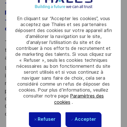
- Aptitude à engager et influencer les
parties prenantes
En cliquant sur “Accepter les cookies”, vous
- Créativité pour satisfaire pleinement le
acceptez que Thales et ses partenaires
client
déposent des cookies sur votre appareil afin
d’améliorer la navigation sur le site,
Thales, entreprise Handi-Engagée, reconnait
d’analyser l’utilisation du site et de
contribuer à nos efforts de recrutement et
tous les talents. La diversité est notre meilleur
de marketing des talents. Si vous cliquez sur
atout. Postulez et rejoignez nous !
« Refuser », seuls les cookies techniques
nécessaires au bon fonctionnement du site
Le poste pouvant nécessiter d'accéder à des
seront utilisés et si vous continuez à
informations relevant du secret de la défense
naviguer sans faire de choix, cela sera
nationale, la personne retenue fera l'objet d'une
considéré comme un refus de déposer des
cookies. Pour plus d’informations, veuillez
procédure d’habilitation, conformément aux
consulter notre page
Paramètres des
dispositions des articles R.2311-1 et suivants du
cookies
.
Code de la défense et de l’IGI 1300 SGDSN/PSE
du 09 août 2021.
Refuser
Accepter