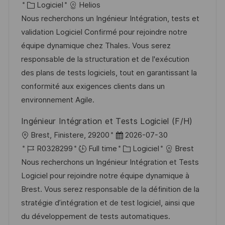
c
a
C
é
Logiciel
Helios
g
s
a
t
a
f
Nous recherchons un Ingénieur Intégration, tests et
e
t
l
e
t
é
validation Logiciel Confirmé pour rejoindre notre
e
i
d
é
r
équipe dynamique chez Thales. Vous serez
s
’
g
e
responsable de la structuration et de l'exécution
a
a
o
n
des plans de tests logiciels, tout en garantissant la
t
f
r
c
conformité aux exigences clients dans un
i
f
i
e
environnement Agile.
o
i
e
d
Ingénieur Intégration et Tests Logiciel (F/H)
n
c
u
l
D
Brest, Finistere, 29200
2026-07-30
h
p
o
R
a
C
R0328299
Full time
Logiciel
Brest
a
o
c
é
t
a
Nous recherchons un Ingénieur Intégration et Tests
g
s
a
f
e
t
Logiciel pour rejoindre notre équipe dynamique à
e
t
l
é
d
é
Brest. Vous serez responsable de la définition de la
e
i
r
’
g
stratégie d’intégration et de test logiciel, ainsi que
s
e
a
o
du développement de tests automatiques.