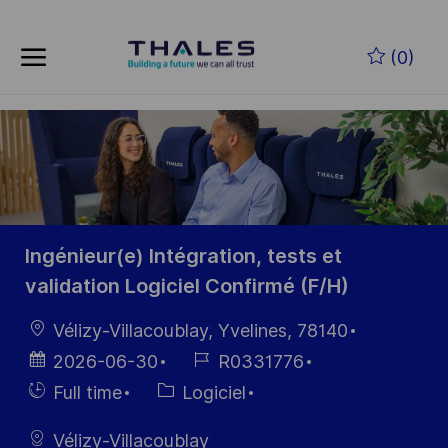
Skip to main content
Skip to main content
(0)
-
-
Ingénieur(e) Intégration, tests et
validation Logiciel Confirmé (F/H)
localisation
Vélizy-Villacoublay, Yvelines, 78140
Date
Référence
2026-06-30
R0331776
d’affichage
du poste
Hiring
Catégorie
Full time
Logiciel
Type
Vélizy-Villacoublay