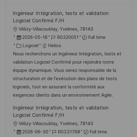
Ingénieur Intégration, tests et validation
Logiciel Confirmé F/H
l
Vélizy-Villacoublay, Yvelines, 78140
o
D
R
2026-05-18
R0320051
Full time
c
a
C
é
Logiciel
Helios
a
t
a
f
Nous recherchons un Ingénieur Intégration, tests et
l
e
t
é
validation Logiciel Confirmé pour rejoindre notre
i
d
é
r
équipe dynamique. Vous serez responsable de la
s
’
g
e
structuration et de l'exécution des plans de tests
a
a
o
n
logiciels, tout en assurant la conformité aux
t
f
r
c
exigences clients dans un environnement Agile.
i
f
i
e
Ingénieur Intégration, tests et validation
o
i
e
d
Logiciel Confirmé F/H
n
c
u
l
Vélizy-Villacoublay, Yvelines, 78140
h
p
o
D
R
2026-06-30
R0331768
Full time
a
o