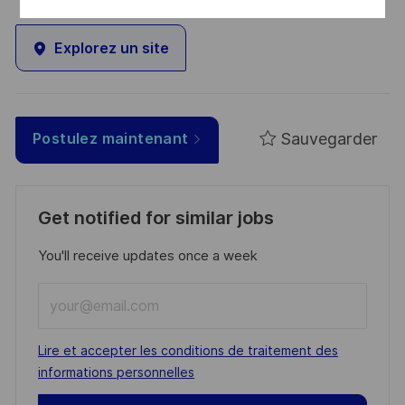
Explorez un site
Sauvegarder
Postulez maintenant
Get notified for similar jobs
You'll receive updates once a week
Enter
Email
address
Required
Lire et accepter les conditions de traitement des
(Required)
informations personnelles