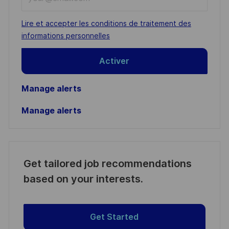
Email
address
Required
Lire et accepter les conditions de traitement des
(Required)
informations personnelles
Activer
Manage alerts
Manage alerts
Get tailored job recommendations
based on your interests.
Get Started