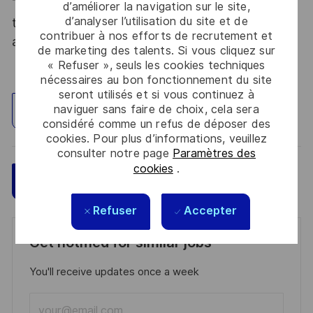
Thales, entreprise Handi-Engagée, reconnait
d’améliorer la navigation sur le site,
d’analyser l’utilisation du site et de
tous les talents. La diversité est notre meilleur
contribuer à nos efforts de recrutement et
atout. Postulez et rejoignez nous !
de marketing des talents. Si vous cliquez sur
« Refuser », seuls les cookies techniques
nécessaires au bon fonctionnement du site
seront utilisés et si vous continuez à
naviguer sans faire de choix, cela sera
Explorez un site
considéré comme un refus de déposer des
cookies. Pour plus d’informations, veuillez
consulter notre page
Paramètres des
cookies
.
Sauvegarder
Postulez maintenant
Refuser
Accepter
Get notified for similar jobs
You'll receive updates once a week
Enter