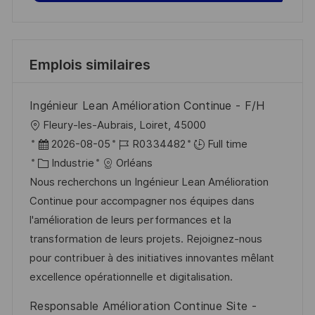
Emplois similaires
Ingénieur Lean Amélioration Continue - F/H
l
Fleury-les-Aubrais, Loiret, 45000
o
D
R
2026-08-05
R0334482
Full time
c
a
C
é
Industrie
Orléans
a
t
a
f
Nous recherchons un Ingénieur Lean Amélioration
l
e
t
é
Continue pour accompagner nos équipes dans
i
d
é
r
l'amélioration de leurs performances et la
s
’
g
e
transformation de leurs projets. Rejoignez-nous
a
a
o
n
pour contribuer à des initiatives innovantes mêlant
t
f
r
c
excellence opérationnelle et digitalisation.
i
f
i
e
Responsable Amélioration Continue Site -
o
i
e
d