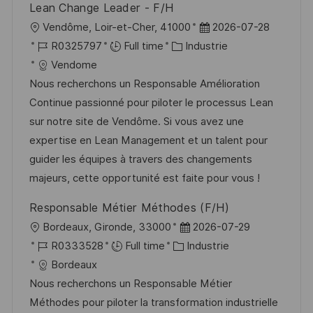
Lean Change Leader - F/H
n
c
u
l
D
Vendôme, Loir-et-Cher, 41000
2026-07-28
h
p
o
R
C
a
R0325797
Full time
Industrie
a
o
c
é
a
t
Vendome
g
s
a
f
t
e
Nous recherchons un Responsable Amélioration
e
t
l
é
é
d
Continue passionné pour piloter le processus Lean
e
i
r
g
’
sur notre site de Vendôme. Si vous avez une
s
e
o
a
expertise en Lean Management et un talent pour
a
n
r
f
guider les équipes à travers des changements
t
c
i
f
majeurs, cette opportunité est faite pour vous !
i
e
e
i
Responsable Métier Méthodes (F/H)
o
d
c
l
D
Bordeaux, Gironde, 33000
2026-07-29
n
u
h
o
R
C
a
R0333528
Full time
Industrie
p
a
c
é
a
t
Bordeaux
o
g
a
f
t
e
Nous recherchons un Responsable Métier
s
e
l
é
é
d
Méthodes pour piloter la transformation industrielle
t