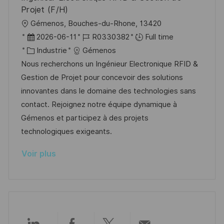
i
e
e
i
Projet (F/H)
o
d
c
l
Gémenos, Bouches-du-Rhone, 13420
n
u
h
o
D
R
2026-06-11
R0330382
Full time
p
a
c
a
C
é
Industrie
Gémenos
o
g
a
t
a
f
Nous recherchons un Ingénieur Electronique RFID &
s
e
l
e
t
é
Gestion de Projet pour concevoir des solutions
t
i
d
é
r
innovantes dans le domaine des technologies sans
e
s
’
g
e
contact. Rejoignez notre équipe dynamique à
a
a
o
n
Gémenos et participez à des projets
t
f
r
c
technologiques exigeants.
i
f
i
e
Voir plus
o
i
e
d
n
c
u
h
p
a
o
g
s