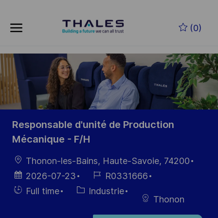
Skip to main content
Skip to main content
(0)
-
-
Responsable d'unité de Production
Mécanique - F/H
localisation
Thonon-les-Bains, Haute-Savoie, 74200
Date
Référence
2026-07-23
R0331666
d’affichage
du poste
Hiring
Catégorie
Full time
Industrie
Thonon
Type