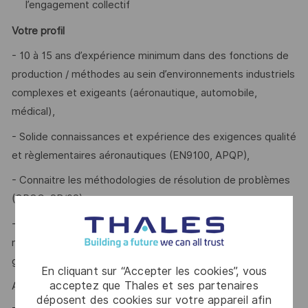
l’engagement collectif
Votre profil
- 10 à 15 ans d’expérience minimum dans des fonctions de
production / méthodes au sein d’environnements industriels
complexes et exigeants (aéronautique, automobile,
médical),
- Solide connaissances et expérience des exigences qualité
et règlementaires aéronautiques (EN9100, APQP),
- Connaitre les méthodologies de résolution de problèmes
(QRQC, 8D/9S),
- Pratique reconnue de l’industrialisation de pièces
mécaniques à forte valeur ajoutée technologique, et de la
gestion d’équipes/projets transverses.
En cliquant sur “Accepter les cookies”, vous
acceptez que Thales et ses partenaires
Alors ce poste est fait pour vous !
déposent des cookies sur votre appareil afin