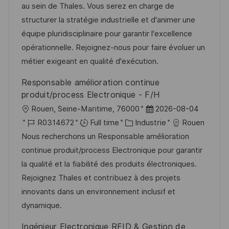
i
r
g
’
au sein de Thales. Vous serez en charge de
e
s
e
o
a
structurer la stratégie industrielle et d'animer une
a
n
r
f
équipe pluridisciplinaire pour garantir l'excellence
t
c
i
f
opérationnelle. Rejoignez-nous pour faire évoluer un
i
e
e
i
métier exigeant en qualité d'exécution.
o
d
c
Responsable amélioration continue
n
u
h
produit/process Electronique - F/H
p
a
l
D
Rouen, Seine-Maritime, 76000
2026-08-04
o
g
o
R
C
a
R0314672
Full time
Industrie
Rouen
s
e
c
é
a
t
Nous recherchons un Responsable amélioration
t
a
f
t
e
continue produit/process Electronique pour garantir
e
l
é
é
d
la qualité et la fiabilité des produits électroniques.
i
r
g
’
Rejoignez Thales et contribuez à des projets
s
e
o
a
innovants dans un environnement inclusif et
a
n
r
f
dynamique.
t
c
i
f
Ingénieur Electronique RFID & Gestion de