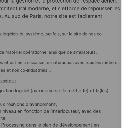
r la gestion et la protection de l'espace aérien.
chitectural moderne, et s'efforce de repousser les
s. Au sud de Paris, notre site est facilement
s logiciels du système, parfois, sur le site de nos co-
de matériel opérationnel ainsi que de simulateurs.
s et est en croissance, en interaction avec tous les métiers :
es et nos co-industriels...
vantes :
égration logiciel (autonome sur la méthode) et la(les)
aux réunions d'avancement,
 niveau en fonction de l'interlocuteur, avec des
rte,
 du Processing dans le plan de développement en