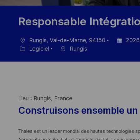
Responsable Intégratio
Rungis, Val-de-Marne, 94150
2026
localisation
Date
Logiciel
Rungis
Catégorie
d’affichage
Lieu : Rungis, France
Construisons ensemble un 
Thales est un leader mondial des hautes technologies spé
Aéronautique & Spatial, et Cyber & Digital. Il développe 