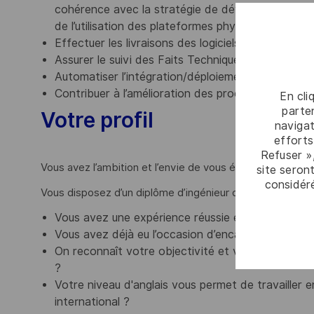
cohérence avec la stratégie de développement de
de l’utilisation des plateformes physiques et virtue
Effectuer les livraisons des logiciels du système a
Assurer le suivi des Faits Techniques : analyser, re
Automatiser l’intégration/déploiement et appliquer
Contribuer à l’amélioration des processus, méthod
En cli
parten
Votre profil
navigat
efforts
Refuser »
Vous avez l’ambition et l’envie de vous épanouir au cœur de
site seront
considér
Vous disposez d’un diplôme d’ingénieur ou équivalent Ba
Vous avez une expérience réussie en développemen
Vous avez déjà eu l’occasion d’encadrer et pilote
On reconnaît votre objectivité et votre capacit
?
Votre niveau d'anglais vous permet de travailler
international ?