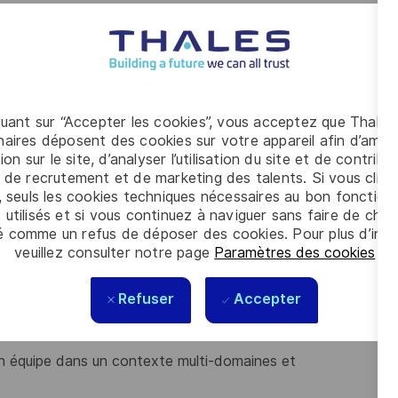
 le WPM, en visant l’optimisation du cône de tests et
lles
ux utilisateurs
produire et livrer les correctifs
 une logique d’intégration continue.
es de travail
quant sur “Accepter les cookies”, vous acceptez que Thales
aires déposent des cookies sur votre appareil afin d’améli
ion sur le site, d’analyser l’utilisation du site et de contribu
 de recrutement et de marketing des talents. Si vous cliqu
, seuls les cookies techniques nécessaires au bon fonctio
 la validation et de l’intégration logicielle ?
 utilisés et si vous continuez à naviguer sans faire de choi
é comme un refus de déposer des cookies. Pour plus d’info
c+5 et :
veuillez consulter notre page
Paramètres des cookies
.
t logiciel et intégration système ?
r une équipe de quelques personnes ?
Refuser
Accepter
é d'analyse et de méthode dans l'approche des problèmes
 en équipe dans un contexte multi-domaines et