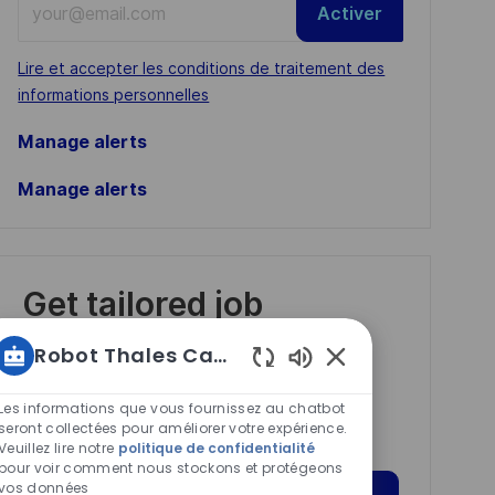
Activer
Email
address
Required
Lire et accepter les conditions de traitement des
(Required)
informations personnelles
Manage alerts
Manage alerts
Get tailored job
recommendations
Robot Thales Carrières
based on your
Sons
interests.
de
Les informations que vous fournissez au chatbot
chatbot
seront collectées pour améliorer votre expérience.
Veuillez lire notre
politique de confidentialité
activés
pour voir comment nous stockons et protégeons
vos données