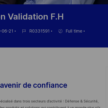
n Validation F.H
-06-21
R0331591
Full time
Référence
Hiring
du
Type
poste
avenir de confiance
cialisé dans trois secteurs d’activité : Défense & Sécurité,
des produits et solutions qui contribuent à un monde plus sûr,