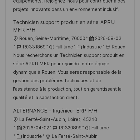
s
e
o
a
équipements. Rejoignez-nous pour contribuer à des
e
a
n
r
f
projets innovants dans un environnement inclusif.
t
c
i
f
Technicien support produit en série APRU
i
e
e
i
MFR F/H
o
d
c
l
D
Rouen, Seine-Maritime, 76000
2026-08-03
n
u
h
o
R
C
a
R0331869
Full time
Industrie
Rouen
p
a
c
é
a
t
Nous recherchons un Technicien support produit en
o
g
a
f
t
e
série APRU MFR pour rejoindre notre équipe
s
e
l
é
é
d
dynamique à Rouen. Vous serez responsable de la
t
i
r
g
’
gestion des problèmes techniques et de
e
s
e
o
a
l'assistance à la production, tout en garantissant la
a
n
r
f
qualité et la satisfaction client.
t
c
i
f
ALTERNANCE - Ingénieur ERP F/H
i
e
e
i
l
La Ferté-Saint-Aubin, Loiret, 45240
o
d
c
o
D
R
2026-04-02
R0320899
Full time
n
u
h
c
a
C
é
Industrie
La Ferté-Saint-Aubin
p
a