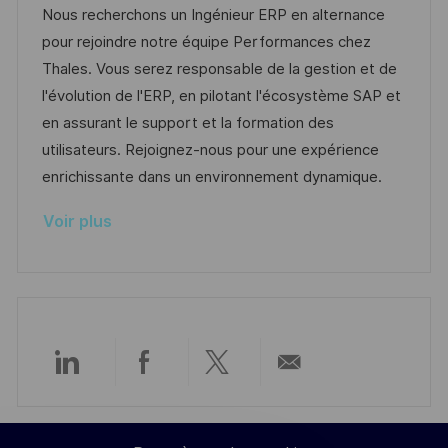
a
t
a
f
Nous recherchons un Ingénieur ERP en alternance
o
g
l
e
t
é
pour rejoindre notre équipe Performances chez
s
e
i
d
é
r
Thales. Vous serez responsable de la gestion et de
t
s
’
g
e
l'évolution de l'ERP, en pilotant l'écosystème SAP et
e
a
a
o
n
en assurant le support et la formation des
t
f
r
c
utilisateurs. Rejoignez-nous pour une expérience
i
f
i
e
enrichissante dans un environnement dynamique.
o
i
e
d
Voir plus
n
c
u
h
p
a
o
g
s
e
t
e
Partager
Partager
Partager
Partager
via
via
via
par