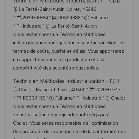
Technicien Méthodes industrialisation - CDD
n
u
h
l
La Ferté-Saint-Aubin, Loiret, 45240
p
a
o
D
R
2026-06-24
R0329688
Full time
o
g
c
a
C
é
Industrie
La Ferté-Saint-Aubin
s
e
a
t
a
f
Nous recherchons un Technicien Méthodes
t
l
e
t
é
industrialisation pour garantir la satisfaction client en
e
i
d
é
r
termes de coûts, qualité et délais. Vous apporterez
s
’
g
e
un support essentiel à la production et à la
a
a
o
n
compétitivité des activités industrielles.
t
f
r
c
Technicien Méthodes Industrialisation - F/H
i
f
i
e
l
D
Cholet, Maine-et-Loire, 49300
2026-07-17
o
i
e
d
o
R
C
a
R0334159
Full time
Industrie
Cholet
n
c
u
c
é
a
t
Nous recherchons un Technicien Méthodes
h
p
a
f
t
e
Industrialisation pour rejoindre notre équipe à
a
o
l
é
é
d
Cholet. Vous serez responsable de l'optimisation
g
s
i
r
g
’
des procédés de fabrication et de la conformité des
e
t