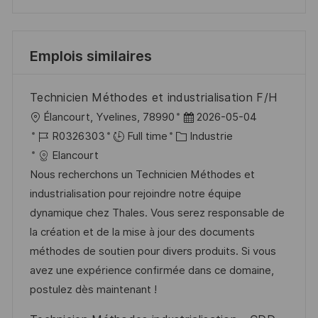
Emplois similaires
Technicien Méthodes et industrialisation F/H
l
D
Élancourt, Yvelines, 78990
2026-05-04
o
R
C
a
R0326303
Full time
Industrie
c
é
a
t
Elancourt
a
f
t
e
Nous recherchons un Technicien Méthodes et
l
é
é
d
industrialisation pour rejoindre notre équipe
i
r
g
’
dynamique chez Thales. Vous serez responsable de
s
e
o
a
la création et de la mise à jour des documents
a
n
r
f
méthodes de soutien pour divers produits. Si vous
t
c
i
f
avez une expérience confirmée dans ce domaine,
i
e
e
i
postulez dès maintenant !
o
d
c