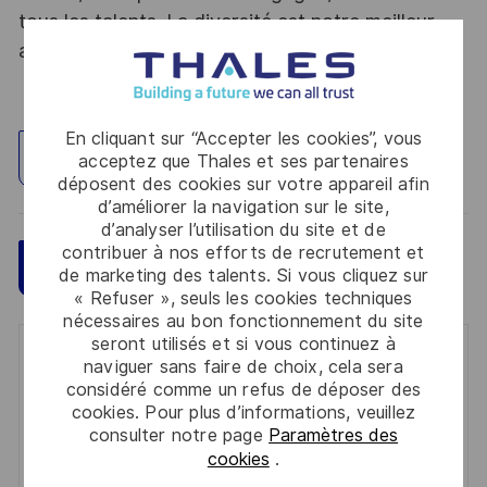
tous les talents. La diversité est notre meilleur
atout. Postulez et rejoignez nous !
En cliquant sur “Accepter les cookies”, vous
Explorez un site
acceptez que Thales et ses partenaires
déposent des cookies sur votre appareil afin
d’améliorer la navigation sur le site,
d’analyser l’utilisation du site et de
contribuer à nos efforts de recrutement et
Sauvegarder
Postulez maintenant
de marketing des talents. Si vous cliquez sur
« Refuser », seuls les cookies techniques
nécessaires au bon fonctionnement du site
seront utilisés et si vous continuez à
Get notified for similar jobs
naviguer sans faire de choix, cela sera
considéré comme un refus de déposer des
You'll receive updates once a week
cookies. Pour plus d’informations, veuillez
consulter notre page
Paramètres des
Enter
cookies
.
Email