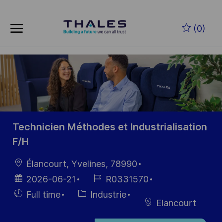
Skip to main content
Skip to main content
(0)
-
-
Technicien Méthodes et Industrialisation
F/H
localisation
Élancourt, Yvelines, 78990
Date
Référence
2026-06-21
R0331570
d’affichage
du poste
Hiring
Catégorie
Full time
Industrie
Elancourt
Type