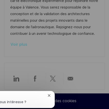
a
f
e
t
carte électronique expérimenté pour rejoindre notre
t
l
é
d
é
équipe à Valence. Vous serez responsable de la
e
i
r
’
g
conception et de la validation des architectures
s
e
a
o
matérielles pour des projets innovants dans le
a
n
f
r
domaine de l’aéronautique. Rejoignez-nous pour
t
c
f
i
contribuer à un avenir technologique de confiance.
i
e
i
e
Voir plus
o
d
c
n
u
h
p
a
o
g
s
e
t
Partager
Partager
Partager
Partager
e
via
via
via
par
Fermer
Paramètres des cookies
la
ous intéresse ?
LinkedIn
Facebook
twitter
e-
notification