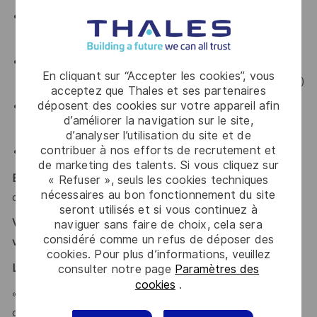
Une maîtrise les outils de vérification (Questa, Xcellium
ou VCS)
Une bonne connaissance des
protocoles de
En cliquant sur “Accepter les cookies”, vous
communication standards
(AMBA , Ethernet, CAN, I²C,…)
acceptez que Thales et ses partenaires
déposent des cookies sur votre appareil afin
Idéalement, une expérience de la
méthodologie de
d’améliorer la navigation sur le site,
vérification UMV
d’analyser l’utilisation du site et de
contribuer à nos efforts de recrutement et
Un bon niveau d’
Anglais technique
(lu, écrit, parlé)
de marketing des talents. Si vous cliquez sur
Excellent relationnel, autonomie et rigueur
sont des atouts
« Refuser », seuls les cookies techniques
nécessaires au bon fonctionnement du site
que l’on vous reconnait ?
seront utilisés et si vous continuez à
Vous vous reconnaissez ? Alors ce poste est fait pour
naviguer sans faire de choix, cela sera
considéré comme un refus de déposer des
vous !
cookies. Pour plus d’informations, veuillez
LE MOT DE L'EQUIPE
consulter notre page
Paramètres des
cookies
.
« Rejoindre notre équipe, c’est participer au
développement des technologies électroniques qui