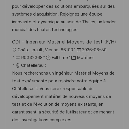
t
l
e
t
é
pour développer des solutions embarquées sur des
e
i
d
é
r
systèmes d'acquisition. Rejoignez une équipe
s
’
g
e
innovante et dynamique au sein de Thales, un leader
a
a
o
n
mondial des hautes technologies.
t
f
r
c
CDI - Ingénieur Matériel Moyens de test (F/H)
i
f
i
e
l
D
Châtellerault, Vienne, 86100
2026-06-30
o
i
e
d
o
R
C
a
R0332368
Full time
Matériel
n
c
u
c
é
a
t
Chatellerault
h
p
a
f
t
e
Nous recherchons un Ingénieur Matériel Moyens de
a
o
l
é
é
d
test expérimenté pour rejoindre notre équipe à
g
s
i
r
g
’
Châtellerault. Vous serez responsable du
e
t
s
e
o
a
développement matériel de nouveaux moyens de
e
a
n
r
f
test et de l'évolution de moyens existants, en
t
c
i
f
garantissant la sécurité de l’utilisateur et en menant
i
e
e
i
des investigations complexes.
o
d
c