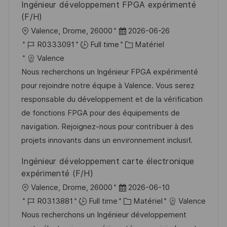
Ingénieur développement FPGA expérimenté
n
u
h
(F/H)
p
a
l
D
Valence, Drome, 26000
2026-06-26
o
g
o
R
a
C
R0333091
Full time
Matériel
s
e
c
é
t
a
Valence
t
a
f
e
t
Nous recherchons un Ingénieur FPGA expérimenté
e
l
é
d
é
pour rejoindre notre équipe à Valence. Vous serez
i
r
’
g
responsable du développement et de la vérification
s
e
a
o
de fonctions FPGA pour des équipements de
a
n
f
r
navigation. Rejoignez-nous pour contribuer à des
t
c
f
i
projets innovants dans un environnement inclusif.
i
e
i
e
Ingénieur développement carte électronique
o
d
c
expérimenté (F/H)
n
u
h
l
D
Valence, Drome, 26000
2026-06-10
p
a
o
R
a
C
R0313881
Full time
Matériel
Valence
o
g
c
é
t
a
Nous recherchons un Ingénieur développement
s
e