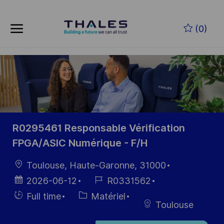
Skip to main content
Skip to main content
(0)
-
-
R0295461 Responsable Vérification
FPGA/ASIC Numérique - F/H
localisation
Toulouse, Haute-Garonne, 31000
Date
Référence
2026-06-12
R0331562
d’affichage
du poste
Hiring
Catégorie
Full time
Matériel
Toulouse
Type