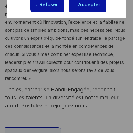
Refuser
Accepter
équiperont les satellites de demain. Chaque jour, nous
relevons des défis techniques exigeants dans un
environnement où l’innovation, l’excellence et la fiabilité ne
sont pas de simples ambitions, mais des nécessités. Nous
cultivons un esprit d’équipe fondé sur l’entraide, le partage
des connaissances et la montée en compétences de
chacun. Si vous aimez combiner expertise technique,
leadership et travail collectif pour contribuer à des projets
spatiaux d’envergure, alors nous serons ravis de vous
rencontrer. »
Thales, entreprise Handi-Engagée, reconnait
tous les talents. La diversité est notre meilleur
atout. Postulez et rejoignez nous !