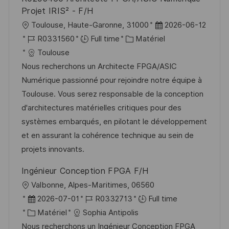
Projet IRIS² - F/H
l
D
Toulouse, Haute-Garonne, 31000
2026-06-12
o
R
C
a
R0331560
Full time
Matériel
c
é
a
t
Toulouse
a
f
t
e
Nous recherchons un Architecte FPGA/ASIC
l
é
é
d
Numérique passionné pour rejoindre notre équipe à
i
r
g
’
Toulouse. Vous serez responsable de la conception
s
e
o
a
d'architectures matérielles critiques pour des
a
n
r
f
systèmes embarqués, en pilotant le développement
t
c
i
f
et en assurant la cohérence technique au sein de
i
e
e
i
projets innovants.
o
d
c
Ingénieur Conception FPGA F/H
n
u
h
l
Valbonne, Alpes-Maritimes, 06560
p
a
o
D
R
2026-07-01
R0332713
Full time
o
g
c
a
C
é
Matériel
Sophia Antipolis
s
e
a
t
a
f
Nous recherchons un Ingénieur Conception FPGA