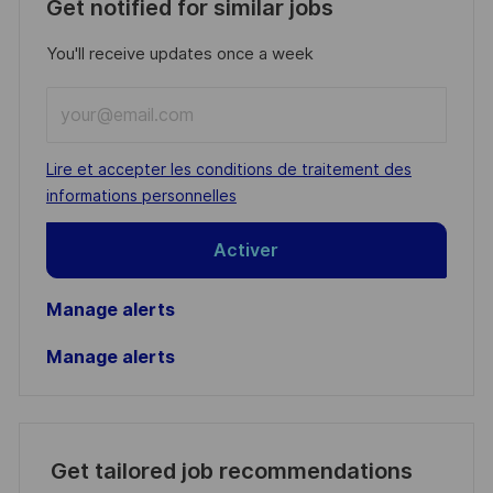
Get notified for similar jobs
You'll receive updates once a week
Enter
Email
address
Required
Lire et accepter les conditions de traitement des
(Required)
informations personnelles
Activer
Manage alerts
Manage alerts
Get tailored job recommendations