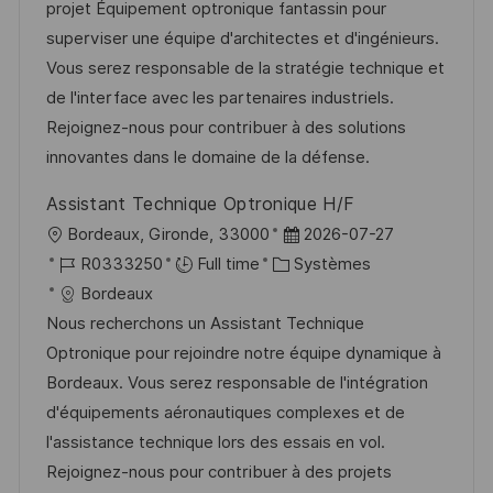
l
é
é
d
projet Équipement optronique fantassin pour
e
i
r
g
’
superviser une équipe d'architectes et d'ingénieurs.
s
e
o
a
Vous serez responsable de la stratégie technique et
a
n
r
f
de l'interface avec les partenaires industriels.
t
c
i
f
Rejoignez-nous pour contribuer à des solutions
i
e
e
i
innovantes dans le domaine de la défense.
o
d
c
Assistant Technique Optronique H/F
n
u
h
l
D
Bordeaux, Gironde, 33000
2026-07-27
p
a
o
R
C
a
R0333250
Full time
Systèmes
o
g
c
é
a
t
Bordeaux
s
e
a
f
t
e
Nous recherchons un Assistant Technique
t
l
é
é
d
Optronique pour rejoindre notre équipe dynamique à
e
i
r
g
’
Bordeaux. Vous serez responsable de l'intégration
s
e
o
a
d'équipements aéronautiques complexes et de
a
n
r
f
l'assistance technique lors des essais en vol.
t
c
i
f
Rejoignez-nous pour contribuer à des projets