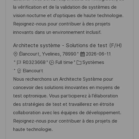
s
e
o
a
la vérification et de la validation de systèmes de
a
n
r
f
vision nocturne et d'optiques de haute technologie.
t
c
i
f
Rejoignez-nous pour contribuer à des projets
i
e
e
i
innovants dans un environnement inclusif.
o
d
c
Architecte système - Solutions de test (F/H)
n
u
h
l
D
Élancourt, Yvelines, 78990
2026-06-11
p
a
o
R
C
a
R0323668
Full time
Systèmes
o
g
c
é
a
t
Elancourt
s
e
a
f
t
e
Nous recherchons un Architecte Système pour
t
l
é
é
d
concevoir des solutions innovantes en moyens de
e
i
r
g
’
test optronique. Vous participerez à l'élaboration
s
e
o
a
des stratégies de test et travaillerez en étroite
a
n
r
f
collaboration avec les équipes de développement.
t
c
i
f
Rejoignez-nous pour contribuer à des projets de
i
e
e
i
haute technologie.
o
d
c