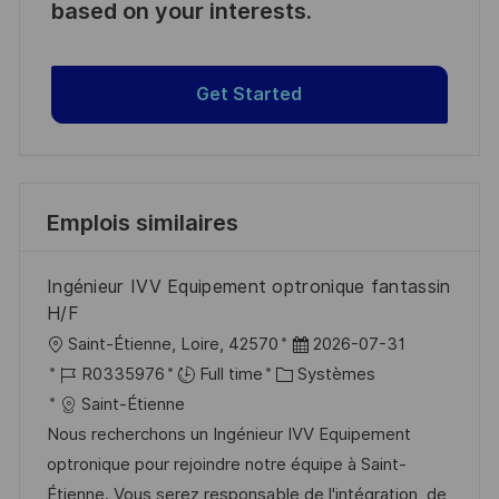
based on your interests.
Get Started
Emplois similaires
Ingénieur IVV Equipement optronique fantassin
H/F
l
D
Saint-Étienne, Loire, 42570
2026-07-31
o
R
C
a
R0335976
Full time
Systèmes
c
é
a
t
Saint-Étienne
a
f
t
e
Nous recherchons un Ingénieur IVV Equipement
l
é
é
d
optronique pour rejoindre notre équipe à Saint-
i
r
g
’
Étienne. Vous serez responsable de l'intégration, de