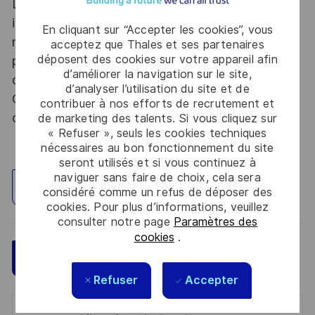
Le poste pouvant nécessiter d'accéder à des
informations relevant du secret de la défense
En cliquant sur “Accepter les cookies”, vous
nationale, la personne retenue fera l'objet d'une
acceptez que Thales et ses partenaires
déposent des cookies sur votre appareil afin
procédure d’habilitation, conformément aux
d’améliorer la navigation sur le site,
dispositions des articles R.2311-1 et suivants du
d’analyser l’utilisation du site et de
Code de la défense et de l’IGI 1300 SGDSN/PSE
contribuer à nos efforts de recrutement et
du 09 août 2021.
de marketing des talents. Si vous cliquez sur
« Refuser », seuls les cookies techniques
nécessaires au bon fonctionnement du site
seront utilisés et si vous continuez à
naviguer sans faire de choix, cela sera
Explorez un site
considéré comme un refus de déposer des
cookies. Pour plus d’informations, veuillez
consulter notre page
Paramètres des
cookies
.
Sauvegarder
Postulez maintenant
Refuser
Accepter