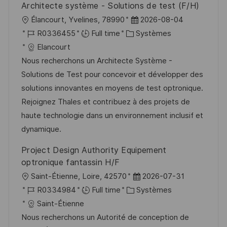
Architecte système - Solutions de test (F/H)
n
u
h
l
D
Élancourt, Yvelines, 78990
2026-08-04
p
a
o
R
C
a
R0336455
Full time
Systèmes
o
g
c
é
a
t
Elancourt
s
e
a
f
t
e
Nous recherchons un Architecte Système -
t
l
é
é
d
Solutions de Test pour concevoir et développer des
e
i
r
g
’
solutions innovantes en moyens de test optronique.
s
e
o
a
Rejoignez Thales et contribuez à des projets de
a
n
r
f
haute technologie dans un environnement inclusif et
t
c
i
f
dynamique.
i
e
e
i
Project Design Authority Equipement
o
d
c
optronique fantassin H/F
n
u
h
l
D
Saint-Étienne, Loire, 42570
2026-07-31
p
a
o
R
C
a
R0334984
Full time
Systèmes
o
g
c
é
a
t
Saint-Étienne
s
e
a
f
t
e
Nous recherchons un Autorité de conception de
t