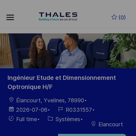
Skip to main content
Skip to main content
(0)
-
-
Ingénieur Etude et Dimensionnement
Optronique H/F
localisation
Élancourt, Yvelines, 78990
Date
Référence
2026-07-06
R0331557
d’affichage
du poste
Hiring
Catégorie
Full time
Systèmes
Elancourt
Type