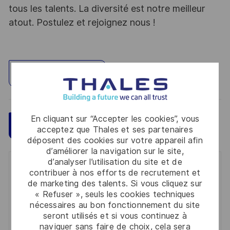
tous les talents. La diversité est notre meilleur
atout. Postulez et rejoignez nous !
Explorez un site
En cliquant sur “Accepter les cookies”, vous
Sauvegarder
Postulez maintenant
acceptez que Thales et ses partenaires
déposent des cookies sur votre appareil afin
d’améliorer la navigation sur le site,
d’analyser l’utilisation du site et de
Get notified for similar jobs
contribuer à nos efforts de recrutement et
de marketing des talents. Si vous cliquez sur
You'll receive updates once a week
« Refuser », seuls les cookies techniques
nécessaires au bon fonctionnement du site
Enter
seront utilisés et si vous continuez à
naviguer sans faire de choix, cela sera
Email