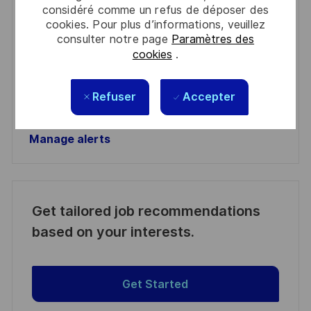
considéré comme un refus de déposer des
address
Required
Lire et accepter les conditions de traitement des
cookies. Pour plus d’informations, veuillez
(Required)
informations personnelles
consulter notre page
Paramètres des
cookies
.
Activer
Refuser
Accepter
Manage alerts
Manage alerts
Get tailored job recommendations
based on your interests.
Get Started