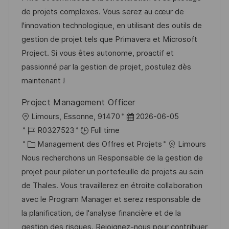
e
i
r
é
’
de projets complexes. Vous serez au cœur de
s
e
g
a
l'innovation technologique, en utilisant des outils de
a
n
o
f
gestion de projet tels que Primavera et Microsoft
t
c
r
f
Project. Si vous êtes autonome, proactif et
i
e
i
i
passionné par la gestion de projet, postulez dès
o
d
e
c
maintenant !
n
u
h
Project Management Officer
p
a
l
D
Limours, Essonne, 91470
2026-06-05
o
g
o
R
a
R0327523
Full time
s
e
c
é
C
t
Management des Offres et Projets
Limours
t
a
f
a
e
Nous recherchons un Responsable de la gestion de
e
l
é
t
d
projet pour piloter un portefeuille de projets au sein
i
r
é
’
de Thales. Vous travaillerez en étroite collaboration
s
e
g
a
avec le Program Manager et serez responsable de
a
n
o
f
la planification, de l'analyse financière et de la
t
c
r
f
gestion des risques. Rejoignez-nous pour contribuer