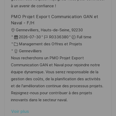
i
e
i
i
à un avenir de confiance !
o
d
e
c
PMO Projet Export Communication GAN et
n
u
h
Naval - F/H
p
a
l
Gennevilliers, Hauts-de-Seine, 92230
o
g
o
D
R
2026-07-30
R0336380
Full time
s
e
c
a
C
é
Management des Offres et Projets
t
a
t
a
f
Gennevilliers
e
l
e
t
é
Nous recherchons un PMO Projet Export
i
d
é
r
Communication GAN et Naval pour rejoindre notre
s
’
g
e
équipe dynamique. Vous serez responsable de la
a
a
o
n
gestion des coûts, de la planification des activités
t
f
r
c
et de l'amélioration continue des processus projets.
i
f
i
e
Rejoignez-nous pour contribuer à des projets
o
i
e
d
innovants dans le secteur naval.
n
c
u
Voir plus
h
p