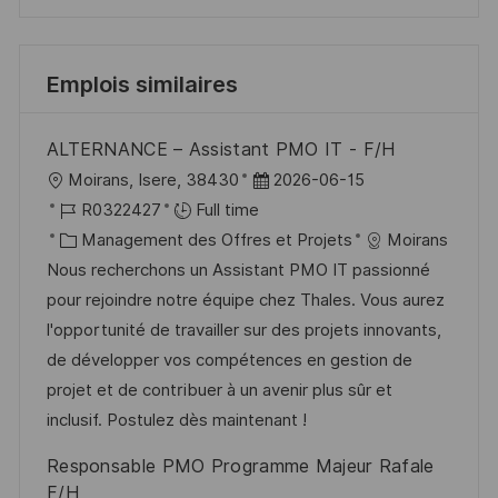
Emplois similaires
ALTERNANCE – Assistant PMO IT - F/H
l
D
Moirans, Isere, 38430
2026-06-15
o
R
a
R0322427
Full time
c
é
C
t
Management des Offres et Projets
Moirans
a
f
a
e
Nous recherchons un Assistant PMO IT passionné
l
é
t
d
pour rejoindre notre équipe chez Thales. Vous aurez
i
r
é
’
l'opportunité de travailler sur des projets innovants,
s
e
g
a
de développer vos compétences en gestion de
a
n
o
f
projet et de contribuer à un avenir plus sûr et
t
c
r
f
inclusif. Postulez dès maintenant !
i
e
i
i
Responsable PMO Programme Majeur Rafale
o
d
e
c
F/H