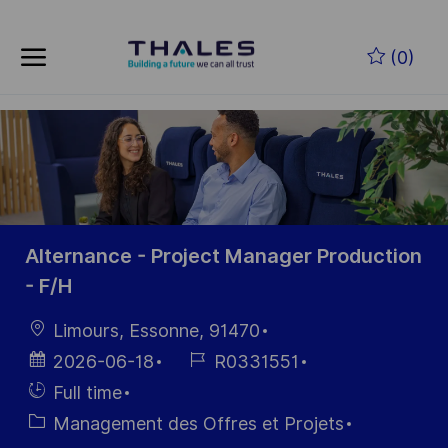
Skip to main content
Skip to main content
(0)
-
-
Alternance - Project Manager Production
- F/H
localisation
Limours, Essonne, 91470
Date
Référence
2026-06-18
R0331551
d’affichage
du poste
Hiring
Full time
Type
Catégorie
Management des Offres et Projets