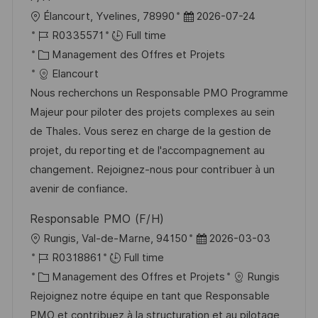
n
u
h
l
D
Élancourt, Yvelines, 78990
2026-07-24
p
a
o
R
a
R0335571
Full time
o
g
c
é
C
t
Management des Offres et Projets
s
e
a
f
a
e
Elancourt
t
l
é
t
d
Nous recherchons un Responsable PMO Programme
e
i
r
é
’
Majeur pour piloter des projets complexes au sein
s
e
g
a
de Thales. Vous serez en charge de la gestion de
a
n
o
f
projet, du reporting et de l'accompagnement au
t
c
r
f
changement. Rejoignez-nous pour contribuer à un
i
e
i
i
avenir de confiance.
o
d
e
c
Responsable PMO (F/H)
n
u
h
l
D
Rungis, Val-de-Marne, 94150
2026-03-03
p
a
o
R
a
R0318861
Full time
o
g
c
é
C
t
Management des Offres et Projets
Rungis
s
e
a
f
a
e
Rejoignez notre équipe en tant que Responsable
t
l
é
t
d
PMO et contribuez à la structuration et au pilotage