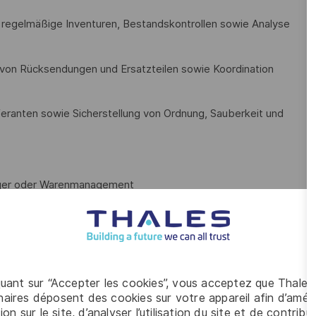
regelmäßige Inventuren, Bestandskontrollen sowie Analyse
von Rücksendungen und Ersatzteilen sowie Koordination
eranten sowie Sicherstellung von Ordnung, Sauberkeit und
Lager oder Warenmanagement
e zum Verständnis und zur Umsetzung von
were Gegenstände sicher zu bewegen
rtbezogene Transport- und Lieferaufgaben im Raum Berlin
quant sur “Accepter les cookies”, vous acceptez que Thales
aires déposent des cookies sur votre appareil afin d’améli
itsweise im operativen Umfeld
ion sur le site, d’analyser l’utilisation du site et de contribu