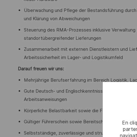
Überwachung und Pflege der Bestandsführung durch 
und Klärung von Abweichungen
Steuerung des RMA-Prozesses inklusive Verwaltung 
standortübergreifender Lieferungen
Zusammenarbeit mit externen Dienstleistern und Lief
Arbeitssicherheit im Lager- und Logistikumfeld
Darauf freuen wir uns:
Mehrjährige Berufserfahrung im Bereich Logistik, 
Gute Deutsch- und Englischkenntnisse, insbesonder
Arbeitsanweisungen
Körperliche Belastbarkeit sowie die Fähigkeit, sch
Gültiger Führerschein sowie Bereitschaft für stando
En cli
parten
Selbstständige, zuverlässige und strukturierte Arbe
navigat