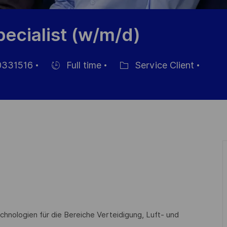
pecialist (w/m/d)
331516
Full time
Service Client
ce
Hiring
Catégorie
Type
chnologien für die Bereiche Verteidigung, Luft- und