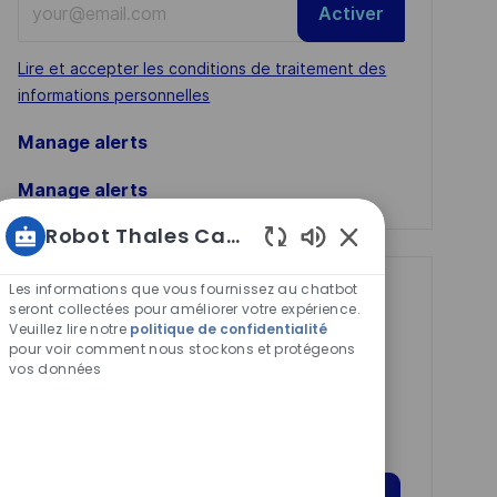
Activer
Email
address
Required
Lire et accepter les conditions de traitement des
(Required)
informations personnelles
Manage alerts
Manage alerts
Robot Thales Carrières
Sons
de
Les informations que vous fournissez au chatbot
Get tailored job
chatbot
seront collectées pour améliorer votre expérience.
recommendations
Veuillez lire notre
politique de confidentialité
activés
pour voir comment nous stockons et protégeons
based on your
vos données
interests.