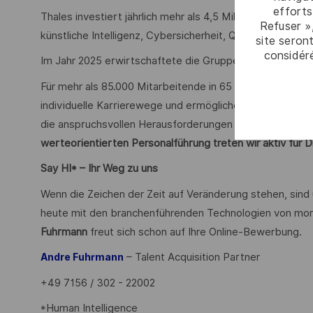
efforts
Thales investiert jährlich mehr als 4,5 Milliarden Euro i
Refuser »
künstliche Intelligenz, Cybersicherheit, Quanten- und C
site seront
considér
Im Jahr 2025 erwirtschaftete die Gruppe einen Umsatz vo
Für mehr als 85.000 Mitarbeitende in 65 Ländern eröffn
individuelle Karrierewege und ermöglichen kreative Freir
die anspruchsvollen Herausforderungen unserer Zeit sich
werteorientierten Personalführung treten wir aktiv für Di
Say HI* – Ihr Weg zu uns
Wenn die Zeichen der Zeit auf Veränderung stehen, sind
heute mit den branchenführenden Technologien von mor
Fuhrmann
freut sich schon auf Ihre Online-Bewerbung.
– Talent Acquisition Partner
Andre Fuhrmann
+49 7156 / 302 - 22002
*Human Intelligence