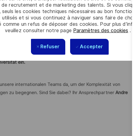
 de recrutement et de marketing des talents. Si vous cliqu
n Forschung und Entwicklung in Schlüsseltechnologien wie
, seuls les cookies techniques nécessaires au bon fonctio
loud-Technologien.
 utilisés et si vous continuez à naviguer sans faire de choi
é comme un refus de déposer des cookies. Pour plus d’info
n 22,1 Milliarden Euro.
veuillez consulter notre page
Paramètres des cookies
.
en wir zukunftsweisende Perspektiven, verwirklichen
äume. Dies gelingt durch Mut, Vielfalt und den festen Willen,
Refuser
Accepter
erer und inklusiver zu gestalten.
Mit unserer nachhaltigen,
versität ein.
 unsere internationalen Teams da, um der Komplexität von
gen zu begegnen. Sind Sie dabei? Ihr Ansprechpartner
Andre