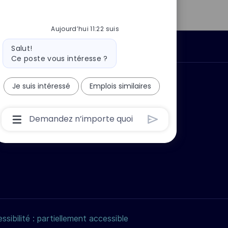
mail
Aujourd’hui 11:22 suis
Message
Données personnelles
Salut!
du
Ce poste vous intéresse ?
bot
 ?
Pourquoi nous rejoindre ?
Je suis intéressé
Emplois similaires
Boîte
De
Saisie
De
L’utilisateur
Du
Chatbot
Avec
Bouton
D’envoi
ssibilité : partiellement accessible