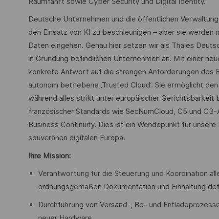
Raumfahrt sowie Cyber Security und Digital Identity.
Deutsche Unternehmen und die öffentlichen Verwaltungen 
den Einsatz von KI zu beschleunigen – aber sie werden n
Daten eingehen. Genau hier setzen wir als Thales Deuts
in Gründung befindlichen Unternehmen an. Mit einer ne
konkrete Antwort auf die strengen Anforderungen des BSI.
autonom betriebene ‚Trusted Cloud‘. Sie ermöglicht den 
während alles strikt unter europäischer Gerichtsbarkei
französischer Standards wie SecNumCloud, C5 und C3-A 
Business Continuity. Dies ist ein Wendepunkt für unsere
souveränen digitalen Europa.
Ihre Mission:
Verantwortung für die Steuerung und Koordination all
ordnungsgemäßen Dokumentation und Einhaltung defi
Durchführung von Versand-, Be- und Entladeprozesse
neuer Hardware