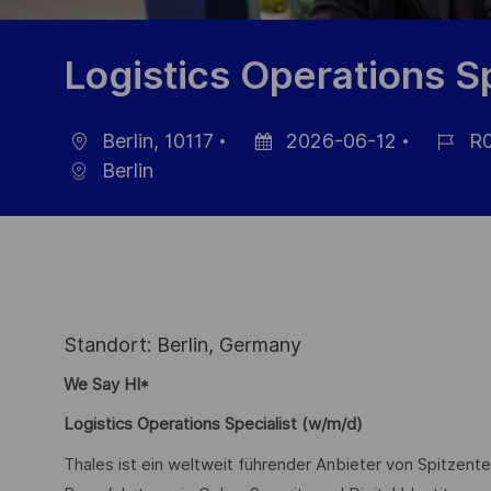
Logistics Operations S
Berlin, 10117
2026-06-12
R0
localisation
Date
Référen
Berlin
d’affichage
du
poste
Standort: Berlin, Germany
We Say HI*
Logistics Operations Specialist (w/m/d)
Thales ist ein weltweit führender Anbieter von Spitzente