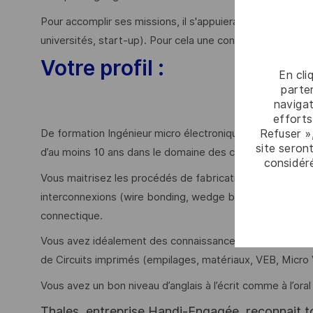
Pour accomplir ses missions, il s'appuiera sur les comp
universités, start-up). Pour cela une connaissance des 
Votre profil :
En cli
parten
navigat
efforts
Refuser »
De formation Ingénieur micro électronique ou procédés 
site seront
d’au moins 10 ans dans le domaine des cartes électroniq
considér
Vous maitrisez les procédés de fabrication de cartes éle
interconnexions (wire bonding, wedge bonding ), encaps
connectique.
Vous avez idéalement des connaissances des normes I
de Circuits imprimés (empilages, matériaux, VEB, Micro 
Vous avez un bon niveau d’anglais à l’écrit comme à l’oral
Thales, entreprise Handi-Engagée, reconnait tou