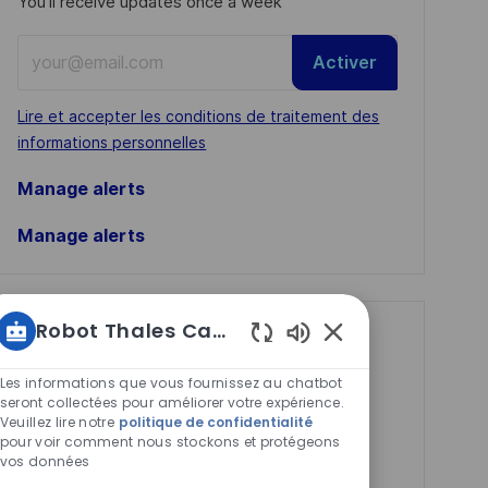
You'll receive updates once a week
Enter
Activer
Email
address
Required
Lire et accepter les conditions de traitement des
(Required)
informations personnelles
Manage alerts
Manage alerts
Robot Thales Carrières
Get tailored job
Sons
recommendations
de
Les informations que vous fournissez au chatbot
chatbot
seront collectées pour améliorer votre expérience.
based on your
Veuillez lire notre
politique de confidentialité
activés
interests.
pour voir comment nous stockons et protégeons
vos données