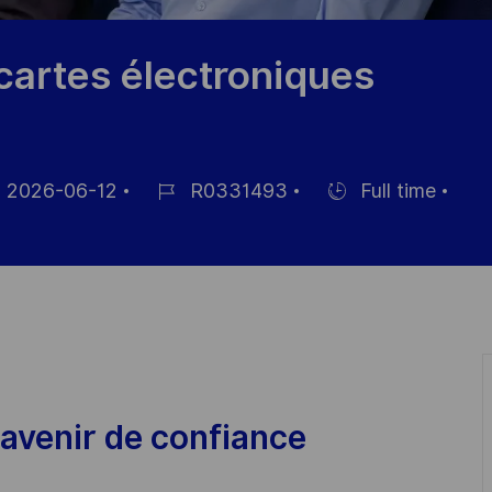
cartes électroniques
2026-06-12
R0331493
Full time
Référence
Hiring
ichage
du
Type
poste
avenir de confiance