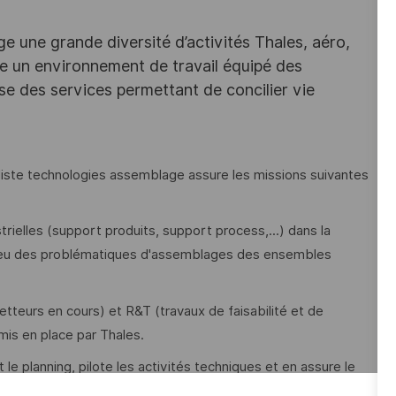
e une grande diversité d’activités Thales, aéro,
ffre un environnement de travail équipé des
e des services permettant de concilier vie
ialiste technologies assemblage assure les missions suivantes
ielles (support produits, support process,...) dans la
 jeu des problématiques d'assemblages des ensembles
teurs en cours) et R&T (travaux de faisabilité et de
mis en place par Thales.
le planning, pilote les activités techniques et en assure le