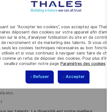
étences & moyens internes et externes (laboratoires,
analyses technologique est nécessaire.
quant sur “Accepter les cookies”, vous acceptez que Thales
aires déposent des cookies sur votre appareil afin d’améli
ion sur le site, d’analyser l’utilisation du site et de contribu
 de recrutement et de marketing des talents. Si vous cliqu
, seuls les cookies techniques nécessaires au bon fonctio
des cartes électroniques , vous avez une expérience réussie
 utilisés et si vous continuez à naviguer sans faire de choi
ues.
é comme un refus de déposer des cookies. Pour plus d’info
veuillez consulter notre page
Paramètres des cookies
.
ctronique ainsi que les procédés de câblage filaire et
ulation (procédés spéciaux de resinage / enrobage),
Refuser
Accepter
PC, JEDEC, MIL-STD et des connaissance des technologies
Via etc).
 ?
s les talents. La diversité est notre meilleur