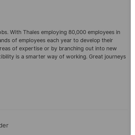
obs. With Thales employing 80,000 employees in
sands of employees each year to develop their
areas of expertise or by branching out into new
ibility is a smarter way of working. Great journeys
der