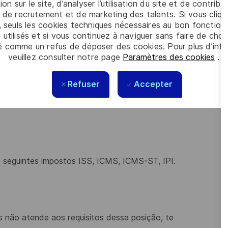
ion sur le site, d’analyser l’utilisation du site et de contribu
 de recrutement et de marketing des talents. Si vous cliqu
e
homologação
de
regras
de
impostos
em
sistemas
, seuls les cookies techniques nécessaires au bon fonctio
issão
e
entrada
de
notas
ou
qualquer
outra
 utilisés et si vous continuez à naviguer sans faire de choi
é comme un refus de déposer des cookies. Pour plus d’info
l, Power BI, automações, AI, ferramentas fiscais.
veuillez consulter notre page
Paramètres des cookies
.
Refuser
Accepter
 seguintes impostos ISS, ICMS, ICMS-ST, IPI.
 não atende aos requisitos dessa posição, te