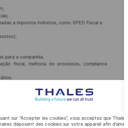
I;
ais;
onadas a impostos indiretos, como SPED Fiscal e
postos);
ais para a companhia.
ação
fiscal,
melhoria
de
processos,
compliance
ários.
ntratos e operações.
,
jurídica,
controladoria,
faturamento,
comércio
o atendimento a fiscalizações.
reabilidade das informações.
quant sur “Accepter les cookies”, vous acceptez que Thales
o tributária.
aires déposent des cookies sur votre appareil afin d’améli
ando e revisando o trabalho de profissionais de nível