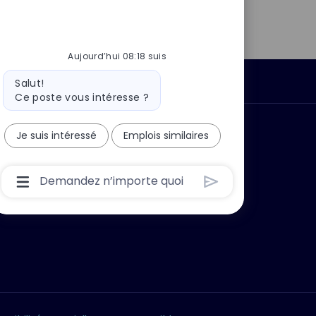
Aujourd’hui 08:18 suis
Message
Données personnelles
Salut!
du
Ce poste vous intéresse ?
bot
 ?
Pourquoi nous rejoindre ?
Je suis intéressé
Emplois similaires
Boîte
De
Saisie
De
L’utilisateur
Du
Chatbot
Avec
Bouton
D’envoi