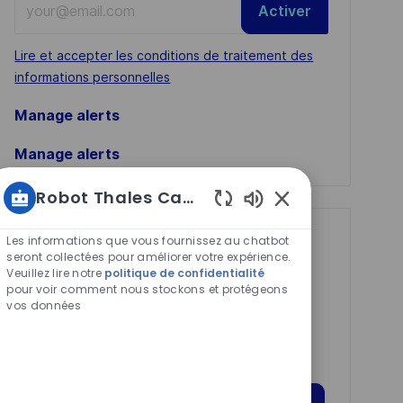
Activer
Email
address
Required
Lire et accepter les conditions de traitement des
(Required)
informations personnelles
Manage alerts
Manage alerts
Robot Thales Carrières
Sons
de
Get tailored job
Les informations que vous fournissez au chatbot
chatbot
seront collectées pour améliorer votre expérience.
recommendations
Veuillez lire notre
politique de confidentialité
activés
pour voir comment nous stockons et protégeons
based on your
vos données
interests.