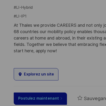
#LI-Hybrid
#LI-IP1
At Thales we provide CAREERS and not only j
68 countries our mobility policy enables thou
careers at home and abroad, in their existing 
fields. Together we believe that embracing flex
start here, apply now!
Explorez un site
Sauvegar
Postulez maintenant