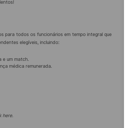
lentos!
s para todos os funcionários em tempo integral que
dentes elegíveis, incluindo:
a e um match.
cença médica remunerada.
k here
.