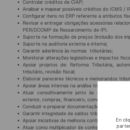
Controlar créditos de CIAP;
Analisar e mapear possíveis créditos do ICMS / IP
Configurar itens no ERP referente a atributos fisc
Revisar e entregar obrigações acessórias relaci
PER/DCOMP de Ressarcimento de IPI.
Suporte na formação de preços (inclusão dos im
Suporte na auditoria externa e interna;
Garantir aderência às normas
tributárias;
Monitorar alterações legislativas e impactos fisc
Apoiar
projetos
de:
Reforma
Tributária,
autom
tributário,
revisão fiscal;
Elaborar pareceres técnicos e memorandos tribut
Apoiar áreas internas na análise tributária de co
Atuar
consultivamente
junto
às
áreas:
contábil
exterior,
compras, financeiro, comercial;
Conduzir e preparar documentação suporte para 
Garantir integridade de saldos tributários e rast
En cli
Apoiar iniciativas de melhoria contínua e automaçã
parten
Atuar como multiplicador de conhecimento, orient