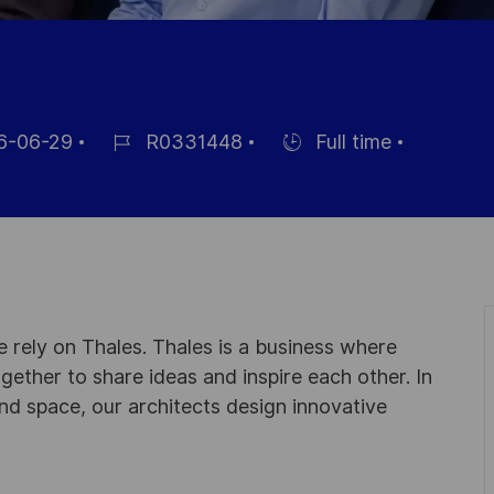
6-06-29
R0331448
Full time
Référence
Hiring
e
du
Type
poste
 rely on Thales. Thales is a business where
ogether to share ideas and inspire each other. In
nd space, our architects design innovative