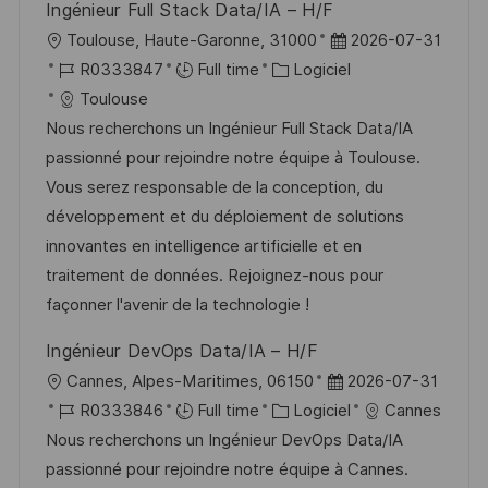
Ingénieur Full Stack Data/IA – H/F
n
u
h
l
D
Toulouse, Haute-Garonne, 31000
2026-07-31
p
a
o
R
C
a
R0333847
Full time
Logiciel
o
g
c
é
a
t
Toulouse
s
e
a
f
t
e
Nous recherchons un Ingénieur Full Stack Data/IA
t
l
é
é
d
passionné pour rejoindre notre équipe à Toulouse.
e
i
r
g
’
Vous serez responsable de la conception, du
s
e
o
a
développement et du déploiement de solutions
a
n
r
f
innovantes en intelligence artificielle et en
t
c
i
f
traitement de données. Rejoignez-nous pour
i
e
e
i
façonner l'avenir de la technologie !
o
d
c
Ingénieur DevOps Data/IA – H/F
n
u
h
l
D
Cannes, Alpes-Maritimes, 06150
2026-07-31
p
a
o
R
C
a
R0333846
Full time
Logiciel
Cannes
o
g
c
é
a
t
Nous recherchons un Ingénieur DevOps Data/IA
s
e
a
f
t
e
passionné pour rejoindre notre équipe à Cannes.
t