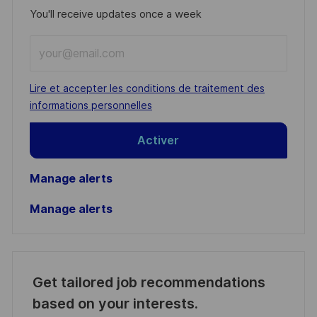
You'll receive updates once a week
Enter
Email
address
Required
Lire et accepter les conditions de traitement des
(Required)
informations personnelles
Activer
Manage alerts
Manage alerts
Get tailored job recommendations
based on your interests.