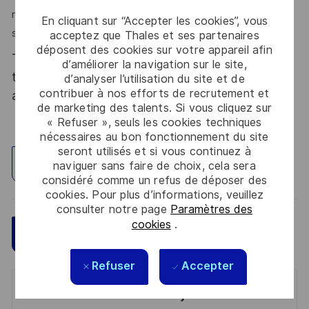
relevant des défis liés à des contraintes matérielles
En cliquant sur “Accepter les cookies”, vous
strictes.
acceptez que Thales et ses partenaires
déposent des cookies sur votre appareil afin
Thales, entreprise Handi-Engagée, reconnait
d’améliorer la navigation sur le site,
tous les talents. La diversité est notre meilleur
d’analyser l’utilisation du site et de
contribuer à nos efforts de recrutement et
atout. Postulez et rejoignez nous !
de marketing des talents. Si vous cliquez sur
« Refuser », seuls les cookies techniques
nécessaires au bon fonctionnement du site
seront utilisés et si vous continuez à
Explorez un site
naviguer sans faire de choix, cela sera
considéré comme un refus de déposer des
cookies. Pour plus d’informations, veuillez
consulter notre page
Paramètres des
cookies
.
Sauvegarder
Postulez maintenant
Refuser
Accepter
Get notified for similar jobs