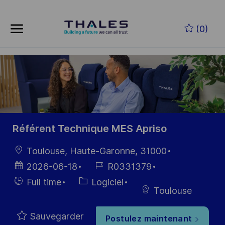
Skip to main content
Skip to main content
(0)
-
-
Référent Technique MES Apriso
localisation
Toulouse, Haute-Garonne, 31000
Date
Référence
2026-06-18
R0331379
d’affichage
du poste
Hiring
Catégorie
Full time
Logiciel
Toulouse
Type
Sauvegarder
Postulez maintenant