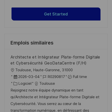
Get Started
Emplois similaires
Architecte et Intégrateur Plate-forme Digitale
et Cybersécurité GeoDataCentre (F/H)
l
Toulouse, Haute-Garonne, 31000
o
D
R
2026-03-04
R0290817
Full time
c
a
C
é
Logiciel
Toulouse
a
t
a
f
Rejoignez notre équipe dynamique en tant
l
e
t
é
qu'Architecte et Intégrateur Plate-forme Digitale et
i
d
é
r
Cybersécurité. Vous serez au cœur de la
s
’
g
e
transformation numérique, en définissant des