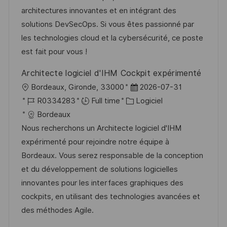
a
a
o
n
architectures innovantes et en intégrant des
t
f
r
c
solutions DevSecOps. Si vous êtes passionné par
i
f
i
e
les technologies cloud et la cybersécurité, ce poste
o
i
e
d
est fait pour vous !
n
c
u
Architecte logiciel d'IHM Cockpit expérimenté
h
p
l
D
Bordeaux, Gironde, 33000
2026-07-31
a
o
o
R
C
a
R0334283
Full time
Logiciel
g
s
c
é
a
t
Bordeaux
e
t
a
f
t
e
Nous recherchons un Architecte logiciel d'IHM
e
l
é
é
d
expérimenté pour rejoindre notre équipe à
i
r
g
’
Bordeaux. Vous serez responsable de la conception
s
e
o
a
et du développement de solutions logicielles
a
n
r
f
innovantes pour les interfaces graphiques des
t
c
i
f
cockpits, en utilisant des technologies avancées et
i
e
e
i
des méthodes Agile.
o
d
c