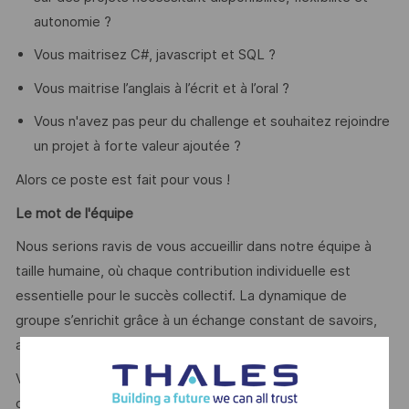
autonomie ?
Vous maitrisez C#, javascript et SQL ?
Vous maitrise l’anglais à l’écrit et à l’oral ?
Vous n'avez pas peur du challenge et souhaitez rejoindre
un projet à forte valeur ajoutée ?
Alors ce poste est fait pour vous !
Le mot de l'équipe
Nous serions ravis de vous accueillir dans notre équipe à
taille humaine, où chaque contribution individuelle est
essentielle pour le succès collectif. La dynamique de
groupe s’enrichit grâce à un échange constant de savoirs,
au mentorat et à notre savoir-faire.
Vous aurez l’opportunité de développer des outils de
communication dans le secteur de la défense, tout en