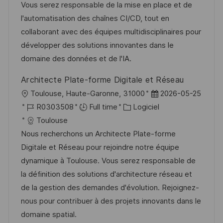
l
é
é
d
Vous serez responsable de la mise en place et de
e
i
r
g
’
l'automatisation des chaînes CI/CD, tout en
s
e
o
a
collaborant avec des équipes multidisciplinaires pour
a
n
r
f
développer des solutions innovantes dans le
t
c
i
f
domaine des données et de l'IA.
i
e
e
i
Architecte Plate-forme Digitale et Réseau
o
d
c
l
D
Toulouse, Haute-Garonne, 31000
2026-05-25
n
u
h
o
R
C
a
R0303508
Full time
Logiciel
p
a
c
é
a
t
Toulouse
o
g
a
f
t
e
Nous recherchons un Architecte Plate-forme
s
e
l
é
é
d
Digitale et Réseau pour rejoindre notre équipe
t
i
r
g
’
dynamique à Toulouse. Vous serez responsable de
e
s
e
o
a
la définition des solutions d'architecture réseau et
a
n
r
f
de la gestion des demandes d'évolution. Rejoignez-
t
c
i
f
nous pour contribuer à des projets innovants dans le
i
e
e
i
domaine spatial.