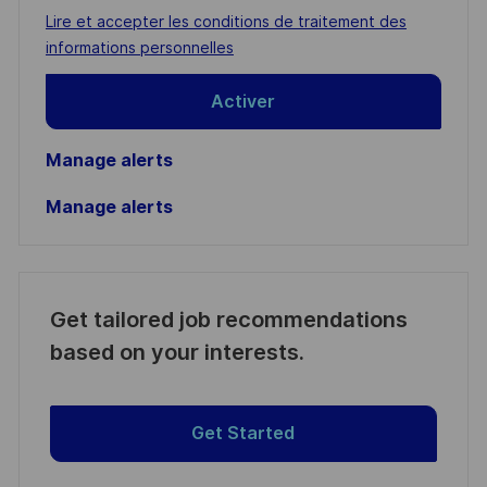
address
Required
Lire et accepter les conditions de traitement des
(Required)
informations personnelles
Activer
Manage alerts
Manage alerts
Get tailored job recommendations
based on your interests.
Get Started