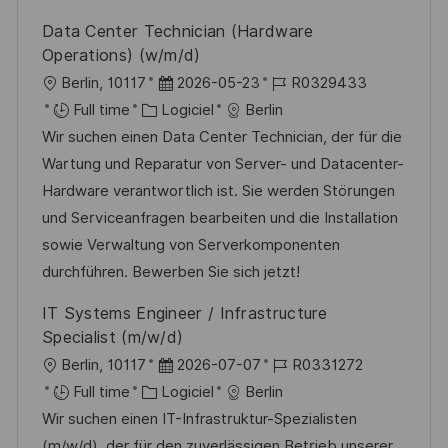
t
i
f
e
Data Center Technician (Hardware
i
e
i
d
Operations) (w/m/d)
o
c
u
l
D
R
Berlin, 10117
2026-05-23
R0329433
n
h
p
o
C
a
é
Full time
Logiciel
Berlin
a
o
c
a
t
f
Wir suchen einen Data Center Technician, der für die
g
s
a
t
e
é
Wartung und Reparatur von Server- und Datacenter-
e
t
l
é
d
r
Hardware verantwortlich ist. Sie werden Störungen
e
i
g
’
e
und Serviceanfragen bearbeiten und die Installation
s
o
a
n
sowie Verwaltung von Serverkomponenten
a
r
f
c
durchführen. Bewerben Sie sich jetzt!
t
i
f
e
IT Systems Engineer / Infrastructure
i
e
i
d
Specialist (m/w/d)
o
c
u
l
D
R
Berlin, 10117
2026-07-07
R0331272
n
h
p
o
C
a
é
Full time
Logiciel
Berlin
a
o
c
a
t
f
Wir suchen einen IT-Infrastruktur-Spezialisten
g
s
a
t
e
é
(m/w/d), der für den zuverlässigen Betrieb unserer