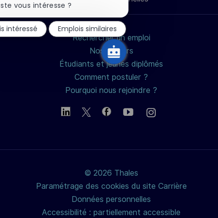
mail
la
ste vous intéresse ?
notification
du
is intéressé
Emplois similaires
chatbot
Rechercher un emploi
Nos métiers
Étudiants et jeunes diplômés
Comment postuler ?
Pourquoi nous rejoindre ?
© 2026 Thales
Paramétrage des cookies du site Carrière
Données personnelles
Accessibilité : partiellement accessible