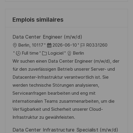
Emplois similaires
Data Center Engineer (m/w/d)
l
D
R
Berlin, 10117
2026-06-10
R0331260
o
C
a
é
Full time
Logiciel
Berlin
c
a
t
f
Wir suchen einen Data Center Engineer (m/w/d), der
a
t
e
é
für den zuverlässigen Betrieb unserer Server- und
l
é
d
r
Datacenter-Infrastruktur verantwortlich ist. Sie
i
g
’
e
werden technische Störungen analysieren,
s
o
a
n
Serviceanfragen bearbeiten und eng mit
a
r
f
c
internationalen Teams zusammenarbeiten, um die
t
i
f
e
Verfügbarkeit und Sicherheit unserer Cloud-
i
e
i
d
Infrastruktur zu gewährleisten.
o
c
u
Data Center Infrastructure Specialist (m/w/d)
n
h
p