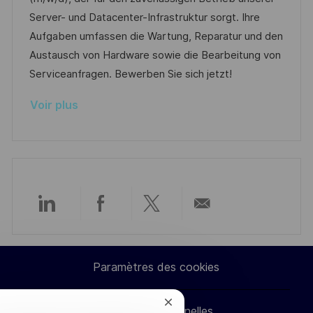
e
t
l
é
d
r
Server- und Datacenter-Infrastruktur sorgt. Ihre
e
i
g
’
e
Aufgaben umfassen die Wartung, Reparatur und den
s
o
a
n
Austausch von Hardware sowie die Bearbeitung von
a
r
f
c
Serviceanfragen. Bewerben Sie sich jetzt!
t
i
f
e
Voir plus
i
e
i
d
o
c
u
n
h
p
a
o
g
s
e
t
Partager
Partager
Partager
Partager
e
via
via
via
par
Paramètres des cookies
LinkedIn
Facebook
twitter
e-
Fermer
Données personnelles