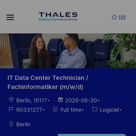
Skip to main content
Skip to main content
(0)
-
-
IT Data Center Technician /
Fachinformatiker (m/w/d)
localisation
Date
Berlin, 10117
2026-06-30
d’affichage
Référence
Hiring
Catégorie
R0331277
Full time
Logiciel
du poste
Type
Berlin