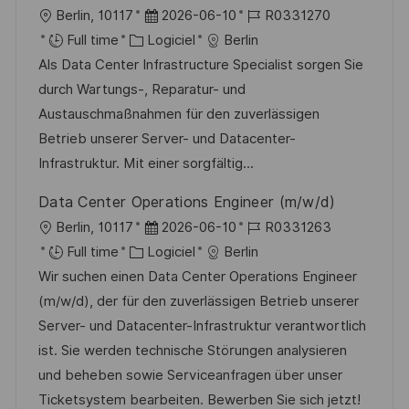
l
D
R
Berlin, 10117
2026-06-10
R0331270
a
o
o
C
a
é
Full time
Logiciel
Berlin
g
s
c
a
t
f
Als Data Center Infrastructure Specialist sorgen Sie
e
t
a
t
e
é
durch Wartungs-, Reparatur- und
e
l
é
d
r
Austauschmaßnahmen für den zuverlässigen
i
g
’
e
Betrieb unserer Server- und Datacenter-
s
o
a
n
Infrastruktur. Mit einer sorgfältig...
a
r
f
c
Data Center Operations Engineer (m/w/d)
t
i
f
e
l
D
R
Berlin, 10117
2026-06-10
R0331263
i
e
i
d
o
C
a
é
Full time
Logiciel
Berlin
o
c
u
c
a
t
f
Wir suchen einen Data Center Operations Engineer
n
h
p
a
t
e
é
(m/w/d), der für den zuverlässigen Betrieb unserer
a
o
l
é
d
r
Server- und Datacenter-Infrastruktur verantwortlich
g
s
i
g
’
e
ist. Sie werden technische Störungen analysieren
e
t
s
o
a
n
und beheben sowie Serviceanfragen über unser
e
a
r
f
c
Ticketsystem bearbeiten. Bewerben Sie sich jetzt!