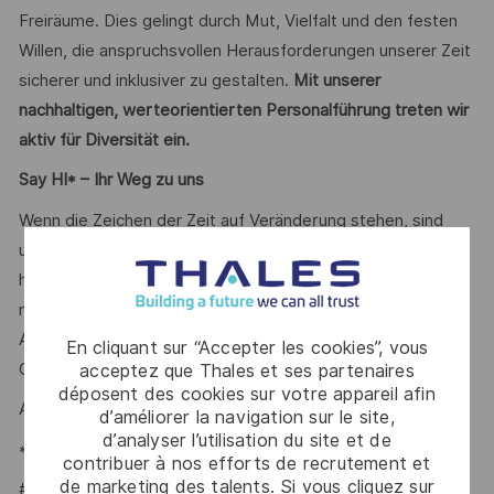
Freiräume. Dies gelingt durch Mut, Vielfalt und den festen
Willen, die anspruchsvollen Herausforderungen unserer Zeit
sicherer und inklusiver zu gestalten.
Mit unserer
nachhaltigen, werteorientierten Personalführung treten wir
aktiv für Diversität ein.
Say HI* – Ihr Weg zu uns
Wenn die Zeichen der Zeit auf Veränderung stehen, sind
unsere internationalen Teams da, um der Komplexität von
heute mit den branchenführenden Technologien von
morgen zu begegnen. Sind Sie dabei? Ihr
Ansprechpartnerin
Andre Fuhrmann
sich schon auf Ihre
En cliquant sur “Accepter les cookies”, vous
Online-Bewerbung.
acceptez que Thales et ses partenaires
déposent des cookies sur votre appareil afin
Andre Fuhrmann – Talent Acquisition Partner
d’améliorer la navigation sur le site,
d’analyser l’utilisation du site et de
*Human Intelligence
contribuer à nos efforts de recrutement et
de marketing des talents. Si vous cliquez sur
#LI-AF1