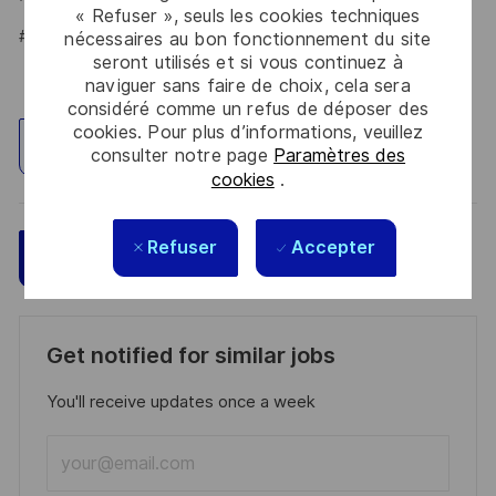
« Refuser », seuls les cookies techniques
#LI-HYBRID
nécessaires au bon fonctionnement du site
seront utilisés et si vous continuez à
naviguer sans faire de choix, cela sera
considéré comme un refus de déposer des
cookies. Pour plus d’informations, veuillez
Explorez un site
consulter notre page
Paramètres des
cookies
.
Refuser
Accepter
Sauvegarder
Postulez maintenant
Get notified for similar jobs
You'll receive updates once a week
Enter
Email