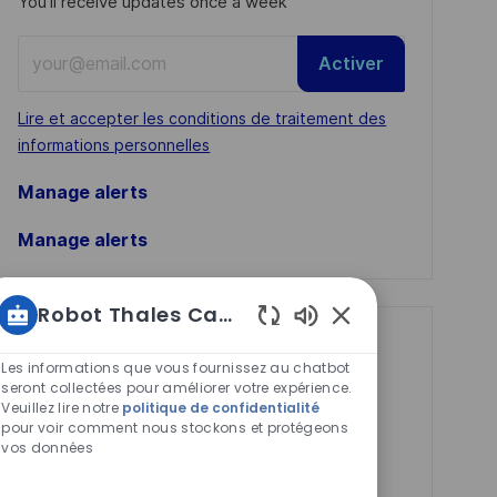
You'll receive updates once a week
Enter
Activer
Email
address
Required
Lire et accepter les conditions de traitement des
(Required)
informations personnelles
Manage alerts
Manage alerts
Robot Thales Carrières
Sons
Get tailored job
de
Les informations que vous fournissez au chatbot
recommendations
chatbot
seront collectées pour améliorer votre expérience.
Veuillez lire notre
politique de confidentialité
activés
based on your
pour voir comment nous stockons et protégeons
interests.
vos données