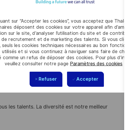
t Data management en animant des rituels d'avancement
quant sur “Accepter les cookies”, vous acceptez que Thales
aires déposent des cookies sur votre appareil afin d’améli
ion sur le site, d’analyser l’utilisation du site et de contribu
 de recrutement et de marketing des talents. Si vous cliqu
, seuls les cookies techniques nécessaires au bon fonctio
 utilisés et si vous continuez à naviguer sans faire de choi
é comme un refus de déposer des cookies. Pour plus d’info
 données ?
veuillez consulter notre page
Paramètres des cookies
.
vez de l’expérience en :
mes de fabrication (création, optimisation, analyse).
Refuser
Accepter
ction.
s les talents. La diversité est notre meilleur