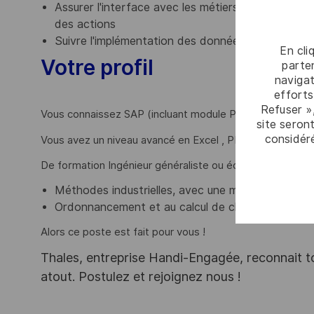
Assurer l'interface avec les métiers méthodes e
des actions
Suivre l'implémentation des données dans SAP
En cli
Votre profil
parten
navigat
efforts
Refuser »
Vous connaissez SAP (incluant module PP ou MP&S) ?
site seront
considér
Vous avez un niveau avancé en Excel , PLM et bases de
De formation Ingénieur généraliste ou équivalent, vous a
Méthodes industrielles, avec une maîtrise des gam
Ordonnancement et au calcul de charge en produ
Alors ce poste est fait pour vous !
Thales, entreprise Handi-Engagée, reconnait tou
atout. Postulez et rejoignez nous !