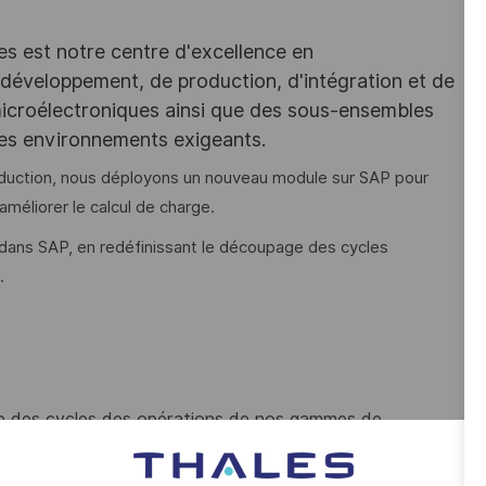
les est notre centre d'excellence en
 développement, de production, d'intégration et de
 microélectroniques ainsi que des sous-ensembles
des environnements exigeants.
oduction, nous déployons un nouveau module sur SAP pour
méliorer le calcul de charge.
s dans SAP, en redéfinissant le découpage des cycles
.
age des cycles des opérations de nos gammes de
oste de travail et type d’opération