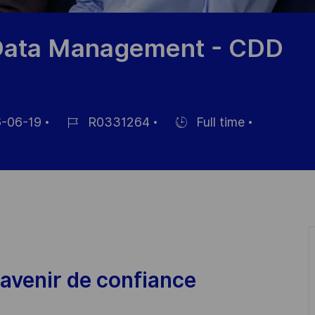
 Data Management - CDD
-06-19
R0331264
Full time
Référence
Hiring
du
Type
poste
avenir de confiance