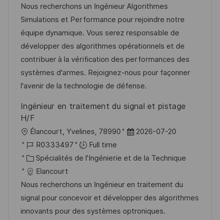
l
é
t
d
Nous recherchons un Ingénieur Algorithmes
i
r
é
’
Simulations et Performance pour rejoindre notre
s
e
g
a
équipe dynamique. Vous serez responsable de
a
n
o
f
développer des algorithmes opérationnels et de
t
c
r
f
contribuer à la vérification des performances des
i
e
i
i
systèmes d'armes. Rejoignez-nous pour façonner
o
d
e
c
l'avenir de la technologie de défense.
n
u
h
Ingénieur en traitement du signal et pistage
p
a
H/F
o
g
l
D
Élancourt, Yvelines, 78990
2026-07-20
s
e
o
R
a
R0333497
Full time
t
c
é
C
t
Spécialités de l'Ingénierie et de la Technique
e
a
f
a
e
Elancourt
l
é
t
d
Nous recherchons un Ingénieur en traitement du
i
r
é
’
signal pour concevoir et développer des algorithmes
s
e
g
a
innovants pour des systèmes optroniques.