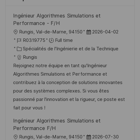
Ingénieur Algorithmes Simulations et
Performance - F/H
l
D
Rungis, Val-de-Marne, 94150
2026-04-02
o
R
a
R0319775
Full time
c
é
C
t
Spécialités de l'Ingénierie et de la Technique
a
f
a
e
Rungis
l
é
t
d
Rejoignez notre équipe en tant qu'Ingénieur
i
r
é
’
Algorithmes Simulations et Performance et
s
e
g
a
contribuez à la conception de solutions innovantes
a
n
o
f
pour des systèmes complexes. Si vous êtes
t
c
r
f
passionné par l'innovation et la rigueur, ce poste est
i
e
i
i
fait pour vous !
o
d
e
c
Ingénieur Algorithmes Simulations et
n
u
h
Performance F/H
p
a
l
D
Rungis, Val-de-Marne, 94150
2026-07-30