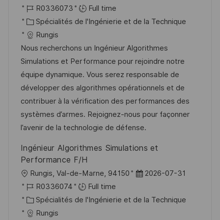
o
g
o
R
a
R0336073
Full time
s
e
c
é
C
t
Spécialités de l'Ingénierie et de la Technique
t
a
f
a
e
Rungis
e
l
é
t
d
Nous recherchons un Ingénieur Algorithmes
i
r
é
’
Simulations et Performance pour rejoindre notre
s
e
g
a
équipe dynamique. Vous serez responsable de
a
n
o
f
développer des algorithmes opérationnels et de
t
c
r
f
contribuer à la vérification des performances des
i
e
i
i
systèmes d’armes. Rejoignez-nous pour façonner
o
d
e
c
l’avenir de la technologie de défense.
n
u
h
Ingénieur Algorithmes Simulations et
p
a
Performance F/H
o
g
l
D
Rungis, Val-de-Marne, 94150
2026-07-31
s
e
o
R
a
R0336074
Full time
t
c
é
C
t
Spécialités de l'Ingénierie et de la Technique
e
a
f
a
e
Rungis