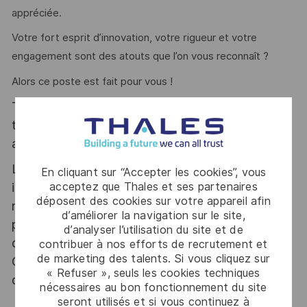
appréciée.
Votre fort esprit d’innovation, votre rigueur et votre
engagement sont des atouts que l’on vous reconnaît ?
Alors ce poste est fait pour vous !
Thales, entreprise Handi-Engagée, reconnait
tous les talents. La diversité est notre meilleur
atout. Postulez et rejoignez nous !
Le poste pouvant nécessiter d'accéder à des
En cliquant sur “Accepter les cookies”, vous
informations relevant du secret de la défense
acceptez que Thales et ses partenaires
déposent des cookies sur votre appareil afin
nationale, la personne retenue fera l'objet d'une
d’améliorer la navigation sur le site,
procédure d’habilitation, conformément aux
d’analyser l’utilisation du site et de
dispositions des articles R.2311-1 et suivants du
contribuer à nos efforts de recrutement et
de marketing des talents. Si vous cliquez sur
Code de la défense et de l’IGI 1300 SGDSN/PSE
« Refuser », seuls les cookies techniques
du 09 août 2021.
nécessaires au bon fonctionnement du site
seront utilisés et si vous continuez à