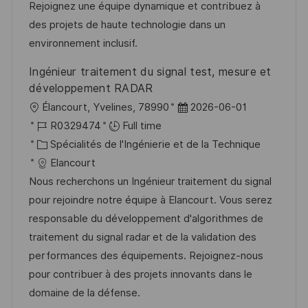
a
n
o
f
Rejoignez une équipe dynamique et contribuez à
t
c
r
f
des projets de haute technologie dans un
i
e
i
i
environnement inclusif.
o
d
e
c
Ingénieur traitement du signal test, mesure et
n
u
h
développement RADAR
p
a
l
D
Élancourt, Yvelines, 78990
2026-06-01
o
g
o
R
a
R0329474
Full time
s
e
c
é
C
t
Spécialités de l'Ingénierie et de la Technique
t
a
f
a
e
Elancourt
e
l
é
t
d
Nous recherchons un Ingénieur traitement du signal
i
r
é
’
pour rejoindre notre équipe à Elancourt. Vous serez
s
e
g
a
responsable du développement d'algorithmes de
a
n
o
f
traitement du signal radar et de la validation des
t
c
r
f
performances des équipements. Rejoignez-nous
i
e
i
i
pour contribuer à des projets innovants dans le
o
d
e
c
domaine de la défense.