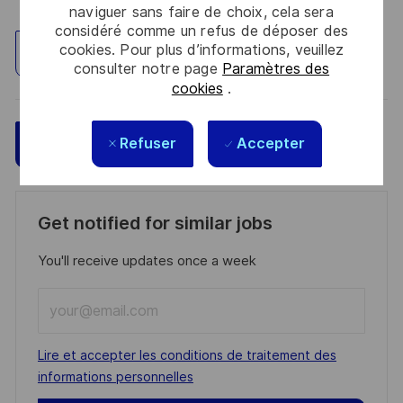
naviguer sans faire de choix, cela sera
considéré comme un refus de déposer des
cookies. Pour plus d’informations, veuillez
Explorez un site
consulter notre page
Paramètres des
cookies
.
Refuser
Accepter
Sauvegarder
Postulez maintenant
Get notified for similar jobs
You'll receive updates once a week
Enter
Email
address
Required
Lire et accepter les conditions de traitement des
(Required)
informations personnelles