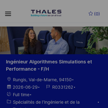
Skip to main content
Skip to main content
(0)
-
-
Ingénieur Algorithmes Simulations et
Performance - F/H
localisation
Rungis, Val-de-Marne, 94150
Date
Référence
2026-06-29
R0331262
d’affichage
du poste
Hiring
Full time
Type
Catégorie
Spécialités de l'Ingénierie et de la