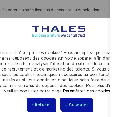
, élaborer les spécifications de conception et sélectionner
s architectures RF (réception, émission, transposition,
ave Studio ou HFSS
 schémas et réaliser le design de circuit (layout) en étroite
ysique, en intégrant les contraintes de fabrication (DFM -
quant sur “Accepter les cookies”, vous acceptez que Thales
aires déposent des cookies sur votre appareil afin d’améli
ion sur le site, d’analyser l’utilisation du site et de contribu
lidation pour la maturation technique, tout en assurant un
 de recrutement et de marketing des talents. Si vous cliqu
'industrie et de l'ingénierie système pour garantir
, seuls les cookies techniques nécessaires au bon fonctio
 utilisés et si vous continuez à naviguer sans faire de choi
é comme un refus de déposer des cookies. Pour plus d’info
n de conception complète, en respectant les directives de
veuillez consulter notre page
Paramètres des cookies
.
Refuser
Accepter