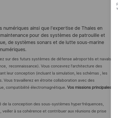
es numériques ainsi que l'expertise de Thales en
 maintenance pour des systèmes de patrouille et
que, de systèmes sonars et de lutte sous-marine
 numériques.
erez sur des futurs systèmes de défense aéroportés et navals
nce, reconnaissance). Vous concevrez l'architecture des
 leur conception (incluant la simulation, les schémas , les
s. Vous travaillerez en étroite collaboration avec des
ue, compatibilité électromagnétique.
Vos missions principales
é de la conception des sous-systèmes hyperfréquences,
 veiller à sa cohérence et contribuer aux réunions de prise