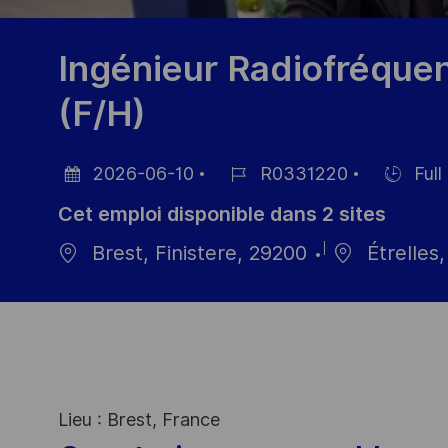
Ingénieur Radiofréqu
(F/H)
2026-06-10
R0331220
Full
Date
Référence
Hiring
Cet emploi disponible dans 2 sites
d’affichage
du
Type
poste
Brest, Finistere, 29200
Étrelles,
Lieu : Brest, France