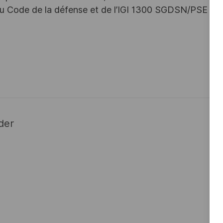
s du Code de la défense et de l’IGI 1300 SGDSN/PSE
der