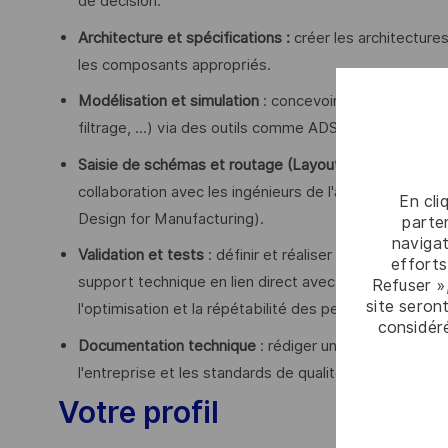
de décision.
Architecture et spécifications :
créer les architectures
les composants appropriés.
Modélisation et simulation
: concevoir et optimiser le
filtrage, ...) via des outils comme ADS, CST Microw
Saisie de schémas et routage (Layout)
: concevoir les
collaboration avec les ingénieurs de l'architecture ph
En cli
Design for Manufacturing).
parten
navigat
Validation et tests
: définir et réaliser les tests de va
efforts
support technique en lien direct avec les équipes de l
Refuser »
site seront
l'optimisation et la répétabilité des performances.
considér
Documentation technique
: rédiger une documentatio
l'entreprise et les standards de qualité.
Votre profil