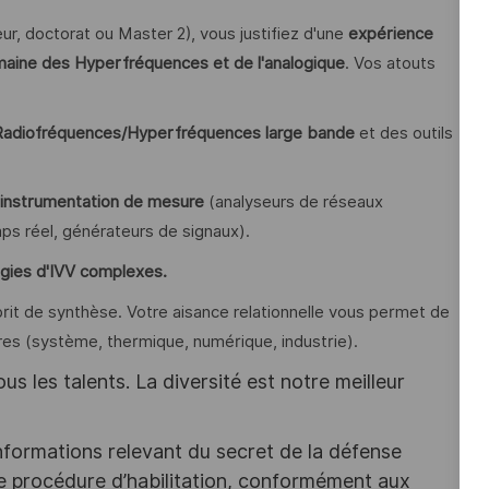
eur, doctorat ou Master 2), vous justifiez d'une
expérience
maine des Hyperfréquences et de l'analogique
. Vos atouts
 Radiofréquences/Hyperfréquences large bande
et des outils
l'instrumentation de mesure
(analyseurs de réseaux
ps réel, générateurs de signaux).
égies d'IVV complexes.
it de synthèse. Votre aisance relationnelle vous permet de
ires (système, thermique, numérique, industrie).
s les talents. La diversité est notre meilleur
nformations relevant du secret de la défense
une procédure d’habilitation, conformément aux