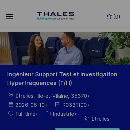
Skip to main content
Skip to main content
(0)
-
-
Ingénieur Support Test et Investigation
Hyperfréquences (F/H)
localisation
Étrelles, Ille-et-Vilaine, 35370
Date
Référence
2026-06-10
R0331190
d’affichage
du poste
Hiring
Catégorie
Full time
Industrie
Etrelles
Type