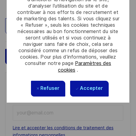
d’analyser l’utilisation du site et de
contribuer à nos efforts de recrutement et
de marketing des talents. Si vous cliquez sur
« Refuser », seuls les cookies techniques
Explorez un site
nécessaires au bon fonctionnement du site
seront utilisés et si vous continuez à
naviguer sans faire de choix, cela sera
considéré comme un refus de déposer des
Sauvegarder
Postulez maintenant
cookies. Pour plus d’informations, veuillez
consulter notre page
Paramètres des
cookies
.
Get notified for similar jobs
Refuser
Accepter
You'll receive updates once a week
Enter
Email
address
Required
Lire et accepter les conditions de traitement des
(Required)
informations personnelles