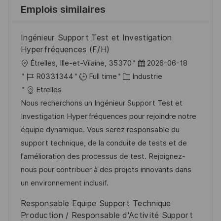
Emplois similaires
Ingénieur Support Test et Investigation
Hyperfréquences (F/H)
l
D
Étrelles, Ille-et-Vilaine, 35370
2026-06-18
o
R
C
a
R0331344
Full time
Industrie
c
é
a
t
Etrelles
a
f
t
e
Nous recherchons un Ingénieur Support Test et
l
é
é
d
Investigation Hyperfréquences pour rejoindre notre
i
r
g
’
équipe dynamique. Vous serez responsable du
s
e
o
a
support technique, de la conduite de tests et de
a
n
r
f
l'amélioration des processus de test. Rejoignez-
t
c
i
f
nous pour contribuer à des projets innovants dans
i
e
e
i
un environnement inclusif.
o
d
c
Responsable Equipe Support Technique
n
u
h
Production / Responsable d'Activité Support