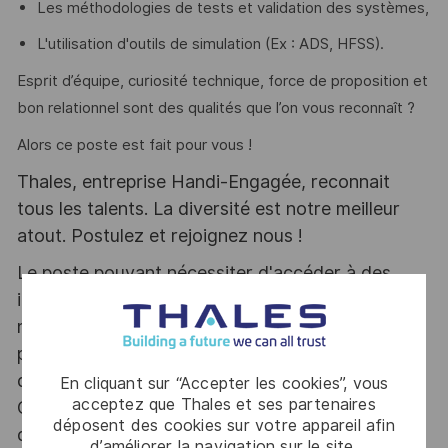
Les méthodologies de tests et validation des systèmes,
L'utilisation d'outils de simulation (Ex : ADS, HFSS).
Esprit d’équipe, curiosité technique, force de proposition et
bon relationnel sont des qualités que l’on vous reconnaît ?
Alors ce poste est fait pour vous !
Thales, entreprise Handi-Engagée, reconnait
tous les talents. La diversité est notre meilleur
atout. Postulez et rejoignez nous !
Le poste pouvant nécessiter d'accéder à des
informations relevant du secret de la défense
nationale, la personne retenue fera l'objet d'une
procédure d’habilitation, conformément aux
dispositions des articles R.2311-1 et suivants du
En cliquant sur “Accepter les cookies”, vous
acceptez que Thales et ses partenaires
Code de la défense et de l’IGI 1300 SGDSN/PSE
déposent des cookies sur votre appareil afin
du 09 août 2021.
d’améliorer la navigation sur le site,