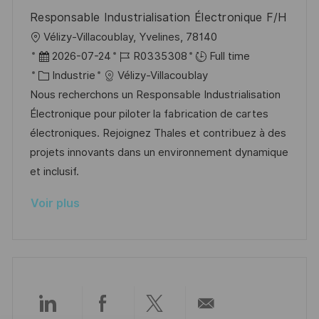
o
d
c
Responsable Industrialisation Électronique F/H
n
u
h
l
Vélizy-Villacoublay, Yvelines, 78140
p
a
o
D
R
2026-07-24
R0335308
Full time
o
g
c
a
C
é
Industrie
Vélizy-Villacoublay
s
e
a
t
a
f
Nous recherchons un Responsable Industrialisation
t
l
e
t
é
Électronique pour piloter la fabrication de cartes
e
i
d
é
r
électroniques. Rejoignez Thales et contribuez à des
s
’
g
e
projets innovants dans un environnement dynamique
a
a
o
n
et inclusif.
t
f
r
c
Voir plus
i
f
i
e
o
i
e
d
n
c
u
h
p
a
o
g
s
Partager
Partager
Partager
Partager