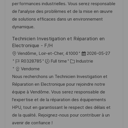
i
r
g
’
performances industrielles. Vous serez responsable
e
s
e
o
a
de l'analyse des problèmes et de la mise en œuvre
a
n
r
f
de solutions efficaces dans un environnement
t
c
i
f
dynamique.
i
e
e
i
Technicien Investigation et Réparation en
o
d
c
Electronique - F/H
n
u
h
l
D
Vendôme, Loir-et-Cher, 41000
2026-05-27
p
a
o
R
C
a
R0328785
Full time
Industrie
o
g
c
é
a
t
Vendome
s
e
a
f
t
e
Nous recherchons un Technicien Investigation et
t
l
é
é
d
Réparation en Electronique pour rejoindre notre
e
i
r
g
’
équipe à Vendôme. Vous serez responsable de
s
e
o
a
l'expertise et de la réparation des équipements
a
n
r
f
HPU, tout en garantissant le respect des délais et
t
c
i
f
de la qualité. Rejoignez-nous pour contribuer à un
i
e
e
i
avenir de confiance !