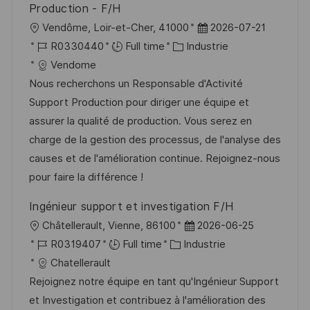
p
a
Production - F/H
o
g
l
D
Vendôme, Loir-et-Cher, 41000
2026-07-21
s
e
o
R
C
a
R0330440
Full time
Industrie
t
c
é
a
t
Vendome
e
a
f
t
e
Nous recherchons un Responsable d'Activité
l
é
é
d
Support Production pour diriger une équipe et
i
r
g
’
assurer la qualité de production. Vous serez en
s
e
o
a
charge de la gestion des processus, de l'analyse des
a
n
r
f
causes et de l'amélioration continue. Rejoignez-nous
t
c
i
f
pour faire la différence !
i
e
e
i
Ingénieur support et investigation F/H
o
d
c
l
D
Châtellerault, Vienne, 86100
2026-06-25
n
u
h
o
R
C
a
R0319407
Full time
Industrie
p
a
c
é
a
t
Chatellerault
o
g
a
f
t
e
Rejoignez notre équipe en tant qu'Ingénieur Support
s
e
l
é
é
d
et Investigation et contribuez à l'amélioration des
t