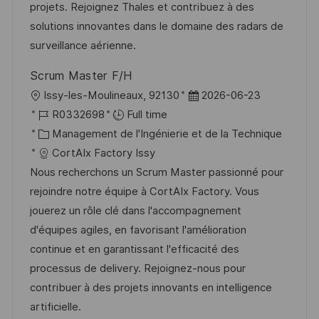
a
n
o
f
projets. Rejoignez Thales et contribuez à des
t
c
r
f
solutions innovantes dans le domaine des radars de
i
e
i
i
surveillance aérienne.
o
d
e
c
Scrum Master F/H
n
u
h
l
D
Issy-les-Moulineaux, 92130
2026-06-23
p
a
o
R
a
R0332698
Full time
o
g
c
é
C
t
Management de l'Ingénierie et de la Technique
s
e
a
f
a
e
CortAIx Factory Issy
t
l
é
t
d
Nous recherchons un Scrum Master passionné pour
e
i
r
é
’
rejoindre notre équipe à CortAIx Factory. Vous
s
e
g
a
jouerez un rôle clé dans l'accompagnement
a
n
o
f
d'équipes agiles, en favorisant l'amélioration
t
c
r
f
continue et en garantissant l'efficacité des
i
e
i
i
processus de delivery. Rejoignez-nous pour
o
d
e
c
contribuer à des projets innovants en intelligence
n
u
h
artificielle.