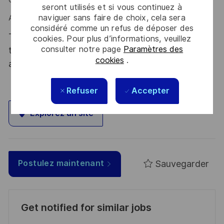
seront utilisés et si vous continuez à
naviguer sans faire de choix, cela sera
Alors ce poste est fait pour vous !
considéré comme un refus de déposer des
Thales, entreprise Handi-Engagée, reconnait
cookies. Pour plus d’informations, veuillez
consulter notre page
Paramètres des
tous les talents. La diversité est notre meilleur
cookies
.
atout. Postulez et rejoignez nous !
Refuser
Accepter
Explorez un site
Sauvegarder
Postulez maintenant
Get notified for similar jobs