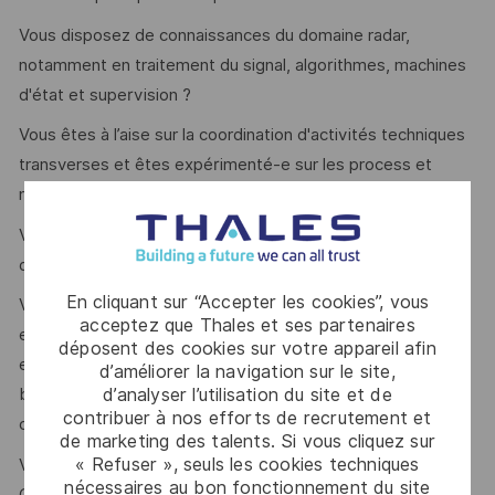
Vous disposez de connaissances du domaine radar,
notamment en traitement du signal, algorithmes, machines
d'état et supervision ?
Vous êtes à l’aise sur la coordination d'activités techniques
transverses et êtes expérimenté-e sur les process et
méthodes Agile et Scrum ?
Vous maîtrisez le pilotage et le développement
d’architecture Software ?
En cliquant sur “Accepter les cookies”, vous
Vous êtes reconnu-e pour votre sens de la relation clients
acceptez que Thales et ses partenaires
et vous savez aussi faire preuve de Leadership, d’une
déposent des cookies sur votre appareil afin
excellente capacité de négociation tout en maintenant un
d’améliorer la navigation sur le site,
d’analyser l’utilisation du site et de
bon niveau de communication pour assurer le succès de la
contribuer à nos efforts de recrutement et
co-ingénierie ?
de marketing des talents. Si vous cliquez sur
« Refuser », seuls les cookies techniques
Vous maîtrisez idéalement nos Process Thales tel que
nécessaires au bon fonctionnement du site
Chorus 2 DDQS ?