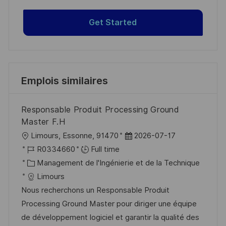
Get Started
Emplois similaires
Responsable Produit Processing Ground
Master F.H
l
D
Limours, Essonne, 91470
2026-07-17
o
R
a
R0334660
Full time
c
é
C
t
Management de l'Ingénierie et de la Technique
a
f
a
e
Limours
l
é
t
d
Nous recherchons un Responsable Produit
i
r
é
’
Processing Ground Master pour diriger une équipe
s
e
g
a
de développement logiciel et garantir la qualité des