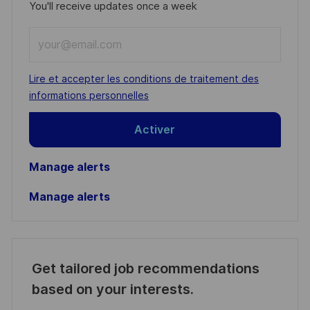
You'll receive updates once a week
Enter
Email
address
Required
Lire et accepter les conditions de traitement des
(Required)
informations personnelles
Activer
Manage alerts
Manage alerts
Get tailored job recommendations
based on your interests.