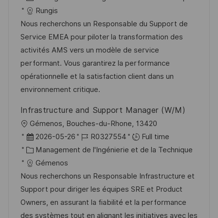
s
e
a
f
a
e
Rungis
t
l
é
t
d
Nous recherchons un Responsable du Support de
e
i
r
é
’
Service EMEA pour piloter la transformation des
s
e
g
a
activités AMS vers un modèle de service
a
n
o
f
performant. Vous garantirez la performance
t
c
r
f
opérationnelle et la satisfaction client dans un
i
e
i
i
environnement critique.
o
d
e
c
Infrastructure and Support Manager (W/M)
n
u
h
l
Gémenos, Bouches-du-Rhone, 13420
p
a
o
D
R
2026-05-26
R0327554
Full time
o
g
c
a
C
é
Management de l'Ingénierie et de la Technique
s
e
a
t
a
f
Gémenos
t
l
e
t
é
Nous recherchons un Responsable Infrastructure et
e
i
d
é
r
Support pour diriger les équipes SRE et Product
s
’
g
e
Owners, en assurant la fiabilité et la performance
a
a
o
n
des systèmes tout en alignant les initiatives avec les