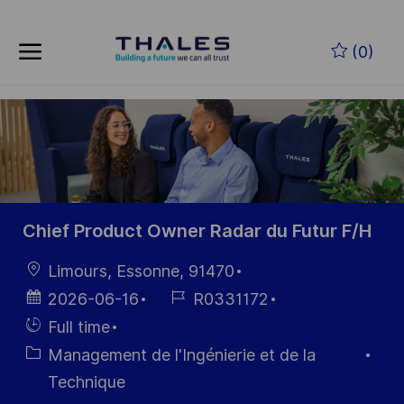
Skip to main content
Skip to main content
(0)
-
-
Chief Product Owner Radar du Futur F/H
localisation
Limours, Essonne, 91470
Date
Référence
2026-06-16
R0331172
d’affichage
du poste
Hiring
Full time
Type
Catégorie
Management de l'Ingénierie et de la
Technique