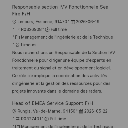
p
a
Responsable section IVV Fonctionnelle Sea
o
g
Fire F/H
s
e
l
D
Limours, Essonne, 91470
2026-06-19
t
o
R
a
R0326908
Full time
e
c
é
C
t
Management de l'Ingénierie et de la Technique
a
f
a
e
Limours
l
é
t
d
Nous recherchons un Responsable de la Section IVV
i
r
é
’
Fonctionnelle pour diriger une équipe d'experts en
s
e
g
a
traitement du signal et en développement logiciel.
a
n
o
f
Ce rôle clé implique la coordination des activités
t
c
r
f
d'ingénierie et la gestion des ressources pour des
i
e
i
i
projets innovants dans le domaine des radars.
o
d
e
c
Head of EMEA Service Support F/H
n
u
h
l
D
Rungis, Val-de-Marne, 94150
2026-05-22
p
a
o
R
a
R0327401
Full time
o
g
c
é
C
t
Management de l'Ingénierie et de la Technique