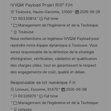
IVVQM Payload Projet RIS² F/H
l
D
Toulouse, Haute-Garonne, 31000
2026-06-29
o
R
a
R0330814
Full time
c
é
C
t
Management de l'Ingénierie et de la Technique
a
f
a
e
Toulouse
l
é
t
d
Nous recherchons un Ingénieur IVVQM Payload pour
i
r
é
’
rejoindre notre équipe dynamique à Toulouse. Vous
s
e
g
a
serez responsable de la définition de la stratégie
a
n
o
f
d'intégration, vérification, validation et qualification
t
c
r
f
des charges utiles, tout en garantissant le respect
i
e
i
i
des engagements de coût, qualité et délais.
o
d
e
c
Responsable de lot numérique F.H
n
u
h
l
D
Limours, Essonne, 91470
2026-06-08
p
a
o
R
a
R0326875
Full time
o
g
c
é
C
t
Management de l'Ingénierie et de la Technique
s
e
a
f
a
e
Limours