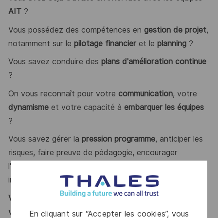
AIT
?
Vous possédez des compétences en
gestion de projet
,
notamment sur le
pilotage financier
et le
planning
?
Vous savez conduire des
plans d'amélioration continue
?
On vous reconnaît pour votre
communication
, votre
dynamisme
et votre capacité à
embarquer les équipes
?
Vous savez gérer la
pression programme
, anticiper les
risques, faire preuve de pédagogie, encourager
l'apprentissage continu et proposer des solutions
innovantes ?
Vous vous reconnaissez ? Alors ce poste est fait pour
vous !
En cliquant sur “Accepter les cookies”, vous