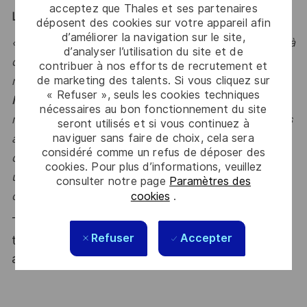
acceptez que Thales et ses partenaires
LE MOT DE L'ÉQUIPE
déposent des cookies sur votre appareil afin
d’améliorer la navigation sur le site,
« Rejoindre les équipes
Payload GEO
, c'est contribuer à
d’analyser l’utilisation du site et de
des programmes de satellites de télécommunications
contribuer à nos efforts de recrutement et
de marketing des talents. Si vous cliquez sur
reposant sur les plateformes
SpaceBus
et
Space
« Refuser », seuls les cookies techniques
Inspire (SPI)
. Véritable acteur de la performance des
nécessaires au bon fonctionnement du site
missions télécom, vous évoluerez sur des programmes
seront utilisés et si vous continuez à
naviguer sans faire de choix, cela sera
à forts enjeux techniques et programmatiques, au sein
considéré comme un refus de déposer des
d'équipes pluridisciplinaires passionnées où la charge
cookies. Pour plus d’informations, veuillez
utile est au cœur de la réussite des missions de nos
consulter notre page
Paramètres des
clients. »
cookies
.
Thales, entreprise Handi-Engagée, reconnait
Refuser
Accepter
tous les talents. La diversité est notre meilleur
atout. Postulez et rejoignez nous !