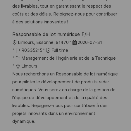
t
c
r
f
des livrables, tout en garantissant le respect des
i
e
i
i
coûts et des délais. Rejoignez-nous pour contribuer
o
d
e
c
à des solutions innovantes !
n
u
h
Responsable de lot numérique F/H
p
a
l
D
Limours, Essonne, 91470
2026-07-31
o
g
o
R
a
R0335215
Full time
s
e
c
é
C
t
Management de l'Ingénierie et de la Technique
t
a
f
a
e
Limours
e
l
é
t
d
Nous recherchons un Responsable de lot numérique
i
r
é
’
pour piloter le développement de produits radar
s
e
g
a
numériques. Vous serez en charge de la gestion de
a
n
o
f
l'équipe de développement et de la qualité des
t
c
r
f
livrables. Rejoignez-nous pour contribuer à des
i
e
i
i
projets innovants dans un environnement
o
d
e
c
dynamique.
n
u
h