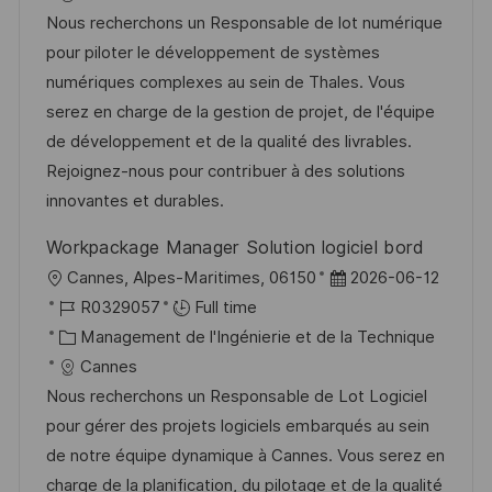
t
l
é
t
d
Nous recherchons un Responsable de lot numérique
e
i
r
é
’
pour piloter le développement de systèmes
s
e
g
a
numériques complexes au sein de Thales. Vous
a
n
o
f
serez en charge de la gestion de projet, de l'équipe
t
c
r
f
de développement et de la qualité des livrables.
i
e
i
i
Rejoignez-nous pour contribuer à des solutions
o
d
e
c
innovantes et durables.
n
u
h
Workpackage Manager Solution logiciel bord
p
a
l
D
Cannes, Alpes-Maritimes, 06150
2026-06-12
o
g
o
R
a
R0329057
Full time
s
e
c
é
C
t
Management de l'Ingénierie et de la Technique
t
a
f
a
e
Cannes
e
l
é
t
d
Nous recherchons un Responsable de Lot Logiciel
i
r
é
’
pour gérer des projets logiciels embarqués au sein
s
e
g
a
de notre équipe dynamique à Cannes. Vous serez en
a
n
o
f
charge de la planification, du pilotage et de la qualité