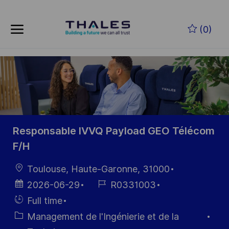
Skip to main content
Skip to main content
(0)
-
-
Responsable IVVQ Payload GEO Télécom
F/H
localisation
Toulouse, Haute-Garonne, 31000
Date
Référence
2026-06-29
R0331003
d’affichage
du poste
Hiring
Full time
Type
Catégorie
Management de l'Ingénierie et de la