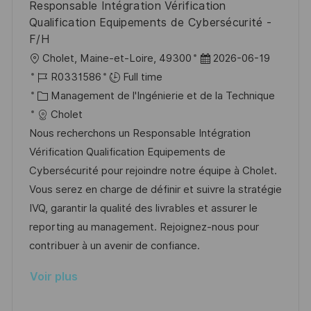
Responsable Intégration Vérification
p
a
Qualification Equipements de Cybersécurité -
o
g
F/H
s
e
l
D
Cholet, Maine-et-Loire, 49300
2026-06-19
t
o
R
a
R0331586
Full time
e
c
é
C
t
Management de l'Ingénierie et de la Technique
a
f
a
e
Cholet
l
é
t
d
Nous recherchons un Responsable Intégration
i
r
é
’
Vérification Qualification Equipements de
s
e
g
a
Cybersécurité pour rejoindre notre équipe à Cholet.
a
n
o
f
Vous serez en charge de définir et suivre la stratégie
t
c
r
f
IVQ, garantir la qualité des livrables et assurer le
i
e
i
i
reporting au management. Rejoignez-nous pour
o
d
e
c
contribuer à un avenir de confiance.
n
u
h
Voir plus
p
a
o
g