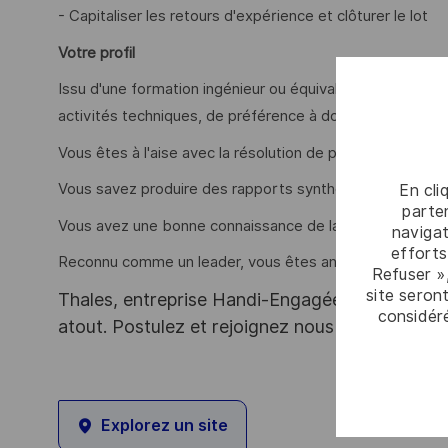
- Capitaliser les retours d'expérience et clôturer le lot
Votre profil
Issu d'une formation ingénieur ou équivalent, vous avez
activités techniques, de préférence à dominante logiciel
Vous êtes à l'aise avec la résolution de problèmes compl
Vous savez produire des rapports synthétiques et de q
En cli
parten
Vous avez une bonne connaissance de la gestion des con
navigat
efforts
Reconnu comme un leader, vous êtes animé par le travail 
Refuser »
site seront
Thales, entreprise Handi-Engagée, reconnait tou
considér
atout. Postulez et rejoignez nous !
Explorez un site