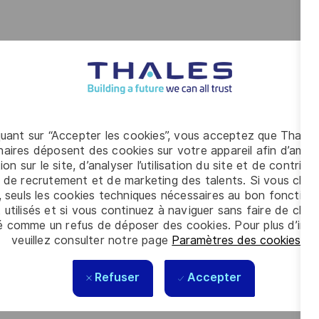
 une expérience avérée dans la coordination de diverses
le
exes et la gestion de projet
ualité
quant sur “Accepter les cookies”, vous acceptez que Thales
aires déposent des cookies sur votre appareil afin d’améli
trats de sous-traitance et des lots
ion sur le site, d’analyser l’utilisation du site et de contribu
 de recrutement et de marketing des talents. Si vous cliqu
collaboratif.
, seuls les cookies techniques nécessaires au bon fonctio
 utilisés et si vous continuez à naviguer sans faire de choi
s les talents. La diversité est notre meilleur
é comme un refus de déposer des cookies. Pour plus d’info
veuillez consulter notre page
Paramètres des cookies
.
Refuser
Accepter