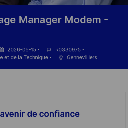
kage Manager Modem -
2026-06-15
R0330975
te
Référence
e et de la Technique
Gennevilliers
affichage
du
poste
avenir de confiance