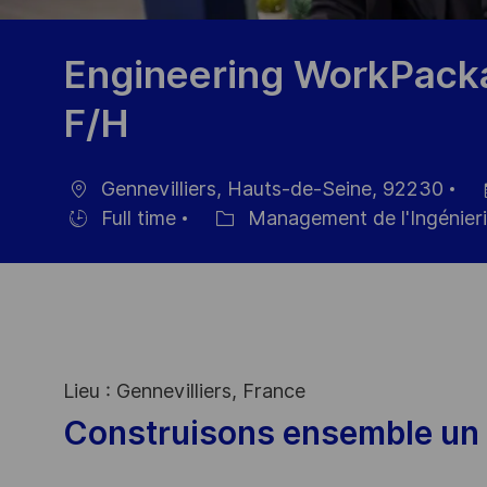
Engineering WorkPac
F/H
Gennevilliers, Hauts-de-Seine, 92230
localisation
Da
Full time
Management de l'Ingénieri
Hiring
Catégorie
d’
Type
Lieu : Gennevilliers, France
Construisons ensemble un 