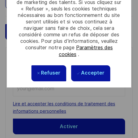
Explorez un site
de marketing des talents. Si vous cliquez sur
« Refuser », seuls les cookies techniques
nécessaires au bon fonctionnement du site
seront utilisés et si vous continuez à
naviguer sans faire de choix, cela sera
Sauvegarder
Postulez maintenant
considéré comme un refus de déposer des
cookies. Pour plus d’informations, veuillez
consulter notre page
Paramètres des
cookies
.
Get notified for similar jobs
You'll receive updates once a week
Refuser
Accepter
Enter
Email
address
Required
Lire et accepter les conditions de traitement des
(Required)
informations personnelles
Activer