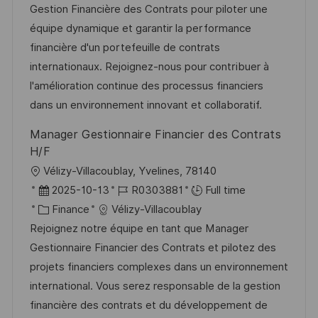
e
t
l
e
t
é
Gestion Financière des Contrats pour piloter une
e
i
d
é
r
équipe dynamique et garantir la performance
s
’
g
e
financière d'un portefeuille de contrats
a
a
o
n
internationaux. Rejoignez-nous pour contribuer à
t
f
r
c
l'amélioration continue des processus financiers
i
f
i
e
dans un environnement innovant et collaboratif.
o
i
e
d
Manager Gestionnaire Financier des Contrats
n
c
u
H/F
h
p
l
Vélizy-Villacoublay, Yvelines, 78140
a
o
o
D
R
2025-10-13
R0303881
Full time
g
s
c
a
C
é
Finance
Vélizy-Villacoublay
e
t
a
t
a
f
Rejoignez notre équipe en tant que Manager
e
l
e
t
é
Gestionnaire Financier des Contrats et pilotez des
i
d
é
r
projets financiers complexes dans un environnement
s
’
g
e
international. Vous serez responsable de la gestion
a
a
o
n
financière des contrats et du développement de