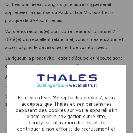
Un très bon niveau d’anglais (une autre langue serait
appréciée), la maîtrise du Pack Office Microsoft et la
pratique de SAP sont requis.
Vous êtes reconnu(e) pour votre Leadership naturel ?
Dôté(e) d’un excellent relationnel, vous aimez encadrer et
accompagner le développement de vos équipes ?
La rigueur, la proactivité, l’esprit d’équipe et l’écoute sont
des atouts que l'on vous reconnait ?
Alors ce poste est fait pour vous !
Thales, entreprise Handi-Engagée, reconnait
tous les talents. La diversité est notre meilleur
En cliquant sur “Accepter les cookies”, vous
atout. Postulez et rejoignez nous !
acceptez que Thales et ses partenaires
déposent des cookies sur votre appareil afin
d’améliorer la navigation sur le site,
d’analyser l’utilisation du site et de
contribuer à nos efforts de recrutement et