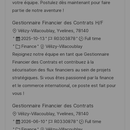
t
f
r
c
votre équipe. Postulez dès maintenant pour faire
i
f
i
e
partie de notre aventure !
o
i
e
d
Gestionnaire Financier des Contrats H/F
n
c
u
l
Vélizy-Villacoublay, Yvelines, 78140
h
p
o
D
R
2025-10-13
R0303878
Full time
a
o
c
a
C
é
Finance
Vélizy-Villacoublay
g
s
a
t
a
f
Rejoignez notre équipe en tant que Gestionnaire
e
t
l
e
t
é
Financier des Contrats et contribuez à la
e
i
d
é
r
sécurisation des flux financiers au sein de projets
s
’
g
e
stratégiques. Si vous êtes passionné par la finance
a
a
o
n
et le commerce international, ce poste est fait pour
t
f
r
c
vous !
i
f
i
e
Gestionnaire Financier des Contrats
o
i
e
d
l
Vélizy-Villacoublay, Yvelines, 78140
n
c
u
o
D
R
2026-06-10
R0330878
Full time
h
p
c
a
C
é
Finance
Vélizy-Villacoublay