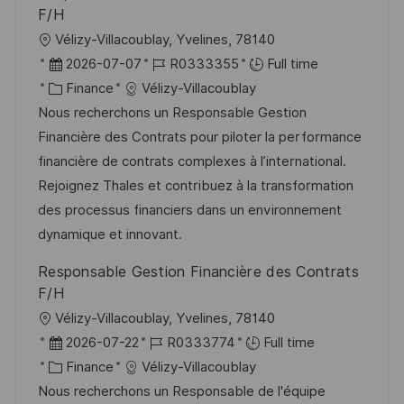
F/H
l
Vélizy-Villacoublay, Yvelines, 78140
o
D
R
2026-07-07
R0333355
Full time
c
a
C
é
Finance
Vélizy-Villacoublay
a
t
a
f
Nous recherchons un Responsable Gestion
l
e
t
é
Financière des Contrats pour piloter la performance
i
d
é
r
financière de contrats complexes à l’international.
s
’
g
e
Rejoignez Thales et contribuez à la transformation
a
a
o
n
des processus financiers dans un environnement
t
f
r
c
dynamique et innovant.
i
f
i
e
Responsable Gestion Financière des Contrats
o
i
e
d
F/H
n
c
u
l
Vélizy-Villacoublay, Yvelines, 78140
h
p
o
D
R
2026-07-22
R0333774
Full time
a
o
c
a
C
é
Finance
Vélizy-Villacoublay
g
s
a
t
a
f
Nous recherchons un Responsable de l'équipe