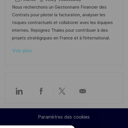
a
o
a
t
a
f
Nous recherchons un Gestionnaire Financier des
g
s
l
e
t
é
Contrats pour piloter la facturation, analyser les
e
t
i
d
é
r
risques contractuels et collaborer avec les équipes
e
s
’
g
e
internes. Rejoignez Thales pour contribuer à des
a
a
o
n
projets stratégiques en France et à l'international.
t
f
r
c
Voir plus
i
f
i
e
o
i
e
d
n
c
u
h
p
a
o
g
s
Partager
Partager
Partager
Partager
e
t
e
via
via
via
par
Paramètres des cookies
LinkedIn
Facebook
twitter
e-