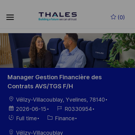
Skip to main content
Skip to main content
(0)
-
-
Manager Gestion Financière des
Contrats AVS/TGS F/H
localisation
Vélizy-Villacoublay, Yvelines, 78140
Date
Référence
2026-06-15
R0330954
d’affichage
du poste
Hiring
Catégorie
Full time
Finance
Type
Vélizy-Villacoublay