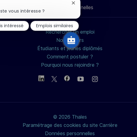
Fermer
Données personnelles
mail
la
ste vous intéresse ?
notification
du
is intéressé
Emplois similaires
chatbot
Rechercher un emploi
Nos métiers
Étudiants et jeunes diplômés
Comment postuler ?
Pourquoi nous rejoindre ?
© 2026 Thales
Paramétrage des cookies du site Carrière
Données personnelles