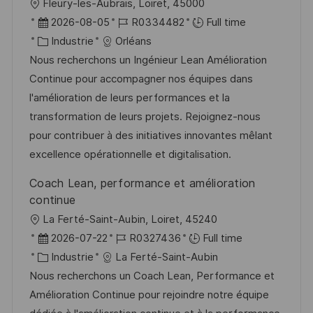
l
Fleury-les-Aubrais, Loiret, 45000
o
D
R
2026-08-05
R0334482
Full time
c
a
C
é
Industrie
Orléans
a
t
a
f
Nous recherchons un Ingénieur Lean Amélioration
l
e
t
é
Continue pour accompagner nos équipes dans
i
d
é
r
l'amélioration de leurs performances et la
s
’
g
e
transformation de leurs projets. Rejoignez-nous
a
a
o
n
pour contribuer à des initiatives innovantes mêlant
t
f
r
c
excellence opérationnelle et digitalisation.
i
f
i
e
Coach Lean, performance et amélioration
o
i
e
d
continue
n
c
u
l
La Ferté-Saint-Aubin, Loiret, 45240
h
p
o
D
R
2026-07-22
R0327436
Full time
a
o
c
a
C
é
Industrie
La Ferté-Saint-Aubin
g
s
a
t
a
f
Nous recherchons un Coach Lean, Performance et
e
t
l
e
t
é
Amélioration Continue pour rejoindre notre équipe
e
i
d
é
r