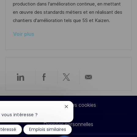
s
e
o
a
production dans l'amélioration continue, en mettant
a
n
r
f
en œuvre des standards métiers et en réalisant des
t
c
i
f
chantiers d'amélioration tels que 5S et Kaizen.
i
e
e
i
Voir plus
o
d
c
n
u
h
p
a
o
g
s
e
t
Partager
Partager
Partager
Partager
e
via
via
via
par
Paramètres des cookies
Fermer
LinkedIn
Facebook
twitter
e-
la
 vous intéresse ?
notification
Données personnelles
du
mail
ntéressé
Emplois similaires
chatbot