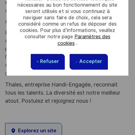
efficacement avec des interlocuteurs variés au sein
nécessaires au bon fonctionnement du site
d’équipes pluridisciplinaires ?
seront utilisés et si vous continuez à
naviguer sans faire de choix, cela sera
Alors ce poste est fait pour vous !
considéré comme un refus de déposer des
cookies. Pour plus d’informations, veuillez
En rejoignant notre organisation, vous contribuerez
consulter notre page
Paramètres des
activement à la fiabilisation et à l’amélioration des
cookies
.
processus logistiques en lien avec les enjeux exigeants de
l’industrie de la défense. Vous participerez au déploiement
Refuser
Accepter
de solutions innovantes et à la montée en performance
globale de la supply chain.
Thales, entreprise Handi-Engagée, reconnait
tous les talents. La diversité est notre meilleur
atout. Postulez et rejoignez nous !
Explorez un site