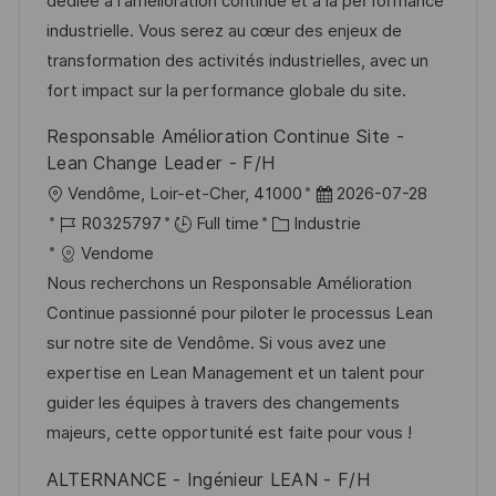
dédiée à l'amélioration continue et à la performance
s
’
g
e
industrielle. Vous serez au cœur des enjeux de
a
a
o
n
transformation des activités industrielles, avec un
t
f
r
c
fort impact sur la performance globale du site.
i
f
i
e
Responsable Amélioration Continue Site -
o
i
e
d
Lean Change Leader - F/H
n
c
u
l
D
Vendôme, Loir-et-Cher, 41000
2026-07-28
h
p
o
R
C
a
R0325797
Full time
Industrie
a
o
c
é
a
t
Vendome
g
s
a
f
t
e
Nous recherchons un Responsable Amélioration
e
t
l
é
é
d
Continue passionné pour piloter le processus Lean
e
i
r
g
’
sur notre site de Vendôme. Si vous avez une
s
e
o
a
expertise en Lean Management et un talent pour
a
n
r
f
guider les équipes à travers des changements
t
c
i
f
majeurs, cette opportunité est faite pour vous !
i
e
e
i
ALTERNANCE - Ingénieur LEAN - F/H
o
d
c