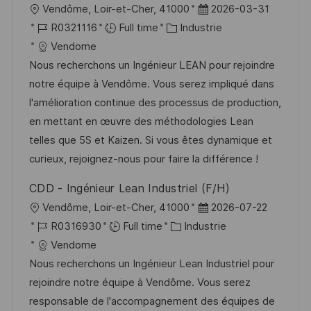
l
D
Vendôme, Loir-et-Cher, 41000
2026-03-31
n
u
h
o
R
C
a
R0321116
Full time
Industrie
p
a
c
é
a
t
Vendome
o
g
a
f
t
e
Nous recherchons un Ingénieur LEAN pour rejoindre
s
e
l
é
é
d
notre équipe à Vendôme. Vous serez impliqué dans
t
i
r
g
’
l'amélioration continue des processus de production,
e
s
e
o
a
en mettant en œuvre des méthodologies Lean
a
n
r
f
telles que 5S et Kaizen. Si vous êtes dynamique et
t
c
i
f
curieux, rejoignez-nous pour faire la différence !
i
e
e
i
CDD - Ingénieur Lean Industriel (F/H)
o
d
c
l
D
Vendôme, Loir-et-Cher, 41000
2026-07-22
n
u
h
o
R
C
a
R0316930
Full time
Industrie
p
a
c
é
a
t
Vendome
o
g
a
f
t
e
Nous recherchons un Ingénieur Lean Industriel pour
s
e
l
é
é
d
rejoindre notre équipe à Vendôme. Vous serez
t
i
r
g
’
responsable de l'accompagnement des équipes de
e