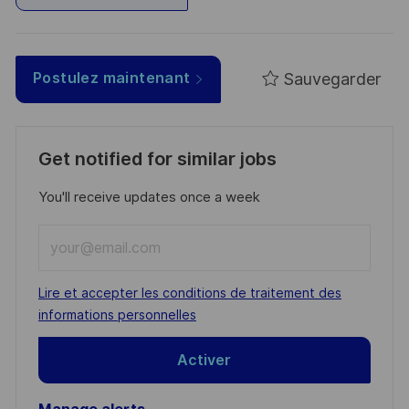
Sauvegarder
Postulez maintenant
Get notified for similar jobs
You'll receive updates once a week
Enter
Email
address
Required
Lire et accepter les conditions de traitement des
(Required)
informations personnelles
Activer