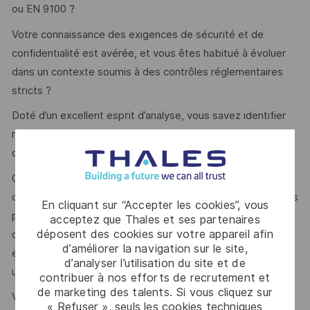
ou EN 9100 ?
Votre connaissance des exigences de sécurité et de
confidentialité est avérée, et vous êtes habitué à évoluer
dans un contexte soumis à des contrôles réglementaires
stricts ?
Doté d’un excellent esprit d’analyse, vous savez identifier
rapidement les dysfonctionnements et mener des actions
correctives efficaces ?
Organisé et rigoureux, vous assurez le suivi des indicateurs
de performance et la gestion documentaire avec soin. Vous
En cliquant sur “Accepter les cookies”, vous
possédez une aisance dans l’utilisation des outils
acceptez que Thales et ses partenaires
déposent des cookies sur votre appareil afin
collaboratifs et ERP, notamment Excel, Sharepoint et SAP,
d’améliorer la navigation sur le site,
et vous savez former et accompagner les équipes à leur
d’analyser l’utilisation du site et de
utilisation ?
contribuer à nos efforts de recrutement et
de marketing des talents. Si vous cliquez sur
Vos qualités relationnelles vous permettent de collaborer
« Refuser », seuls les cookies techniques