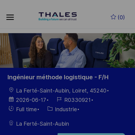
Skip to main content
Skip to main content
(0)
-
-
Ingénieur méthode logistique - F/H
localisation
La Ferté-Saint-Aubin, Loiret, 45240
Date
Référence
2026-06-17
R0330921
d’affichage
du poste
Hiring
Catégorie
Full time
Industrie
Type
La Ferté-Saint-Aubin